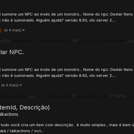
aid sumone um NPC ao invés de um monstro... Nome do npc: Dexter Iten
não é sumonado. Alguém ajuda? versão 8.60, otx server 2....
(e 4 mais)
iar NPC.
aid sumone um NPC ao invés de um monstro... Nome do npc: Dexter Iten
não é sumonado. Alguém ajuda? versão 8.60, otx server 2....
(e 4 mais)
ItemId, Descrição)
alkactions
á diz tudo você cria um item com descrição . é muito simples , mais é b
/ talkactions / scri...