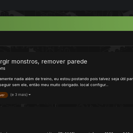
urgir monstros, remover parede
ons
utamente nada além de treino, eu estou postando pois talvez seja út
eguir sem ele, então meu muito obrigado. local configur...
(e 3 mais)
ver