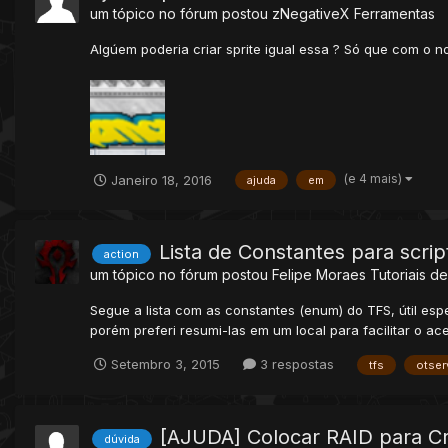
um tópico no fórum postou
zNegativeX
Ferramentas
Algúem poderia criar sprite igual essa ? Só que com o 
(e 4 mais)
Janeiro 18, 2016
ajuda
em
Lista de Constantes para scrip
action
um tópico no fórum postou
Felipe Moraes
Tutoriais de
Segue a lista com as constantes (enum) do TFS, útil esp
porém preferi resumi-las em um local para facilitar o 
Setembro 3, 2015
3 respostas
tfs
otser
[AJUDA] Colocar RAID para Cr
dúvida