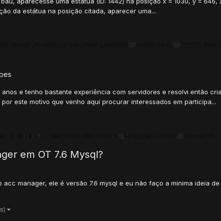
baú, aparecesse uma estátua (ID: 1442) na posição x = 1030, y = 646, 
ação da estátua na posição citada, aparecer uma...
ipes
anos e tenho bastante experiência com servidores e resolvi então cria
or este motivo que venho aqui procurar interessados em participa...
ger em OT 7.6 Mysql?
 o acc manager, ele é versão 7.6 mysql e eu não faço a minima ideia d
is)