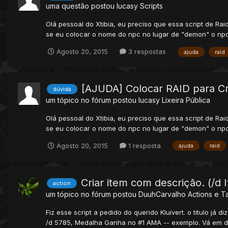
uma questão postou
lucasy
Scripts
Olá pessoal do Xtibia, eu preciso que essa script de R
se eu colocar o nome do npc no lugar de "demon" o npc 
Agosto 20, 2015
3 respostas
ajuda
raid
[AJUDA] Colocar RAID para Cr
dúvida
um tópico no fórum postou
lucasy
Lixeira Pública
Olá pessoal do Xtibia, eu preciso que essa script de R
se eu colocar o nome do npc no lugar de "demon" o npc 
Agosto 20, 2015
1 resposta
ajuda
raid
Criar item com descrição. (/d 
action
um tópico no fórum postou
DuuhCarvalho
Actions e T
Fiz esse script a pedido do querido Kluivert. o titulo j
/d 5785, Medalha Ganha no #1 AMA -- exemplo. Vá em data 