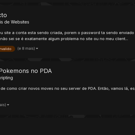
cto
ais de Websites
eu site a conta esta sendo criada, porem o password ta sendo enviad
. não sei se é exatamente algum problema no site ou no meu client...
(e 8 mais)
invalido
a Pokemons no PDA
ripting
ideo de como criar novos moves no seu server de PDA. Então, vamos lá,
ais)