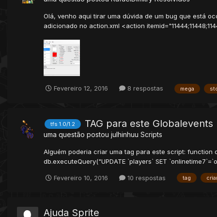
Olá, venho aqui tirar uma dúvida de um bug que está oc
adicionado no action.xml <action itemid="11444;11448;1144
Fevereiro 12, 2016
8 respostas
mega
st
TAG para este Globalevents
tfs 1.0/1.2
uma questão postou
julhinhuu
Scripts
Alguém poderia criar uma tag para este script: function
db.executeQuery("UPDATE `players` SET `onlinetime7`=`onl
Fevereiro 10, 2016
10 respostas
tag
cria
Ajuda Sprite