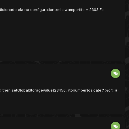
icionado ela no configuration.xml swampertite = 2303 Foi
)) then setGlobalStorageValue(23456, (tonumber(os.date("%d"))))