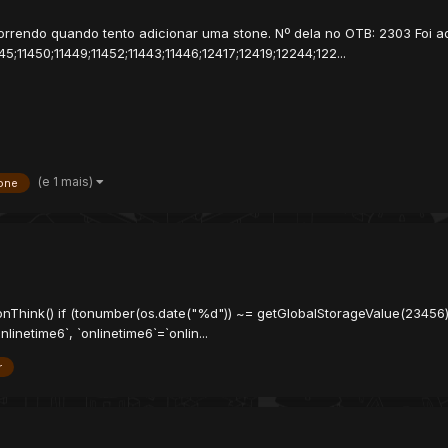
orrendo quando tento adicionar uma stone. Nº dela no OTB: 2303 Foi ad
5;11450;11449;11452;11443;11446;12417;12419;12244;122...
(e 1 mais)
one
 onThink() if (tonumber(os.date("%d")) ~= getGlobalStorageValue(23456
inetime6`, `onlinetime6`=`onlin...
r