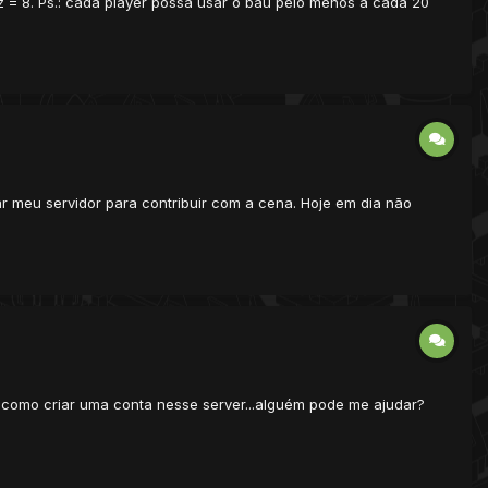
z = 8. Ps.: cada player possa usar o baú pelo menos a cada 20
r meu servidor para contribuir com a cena. Hoje em dia não
e como criar uma conta nesse server...alguém pode me ajudar?