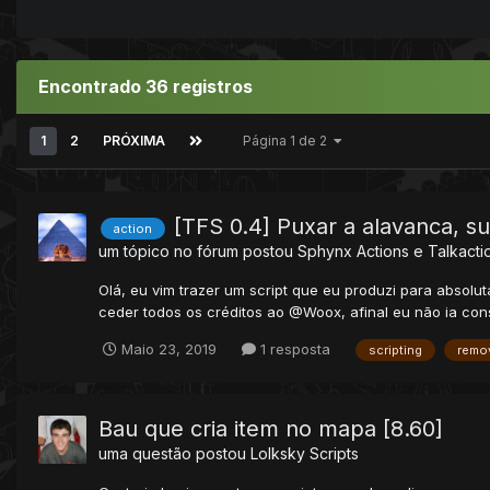
Encontrado 36 registros
1
2
PRÓXIMA
Página 1 de 2
[TFS 0.4] Puxar a alavanca, s
action
um tópico no fórum postou
Sphynx
Actions e Talkacti
Olá, eu vim trazer um script que eu produzi para absol
ceder todos os créditos ao @Woox, afinal eu não ia cons
Maio 23, 2019
1 resposta
scripting
remo
Bau que cria item no mapa [8.60]
uma questão postou
Lolksky
Scripts