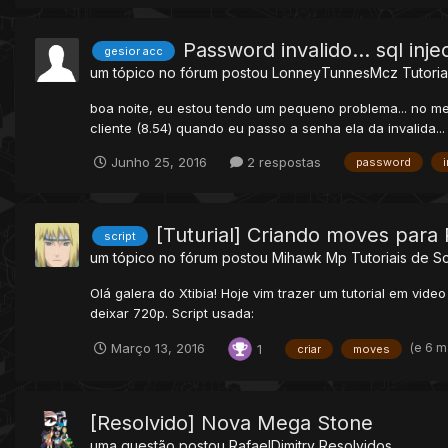
Password invalido... sql inje
gesior acc
um tópico no fórum postou
LonneyTunnesMcz
Tutori
boa noite, eu estou tendo um pequeno problema... no m
cliente (8.54) quando eu passo a senha ela da invalida..
Junho 25, 2016
2 respostas
password
[Tuturial] Criando moves par
script
um tópico no fórum postou
Mihawk Mp
Tutoriais de Sc
Olá galera do Xtibia! Hoje vim trazer um tutorial em v
deixar 720p. Script usada:
(e 6 m
Março 13, 2016
1
criar
moves
[Resolvido] Nova Mega Stone
uma questão postou
RafaelDimitry
Resolvidos