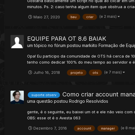
Gostaria basicamente um script no qual ao clicar em um 
minutos. Ps. 2: caso tenha algum item que obstrua a cri
(e 2 mais)
Maio 27, 2020
bau
criar
EQUIPE PARA OT 8.6 BAIAK
um tópico no fórum postou
markiito
Formação de Equ
Opa! Eu participo da comunidade de OTS há cerca de 10 
tenho como dedicar 100% do meu tempo ao servidor e é p
(e 7 mais)
Julho 16, 2018
projeto
ots
Como criar account mana
suporte otserv
uma questão postou
Rodrigo
Resolvidos
gente, é o seguinte, eu baixei um ot e ele não veio com
OBS: esse ot é o Avesta 063
(e 8 ma
Dezembro 7, 2016
account
manager