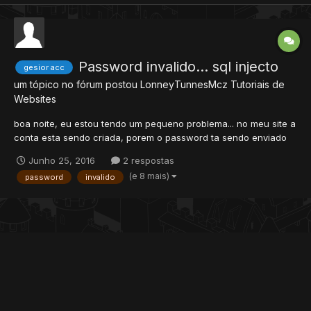
Password invalido... sql injecto
gesior acc
um tópico no fórum postou
LonneyTunnesMcz
Tutoriais de
Websites
boa noite, eu estou tendo um pequeno problema... no meu site a
conta esta sendo criada, porem o password ta sendo enviado
para o banco como um md5, ate ai tudo bem... porem o meu
Junho 25, 2016
2 respostas
cliente (8.54) quando eu passo a senha ela da invalida... não sei
(e 8 mais)
password
invalido
se é exatamente algum problema no site ou no meu client...