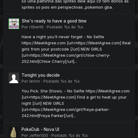
so uma palhinha das sprites dele aqui clr tem donos as
sprites so pois em perspectivas ,pokemon gba.
She's ready to have a good time
Por
r0bert0
·
Postado
%s às %s
Have a night you'll never forget - No Selfie
https://MeetAgree.com [url=https://MeetAgree.com] Real
girls from your postcode [/url] NEW GIRLS
[url=https://MeetAgree.com/girl/chloe-cherry-
252.html]Chloe Cherry[/url]...
Tonight you decide
Por
lennn
·
Postado
%s às %s
You Pick. She Shows. - No Selfie https://MeetAgree.com
[url=https://MeetAgree.com] Find a girl to heat up your
night [/url] NEW GIRLS
[url=https://MeetAgree.com/girl/freya-parker-
242.html]Freya Parker[/url]...
PokeDub - Nova UI
Por
Jeffer000
·
Postado
%s às %s