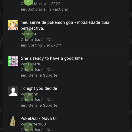
3
Criado
Março 1, 2022
em:
Actions e Talkactions
meu serve de pokemon gba - modaledade tibia
perspectiva.
0
Por
PKM
Criado
%s às %s
em:
Spriting Show-Off
She's ready to have a good time
Por
r0bert0
0
Criado
%s às %s
em:
Geral e Suporte
Tonight you decide
Por
lennn
0
Criado
%s às %s
em:
Geral e Suporte
PokeDub - Nova UI
Por
Jeffer000
0
Criado
%s às %s