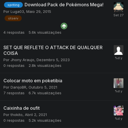
Download Pack de Pokémons Mega!
spriting
Por
Luga03
,
Maio 29, 2015
otserv
4
respostas
5.6k
visualizações
SET QUE REFLETE O ATTACK DE QUALQUER
COISA
Por
Jhony Araujo
,
Dezembro 5, 2023
0
respostas
2.8k
visualizações
Colocar moto em poketibia
Por
DanijoBR
,
Outubro 5, 2021
7
respostas
6.7k
visualizações
Caixinha de oufit
Por
thokito
,
Abril 2, 2021
0
respostas
5.2k
visualizações