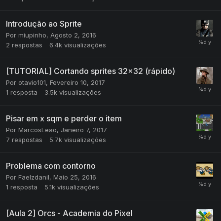
Introdução ao Sprite
Por
miupinho
,
Agosto 2, 2016
2
respostas
6.4k
visualizações
[TUTORIAL] Cortando sprites 32x32 (rápido)
Por
otavio101
,
Fevereiro 10, 2017
1
resposta
3.5k
visualizações
Pisar em x sqm e perder o item
Por
MarcosLeao
,
Janeiro 7, 2017
7
respostas
5.7k
visualizações
Problema com contorno
Por
Faelzdanil
,
Maio 25, 2016
1
resposta
5.1k
visualizações
[Aula 2] Orcs - Academia do Pixel