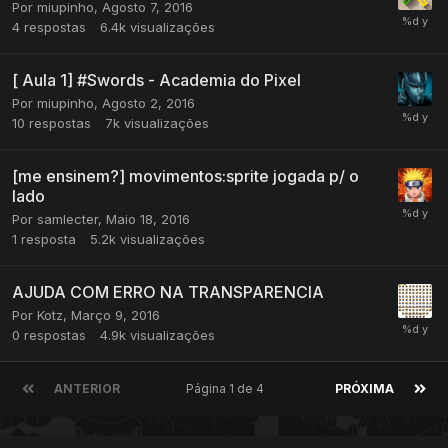
Por
miupinho
,
Agosto 7, 2016
4
respostas
6.4k
visualizações
[ Aula 1] #Swords - Academia do Pixel
Por
miupinho
,
Agosto 2, 2016
10
respostas
7k
visualizações
[me ensinem?] movimentos:sprite jogada p/ o
lado
Por
samlecter
,
Maio 18, 2016
1
resposta
5.2k
visualizações
AJUDA COM ERRO NA TRANSPARENCIA
Por
Kotz
,
Março 9, 2016
0
respostas
4.9k
visualizações
ANTERIOR
Página 1 de 4
PRÓXIMA