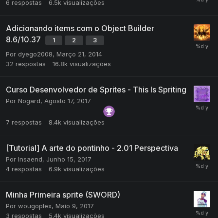
6
respostas
6.5k
visualizações
Adicionando items com o Object Builder
8.6/10.37
1
2
3
Por
dyego2008
,
Março 21, 2014
32
respostas
16.8k
visualizações
Curso Desenvolvedor de Sprites - This Is Spriting
Por
Nogard
,
Agosto 17, 2017
7
respostas
8.4k
visualizações
[Tutorial] A arte do pontinho - 2.01 Perspectiva
Por
Insaend
,
Junho 15, 2017
4
respostas
6.9k
visualizações
Minha Primeira sprite (SWORD)
Por
wougoplex
,
Maio 9, 2017
3
respostas
5.4k
visualizações