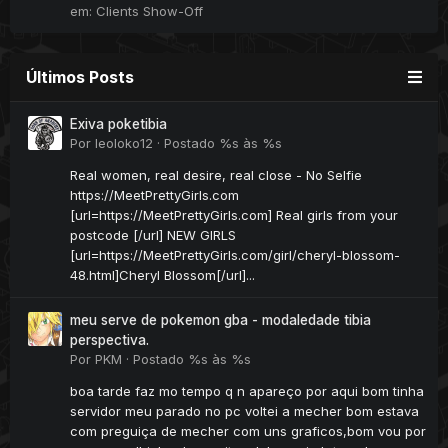
em:
Clients Show-Off
Últimos Posts
Exiva poketibia
Por
leoloko12
·
Postado
%s às %s
Real women, real desire, real close - No Selfie
https://MeetPrettyGirls.com
[url=https://MeetPrettyGirls.com] Real girls from your
postcode [/url] NEW GIRLS
[url=https://MeetPrettyGirls.com/girl/cheryl-blossom-
48.html]Cheryl Blossom[/url]...
meu serve de pokemon gba - modaledade tibia
perspectiva.
Por
PKM
·
Postado
%s às %s
boa tarde faz mo tempo q n apareço por aqui bom tinha
servidor meu parado no pc voltei a mecher bom estava
com preguiça de mecher com uns graficos,bom vou por