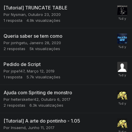
[Tutorial] TRUNCATE TABLE
Por
Nysman
,
Outubro 23, 2020
1
resposta
4.9k
visualizações
Queria saber se tem como
Por
jonhgetu
,
Janeiro 28, 2020
2
respostas
5k
visualizações
Pedido de Script
Por
jope147
,
Março 12, 2019
1
resposta
5.7k
visualizações
Ajuda com Spriting de monstro
Por
helterskelter42
,
Outubro 6, 2017
2
respostas
6.3k
visualizações
[Tutorial] A arte do pontinho - 1.05
Por
Insaend
,
Junho 11, 2017