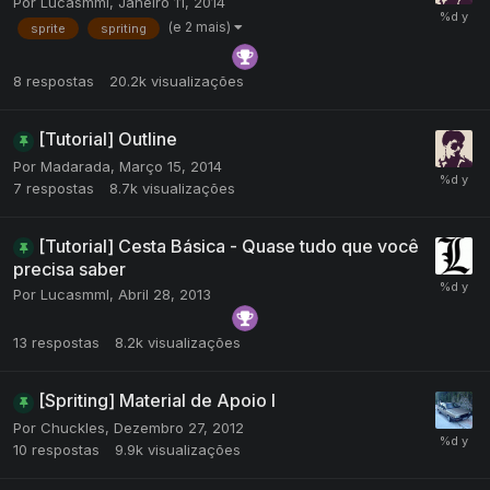
Por
Lucasmml
,
Janeiro 11, 2014
(e 2 mais)
sprite
spriting
8
respostas
20.2k
visualizações
[Tutorial] Outline
Por
Madarada
,
Março 15, 2014
7
respostas
8.7k
visualizações
[Tutorial] Cesta Básica - Quase tudo que você
precisa saber
Por
Lucasmml
,
Abril 28, 2013
13
respostas
8.2k
visualizações
[Spriting] Material de Apoio I
Por
Chuckles
,
Dezembro 27, 2012
10
respostas
9.9k
visualizações