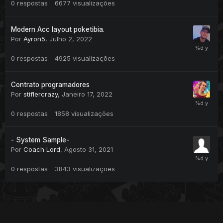
0
respostas
6677
visualizações
Modern Acc layout poketibia.
Por
Ayron5
,
Julho 2, 2022
0
respostas
4925
visualizações
Contrato programadores
Por
stiflercrazy
,
Janeiro 17, 2022
0
respostas
1858
visualizações
- System Sample-
Por
Coach Lord
,
Agosto 31, 2021
0
respostas
3843
visualizações