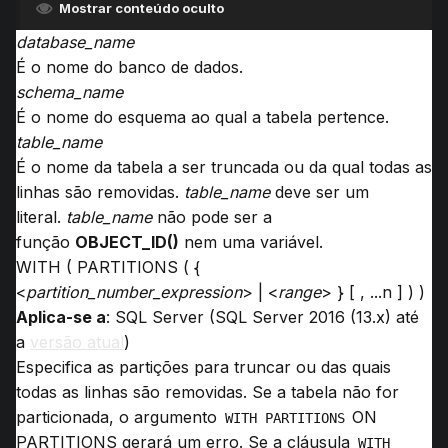
Mostrar conteúdo oculto
database_name
É o nome do banco de dados.
schema_name
É o nome do esquema ao qual a tabela pertence.
table_name
É o nome da tabela a ser truncada ou da qual todas as
linhas são removidas.
table_name
deve ser um
literal.
table_name
não pode ser a
função
OBJECT_ID()
nem uma variável.
WITH ( PARTITIONS ( {
<
partition_number_expression
> | <
range
> } [ , ...n ] ) )
Aplica-se a
:
SQL Server
(
SQL Server 2016 (13.x)
até
a
versão atual
)
Especifica as partições para truncar ou das quais
todas as linhas são removidas.
Se a tabela não for
particionada, o argumento
ON
WITH PARTITIONS
PARTITIONS gerará um erro.
Se a cláusula
WITH 