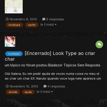
sprite que quero adicionar. amarelo:...
Novembro 8, 2013
5 respostas
(e 2 mais)
looktype
sprite
[Encerrado] Look Type ao criar
looktype
char
um tópico no fórum postou
Bladezor
Tópicos Sem Resposta
Olá Galera, Eu vim pedir ajuda de voces numa coisa no meu ot
ao criar um char EX: Naruto quando voce loga nele aparece um
"velinho" no lugar dele (tem em varios ot aki do xtibia) ai quando
Novembro 15, 2013
4 respostas
eu transformo ele vira o naruto normal oque eu quero é que
(e 3 mais)
duvida
ajuda
quando criar o char aparecer o naruto de prim...