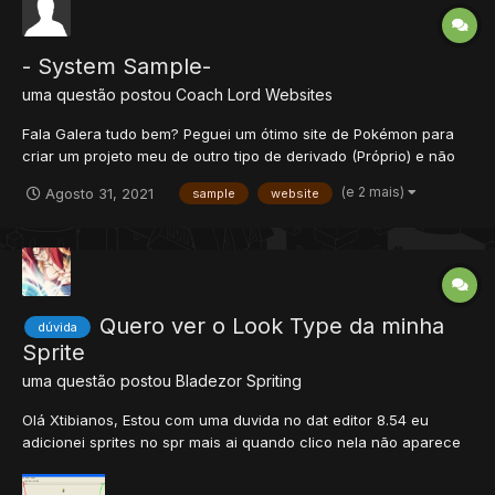
- System Sample-
uma questão postou
Coach Lord
Websites
Fala Galera tudo bem? Peguei um ótimo site de Pokémon para
criar um projeto meu de outro tipo de derivado (Próprio) e não
sei como adicionar o sistema de SAMPLE para criação de
(e 2 mais)
Agosto 31, 2021
sample
website
personagens. EXEMPLO: Nele está configurado igual a OTPoke -
- 1 Vocation q tem como base a v...
Quero ver o Look Type da minha
dúvida
Sprite
uma questão postou
Bladezor
Spriting
Olá Xtibianos, Estou com uma duvida no dat editor 8.54 eu
adicionei sprites no spr mais ai quando clico nela não aparece
o itemtype (looktype) ai eu queria saber como fazer para ver, o
que eu quero fazer é o seguinte olhem esse print. verde: A