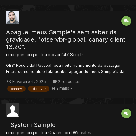
Apaguei meus Sample's sem saber da
gravidade, "otservbr-global, canary client
13.20".
uma questão postou
mozart147
Scripts
OBS: Resolvido! Pessoal, boa noite no momento da postagem!
Então como no titulo fala acabei apagando meus Sample's da
database e isso gerou diversos problemas e não consigo
Fevereiro 6, 2025
2 respostas
retorna-los por meio do SQL, meu servidor é um "otservbr-
(e 2 mais)
canary
otservbr
global, canary client 13.20" o comando que consegui estruturar
p...
- System Sample-
uma questão postou
Coach Lord
Websites