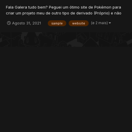
Fala Galera tudo bem? Peguei um ótimo site de Pokémon para
criar um projeto meu de outro tipo de derivado (Próprio) e não
sei como adicionar o sistema de SAMPLE para criação de
(e 2 mais)
Agosto 31, 2021
sample
website
personagens. EXEMPLO: Nele está configurado igual a OTPoke -
- 1 Vocation q tem como base a v...