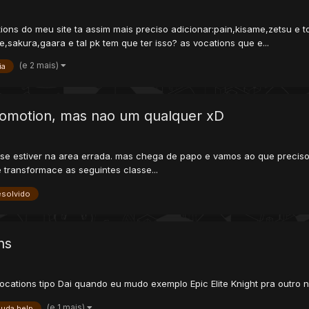
ons do meu site ta assim mais preciso adicionar:pain,kisame,zetsu e t
akura,gaara e tal pk tem que ter isso? as vocations que e...
(e 2 mais)
ia
romotion, mas nao um qualquer xD
ija se estiver na area errada. mas chega de papo e vamos ao que preci
transformace as seguintes classe...
esolvido
ns
ations tipo Dai quando eu mudo exemplo Epic Elite Knight pra outro n
(e 1 mais)
juda help