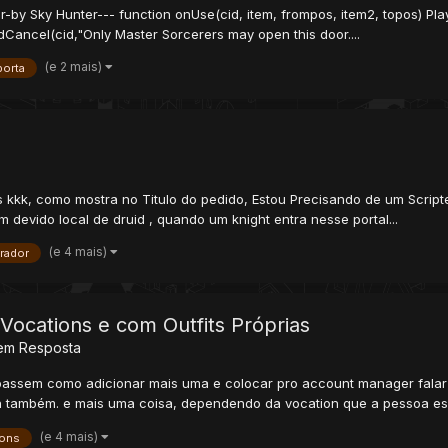
r-by Sky Hunter--- function onUse(cid, item, frompos, item2, topos) Pla
dCancel(cid,"Only Master Sorcerers may open this door....
(e 2 mais)
porta
k, como mostra no Titulo do pedido, Estou Precisando de um Scripter 
m devido local de druid , quando um knight entra nesse portal...
(e 4 mais)
rador
Vocations e com Outfits Próprias
em Resposta
 passem como adicionar mais uma e colocar pro account manager falar
n também. e mais uma coisa, dependendo da vocation que a pessoa esc
(e 4 mais)
ions