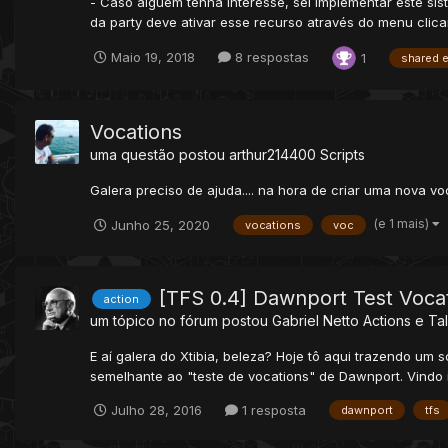
- Caso alguém tenha interesse, sei implementar este sis
da party deve ativar esse recurso através do menu clic
Maio 19, 2018
8 respostas
1
shared 
Vocations
uma questão postou
arthur214400
Scripts
Galera preciso de ajuda.... na hora de criar uma nova v
(e 1 mais)
Junho 25, 2020
vocations
voc
[TFS 0.4] Dawnport Test Voca
action
um tópico no fórum postou
Gabriel Netto
Actions e Ta
E aí galera do Xtibia, beleza? Hoje tô aqui trazendo um s
semelhante ao "teste de vocations" de Dawnport. Vindo it
Julho 28, 2016
1 resposta
dawnport
tfs