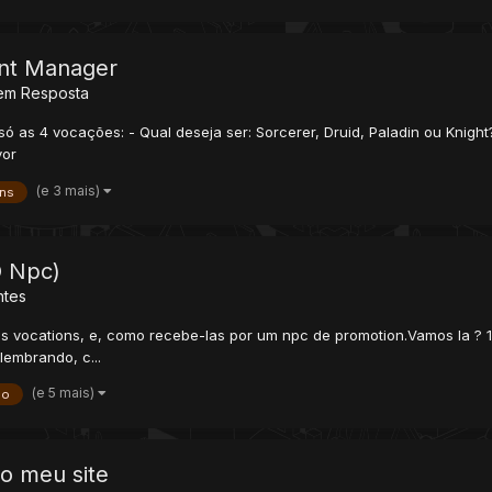
unt Manager
em Resposta
s 4 vocações: - Qual deseja ser: Sorcerer, Druid, Paladin ou Knight? eu
vor
(e 3 mais)
ons
O Npc)
ntes
as vocations, e, como recebe-las por um npc de promotion.Vamos la ? 1
lembrando, c...
(e 5 mais)
do
do meu site