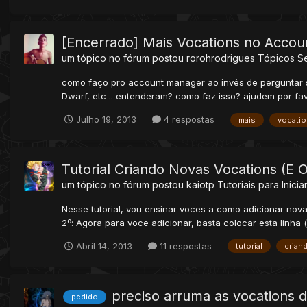
[Encerrado] Mais Vocations no Acco
um tópico no fórum postou
rorohrodrigues
Tópicos S
como faço pro account manager ao invés de perguntar só a
Dwarf, etc .. entenderam? como faz isso? ajudem por fa
Julho 19, 2013
4 respostas
mais
vocati
Tutorial Criando Novas Vocations (E 
um tópico no fórum postou
kaiotp
Tutoriais para Inicia
Nesse tutorial, vou ensinar voces a como adicionar nov
2º: Agora para voce adicionar, basta colocar esta linha (
Abril 14, 2013
11 respostas
tutorial
crian
preciso arruma as vocations 
pedido