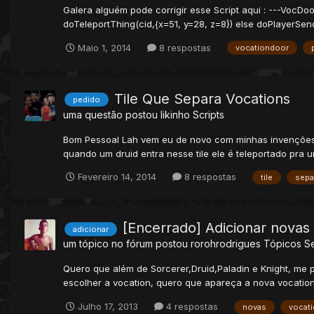
Galera alguém pode corrigir esse Script aqui : ---VocDoo
doTeleportThing(cid,{x=51, y=28, z=8}) else doPlayerSen
Maio 1, 2014
8 respostas
vocationdoor
Tile Que Separa Vocations
pedido
uma questão postou
likinho
Scripts
Bom Pessoal Lah vem eu de novo com minhas invenções kk
quando um druid entra nesse tile ele é teleportado pra u
Fevereiro 14, 2014
8 respostas
tile
sepa
[Encerrado] Adicionar novas 
adicionar
um tópico no fórum postou
rorohrodrigues
Tópicos S
Quero que além de Sorcerer,Druid,Paladin e Knight, me
escolher a vocation, quero que apareça a nova vocatio
Julho 17, 2013
4 respostas
novas
vocat