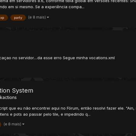
tema em servidores 8.6, conforme tibia global em versões recentes: Sh
ando em si mesmo. Se a experiência compa...
(e 8 mais)
exp
party
ocaçao no servidor....da esse erro Segue minha vocations.xml
tion System
lkactions
cript que eu não encontrei aqui no Fórum, então resolvi fazer ele. "Ain, 
ens e pots ao passar pelo tile, e impedindo q...
(e 8 mais)