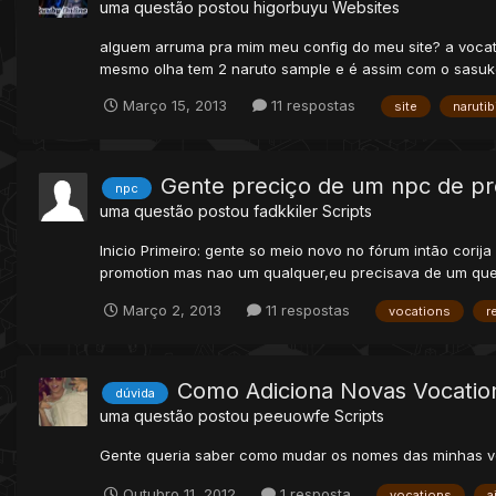
uma questão postou
higorbuyu
Websites
alguem arruma pra mim meu config do meu site? a vocati
mesmo olha tem 2 naruto sample e é assim com o sasuke,s
Março 15, 2013
11 respostas
site
narutib
Gente preciço de um npc de p
npc
uma questão postou
fadkkiler
Scripts
Inicio Primeiro: gente so meio novo no fórum intão cor
promotion mas nao um qualquer,eu precisava de um que 
Março 2, 2013
11 respostas
vocations
r
Como Adiciona Novas Vocatio
dúvida
uma questão postou
peeuowfe
Scripts
Gente queria saber como mudar os nomes das minhas voc
Outubro 11, 2012
1 resposta
vocations
a