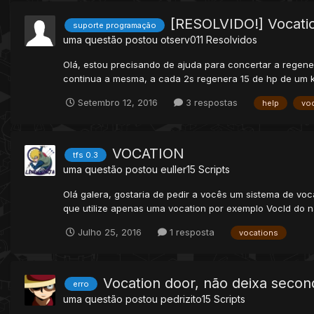
[RESOLVIDO!] Vocati
suporte programação
uma questão postou
otserv011
Resolvidos
Olá, estou precisando de ajuda para concertar a regene
continua a mesma, a cada 2s regenera 15 de hp de um kn
Setembro 12, 2016
3 respostas
help
vo
VOCATION
tfs 0.3
uma questão postou
euller15
Scripts
Olá galera, gostaria de pedir a vocês um sistema de voc
que utilize apenas uma vocation por exemplo VocId do na
Julho 25, 2016
1 resposta
vocations
Vocation door, não deixa secon
erro
uma questão postou
pedrizito15
Scripts