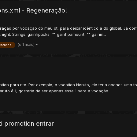
ons.xml - Regeneração!
ração por vocação do meu ot, para deixar idêntico a do global. Já con
ight. Strings: gainhpticks="" gainhpamount="" gainm...
(e 1 mais)
cations
ation para nto. Por exemplo, a vocation Naruto, ela teria apenas uma 
ruto é 1, gostaria de ser apenas esse 1 para a vocação.
d promotion entrar