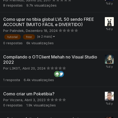
Por
Frenvius
,
Junho 20, 2017
8
respostas
9.7k
visualizações
Como upar no tibia global LVL 50 sendo FREE
ACCOUNT (MUITO FÁCIL e DIVERTIDO)
Por
Palindek
,
Dezembro 18, 2024
(e 2 mais)
tutorial
free
0
respostas
6k
visualizações
Compilando o OTClient Mehah no Visual Studio
2022
Por
L3K0T
,
Abril 20, 2024
1
resposta
6.4k
visualizações
Como criar um Poketibia?
Por
Viczera
,
Abril 3, 2023
0
respostas
1.9k
visualizações