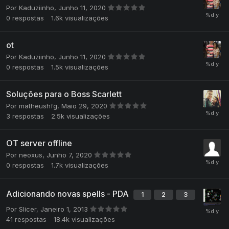
Por
Kaduziinho
,
Junho 11, 2020
0
respostas
1.6k
visualizações
ot
Por
Kaduziinho
,
Junho 11, 2020
0
respostas
1.5k
visualizações
Soluções para o Boss Scarlett
Por
matheushfg
,
Maio 29, 2020
3
respostas
2.5k
visualizações
OT server offline
Por
neoxus
,
Junho 7, 2020
0
respostas
1.7k
visualizações
Adicionando novas spells - PDA
1
2
3
Por
Slicer
,
Janeiro 1, 2013
41
respostas
18.4k
visualizações