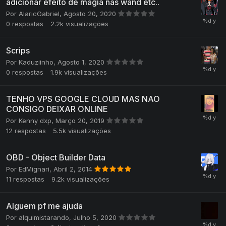
adicionar efeito de magia nas wand etc..
Por
AlaricGabriel
,
Agosto 20, 2020
0
respostas
2.2k
visualizações
Scrips
Por
Kaduziinho
,
Agosto 1, 2020
0
respostas
1.9k
visualizações
TENHO VPS GOOGLE CLOUD MAS NAO
CONSIGO DEIXAR ONLINE
Por
Kenny dxp
,
Março 20, 2019
12
respostas
5.5k
visualizações
OBD - Object Builder Data
Por
EdMignari
,
Abril 2, 2014
11
respostas
9.2k
visualizações
Alguem pf me ajuda
Por
alquimistarando
,
Julho 5, 2020