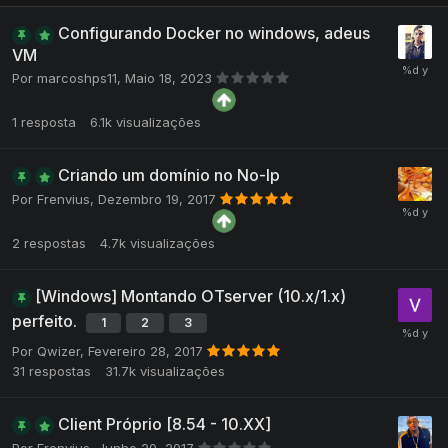
Configurando Docker no windows, adeus
VM
Por
marcoshps11
,
Maio 18, 2023
1
resposta
6.1k
visualizações
Criando um domínio no No-Ip
Por
Frenvius
,
Dezembro 19, 2017
2
respostas
4.7k
visualizações
[Windows] Montando OTserver (10.x/1.x)
perfeito.
1
2
3
Por
Qwizer
,
Fevereiro 28, 2017
31
respostas
31.7k
visualizações
Client Próprio [8.54 - 10.XX]