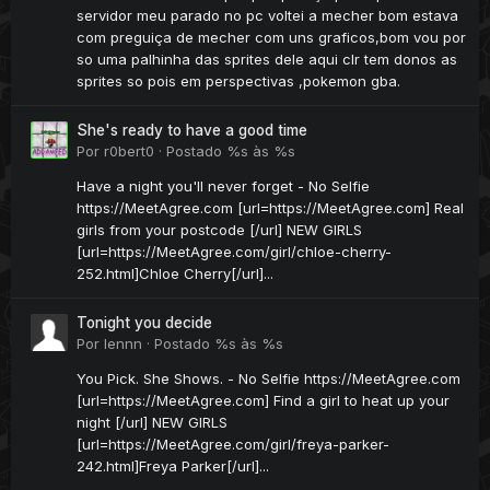
servidor meu parado no pc voltei a mecher bom estava
com preguiça de mecher com uns graficos,bom vou por
so uma palhinha das sprites dele aqui clr tem donos as
sprites so pois em perspectivas ,pokemon gba.
She's ready to have a good time
Por
r0bert0
·
Postado
%s às %s
Have a night you'll never forget - No Selfie
https://MeetAgree.com [url=https://MeetAgree.com] Real
girls from your postcode [/url] NEW GIRLS
[url=https://MeetAgree.com/girl/chloe-cherry-
252.html]Chloe Cherry[/url]...
Tonight you decide
Por
lennn
·
Postado
%s às %s
You Pick. She Shows. - No Selfie https://MeetAgree.com
[url=https://MeetAgree.com] Find a girl to heat up your
night [/url] NEW GIRLS
[url=https://MeetAgree.com/girl/freya-parker-
242.html]Freya Parker[/url]...