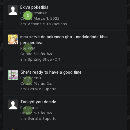
Exiva poketibia
Por
klbkevinklb
3
Criado
Março 1, 2022
em:
Actions e Talkactions
meu serve de pokemon gba - modaledade tibia
perspectiva.
0
Por
PKM
Criado
%s às %s
em:
Spriting Show-Off
She's ready to have a good time
Por
r0bert0
0
Criado
%s às %s
em:
Geral e Suporte
Tonight you decide
Por
lennn
0
Criado
%s às %s
em:
Geral e Suporte