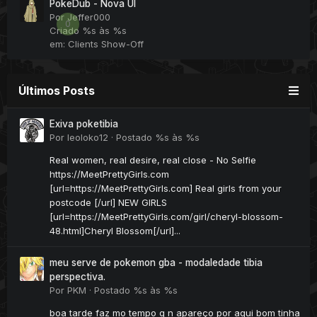
PokeDub - Nova UI
Por
Jeffer000
0
Criado
%s às %s
em:
Clients Show-Off
Últimos Posts
Exiva poketibia
Por
leoloko12
·
Postado
%s às %s
Real women, real desire, real close - No Selfie
https://MeetPrettyGirls.com
[url=https://MeetPrettyGirls.com] Real girls from your
postcode [/url] NEW GIRLS
[url=https://MeetPrettyGirls.com/girl/cheryl-blossom-
48.html]Cheryl Blossom[/url]...
meu serve de pokemon gba - modaledade tibia
perspectiva.
Por
PKM
·
Postado
%s às %s
boa tarde faz mo tempo q n apareço por aqui bom tinha