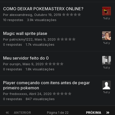
COMO DEIXAR POKEMASTERX ONLINE?
Por
alexxandresig
,
Outubro 19, 2019
10
respostas
3.9k
visualizações
Magic wall sprite plase
Por
patrickmy1222
,
Maio 9, 2020
0
respostas
1.7k
visualizações
Meu servidor feito do 0
Por
ourojin
,
Maio 9, 2020
0
respostas
1.8k
visualizações
Player começando com itens antes de pegar
primeiro pokemon
Por
fredxxxxxx
,
Abril 24, 2020
0
respostas
847
visualizações
ANTERIOR
Página 1 de 22
PRÓXIMA