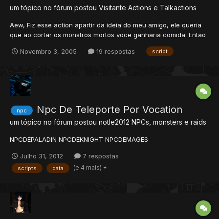
um tópico no fórum postou Visitante
Actions e Talkactions
Aew, Fiz esse action apartir da ideia do meu amigo, ele queria
que ao cortar os monstros mortos voce ganharia comida. Entao
eu fiz. Crie um arquivo chamado monsterfood.lua Acrescente
Novembro 3, 2005
19 respostas
script
isso no actions.xml --Explicaçao Vou explicar, quanu voce der
use with em uma knife(3229),sickle(3231),scyt...
Npc De Teleporte Por Vocation
npc
um tópico no fórum postou
notle2012
NPCs, monsters e raids
NPCDEPALADIN NPCDEKNIGHT NPCDEMAGES
Julho 31, 2012
7 respostas
(e 4 mais)
scripts
data