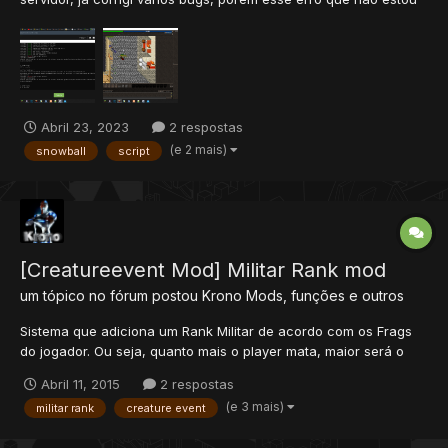
conseguindo resolver, pois não acho nenhuma documentação
sobre sempre que uso o comando !snowball Atirar aparece
esse erro na distro, mas a animação segue fluida no servid...
Abril 23, 2023
2 respostas
(e 2 mais)
snowball
script
[Creatureevent Mod] Militar Rank mod
um tópico no fórum postou
Krono
Mods, funções e outros
Sistema que adiciona um Rank Militar de acordo com os Frags
do jogador. Ou seja, quanto mais o player mata, maior será o
seu rank. Achei muito legal, pois dá um ar de disputa por
Abril 11, 2015
2 respostas
patentes dentro do servidor. Para instalar crie um arquivo dentro
(e 3 mais)
militar rank
creature event
da pasta mods do seu servidor como o nome militarr...