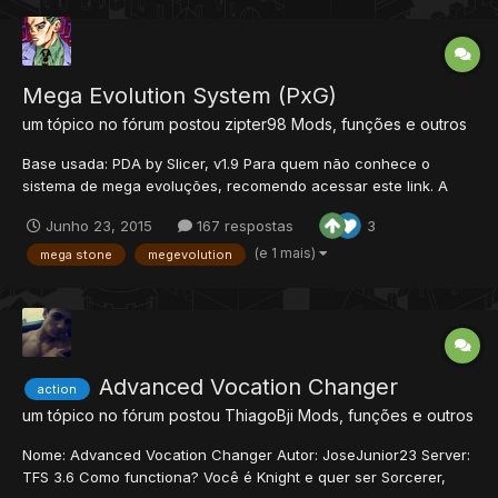
Mega Evolution System (PxG)
um tópico no fórum postou
zipter98
Mods, funções e outros
Base usada: PDA by Slicer, v1.9 Para quem não conhece o
sistema de mega evoluções, recomendo acessar este link. A
diferença é que a pedra (mega stone) não ocupa o espaço de
Junho 23, 2015
167 respostas
3
um Held Item tier Y (visto que não são todos os servidores que
possuem Held Itens). Instalação do sistema (atenção...
(e 1 mais)
mega stone
megevolution
Advanced Vocation Changer
action
um tópico no fórum postou
ThiagoBji
Mods, funções e outros
Nome: Advanced Vocation Changer Autor: JoseJunior23 Server:
TFS 3.6 Como functiona? Você é Knight e quer ser Sorcerer,