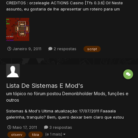
CREDITOS : orzeleagle ACTIONS Casino [Tfs 0.3.6] Oi! Neste
assunto, eu gostaria de lhe apresentar um roteiro para um
cassino. Eu sei que já há temas, no entanto, o meu script uma
barraquinha. Por quê? É simples: * Script é universal, você pode
usá-la facilmente para qualquer número de Levante...
Janeiro 9, 2011
2 respostas
script
Lista De Sistemas E Mod's
um tópico no fórum postou
Demonbholder
Mods, funções e
outros
Sistemas & Mod's Ultima atualização: 17/07/2011 Faaaala
galerinha, tranquilo? Bem, quero deixar bem claro que estou
começando esta lista agora para que não acumule muitos
Maio 17, 2011
3 respostas
sistemas e depois fique difícil de faze-la. Aqui você vai
(e 1 mais)
otserv
tibia
encontrar os atuais sistemas e mod's e com seus re...