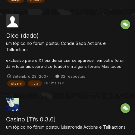
Dice (dado)
um tópico no fórum postou
Conde Sapo
Actions e
Talkactions
exclusivo para o XTibia denunciar se aparecer em outro forum
Já vi tutoriais sobre dice (dado) em alguns foruns Mas todos
estavam errados ou incompletos. Alguns servers já vem com o
Setembro 23, 2007
32 respostas
script verificar estas linhas no arquivo data\actions\actions.xml
(e 1 mais)
otserv
tibia
<action itemid="5792" script="d...
Casino [Tfs 0.3.6]
um tópico no fórum postou
luisstronda
Actions e Talkactions