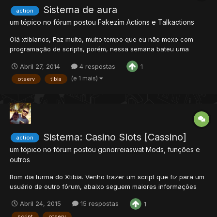
Sistema de aura
action
um tópico no fórum postou
Fakezim
Actions e Talkactions
Olá xtibianos, Faz muito, muito tempo que eu não mexo com
programação de scripts, porém, nessa semana bateu uma
saudade, e tentei fazer algo de diferente pra passar o tempo, e
Abril 27, 2014
4 respostas
1
acabei me empolgando, e fiz um sistema de auras, que é como
uma bolha de luz que te rodeia (no meu caso é uma bolha de
(e 1 mais)
otserv
tibia
cura...
Sistema: Casino Slots [Cassino]
action
um tópico no fórum postou
gonorreiaswat
Mods, funções e
outros
Bom dia turma do Xtibia. Venho trazer um script que fiz para um
usuário de outro fórum, abaixo seguem maiores informações
sobre. Introdução: Bom, este script simula a máquina de Cassino
Abril 24, 2015
15 respostas
1
conhecida como Cassino Slots, pra quem não conhece é a
máquina que se encontra no spoiler abaixo:...
script
otserv