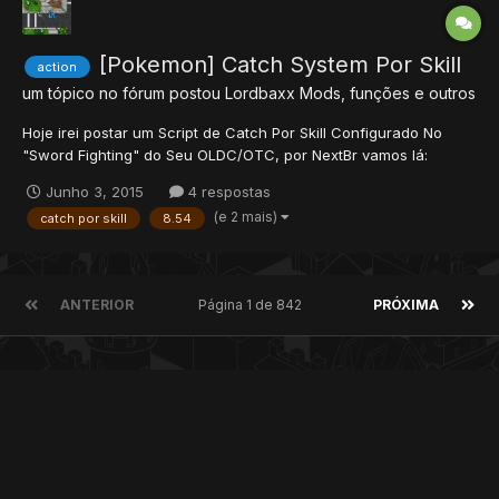
[Pokemon] Catch System Por Skill
action
um tópico no fórum postou
Lordbaxx
Mods, funções e outros
Hoje irei postar um Script de Catch Por Skill Configurado No
"Sword Fighting" do Seu OLDC/OTC, por NextBr vamos lá:
Resumo: Quanto Maior o Skill "Catching" Maior a chance de
Junho 3, 2015
4 respostas
Captura do Pokemon! OBS: Eu nao Vou Postar o Script Completo
(e 2 mais)
catch por skill
8.54
Pois de Cada (PDA) ou (PDA - COM PokeLevel) é Diferente um
do O...
ANTERIOR
Página 1 de 842
PRÓXIMA