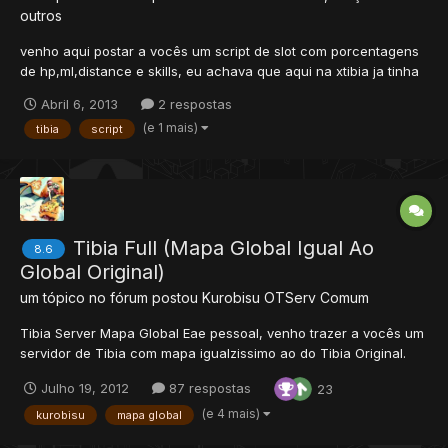
outros
venho aqui postar a vocês um script de slot com porcentagens
de hp,ml,distance e skills, eu achava que aqui na xtibia ja tinha
esse script eu procurei procurei e não achei nada... então
Abril 6, 2013
2 respostas
resolvi procurar em outro forum para postar aqui, porque ja vi
(e 1 mais)
tibia
script
muitas pessoas procurando ele, se o script não...
Tibia Full (Mapa Global Igual Ao
8.6
Global Original)
um tópico no fórum postou
Kurobisu
OTServ Comum
Tibia Server Mapa Global Eae pessoal, venho trazer a vocês um
servidor de Tibia com mapa igualzissimo ao do Tibia Original.
Com Rookgard e muito mais, claro não fui eu quem fiz este
Julho 19, 2012
87 respostas
23
servidor magnifico. Mais venho traze-lo para vocês fazerem
dele sua base e ter um servidor muito melhor de Tib...
(e 4 mais)
kurobisu
mapa global