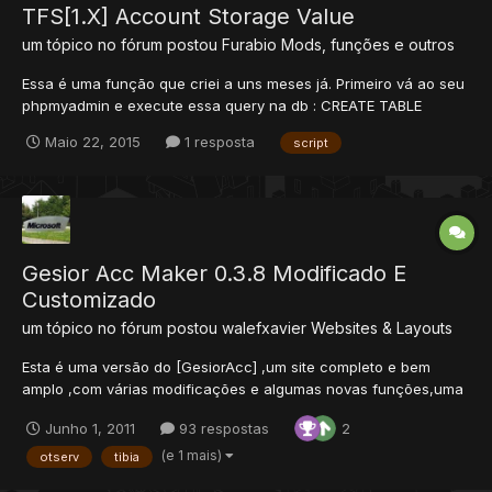
TFS[1.X] Account Storage Value
um tópico no fórum postou
Furabio
Mods, funções e outros
Essa é uma função que criei a uns meses já. Primeiro vá ao seu
phpmyadmin e execute essa query na db : CREATE TABLE
`account_storage` ( `account_id` int(11) NOT NULL default '0',
Maio 22, 2015
1 resposta
script
`key` int(10) unsigned NOT NULL default '0', `value` varchar(255)
NOT NULL default '0', UNIQUE KEY `account_id_2` (...
Gesior Acc Maker 0.3.8 Modificado E
Customizado
um tópico no fórum postou
walefxavier
Websites & Layouts
Esta é uma versão do [GesiorAcc] ,um site completo e bem
amplo ,com várias modificações e algumas novas funções,uma
excelente opção para quem procura algo diferente ou pra quem
Junho 1, 2011
93 respostas
2
está começando um servidor. O que há de novo? * Novos
Estilos (Backgrounds,Buttons,Headers e Artworks.) * Pagina d...
(e 1 mais)
otserv
tibia