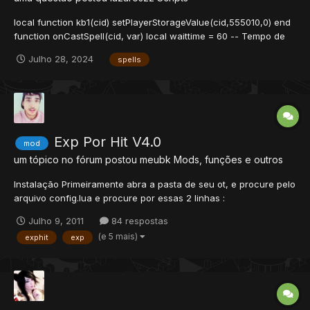
local function kb1(cid) setPlayerStorageValue(cid,555010,0) end
function onCastSpell(cid, var) local waittime = 60 -- Tempo de
exhaustion local storage = 3030707 local Tile1 = {x = 1226, y =
Julho 28, 2024
spells
1134, z = 8} -- onde o player sera teleportado local Tile2 = {x =
1226, y = 1133, z = 8}...
Exp Por Hit V4.0
mod
um tópico no fórum postou
meubk
Mods, funções e outros
Instalação Primeiramente abra a pasta de seu ot, e procure pelo
arquivo config.lua e procure por essas 2 linhas :
experienceStages = false rateExperience = 50 se o
Julho 9, 2011
84 respostas
experienceStages tiver ativado mude para false, pois o Stages é
(e 5 mais)
exphit
exp
configurado no próprio script, e é muito importante o rateExper...