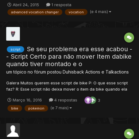
basta você digitar /acv 1 e sua vocação será mudada para
Abril 24, 2015
1 resposta
sorcerer. OBS: O melhor de tudo é você não irá perder seus
(e 4 mais)
advanced vocation changer
vocation
SKILLS/ML, pois eles serão guardados, cada vocação fica com
seus...
Se seu problema era esse acabou -
script
- Script Certo para não mover Item dabike
quando tiver montado e o
um tópico no fórum postou
Duhisback
Actions e Talkactions
Galera Muitos querem esse script de bike P: O que esse script
faz? R: Esse script não deixa mover o item da bike quando ela
esta no slot RING que o player está montado Em movements.xml
Março 16, 2016
4 respostas
3
adicione as tags abaixo: <movevent type="Equip"
itemid="ID_BIKE" slot="ring" event="script" value="bl...
(e 7 mais)
bike
pokemon