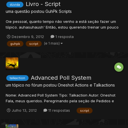
Livro - Script
dúvida
uma questão postou
GuhPk
Scripts
Oie pessoal, quanto tempo não venho a está seção fazer um
tópico. auhasuhaush' Então, estou querendo treinar um pouco
script, aprender mais como criar, editar e talz... Queria saber se
Dezembro 9, 2012
1 resposta
existe algum livro que ensine a scriptear, ou se não, ensine a
(e 1 mais)
guhpk
script
parte da programação que é usada em otserv...
Advanced Poll System
talkaction
um tópico no fórum postou
Oneshot
Actions e Talkactions
Nome: Advanced Poll System Tipo: Talkaction Autor: Oneshot
Fala, meus queridos. Peregrinando pela seção de Pedidos e
Dúvidas, vi um pedido do membro sarioyana que despertou
Julho 13, 2012
11 respostas
script
minha vontade de programar sistemas um pouco mais
elaborados. O pedido dele se trata de um sistema de votação...