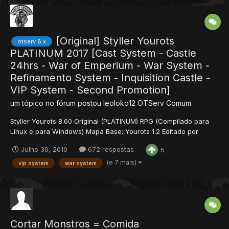
[Original] Styller Yourots
otserv 8.x
PLATINUM 2017 [Cast System - Castle
24hrs - War of Emperium - War System -
Refinamento System - Inquisition Castle -
VIP System - Second Promotion]
um tópico no fórum postou
leoloko12
OTServ Comum
Styller Yourots 8.60 Original (PLATINUM) RPG (Compilado para
Linux e para Windows) Mapa Base: Yourots 1.2 Editado por
Leonardo. Informações: Versão 0.6 17/07/09 -Novo Visual do
Julho 30, 2010
672 respostas
5
Templo. -95% a City 8.50 -Novas Quest\\\'s -Depot com novo
Visual -SD igual a do Global. -Novos Monstros do 8.5...
(e 7 mais)
vip system
war system
Cortar Monstros = Comida