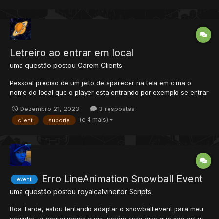
Letreiro ao entrar em local
uma questão postou
Garem
Clients
Pessoal preciso de um jeito de aparecer na tela em cima o
nome do local que o player esta entrando por exemplo se entrar
no templo de saffron aparecer "Templo de saffron" na tela
Dezembro 21, 2023
3 respostas
(e 4 mais)
client
suporte
Erro LineAnimation Snowball Event
event
uma questão postou
royalcalvineitor
Scripts
Boa Tarde, estou tentando adaptar o snowball event para meu
servidor, ja corrigi varios bugs, porém esse erro que não estou