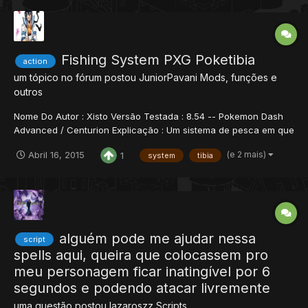
Fishing System PXG Poketibia
action
um tópico no fórum postou
JuniorPavani
Mods, funções e
outros
Nome Do Autor : Xisto Versão Testada : 8.54 -- Pokemon Dash
Advanced / Centurion Explicação : Um sistema de pesca em que
e obrigatorio o uso de uma certa roupa.Créditos : Xisto 1 - Script
(e 2 mais)
Abril 16, 2015
1
system
tibia
local storage = 15458 local storageP = 154580 local bonus = 1
local limite = 80 local function doFish...
alguém pode me ajudar nessa
script
spells aqui, queira que colocassem pro
meu personagem ficar inatingível por 6
segundos e podendo atacar livremente
uma questão postou
lazaroszz
Scripts