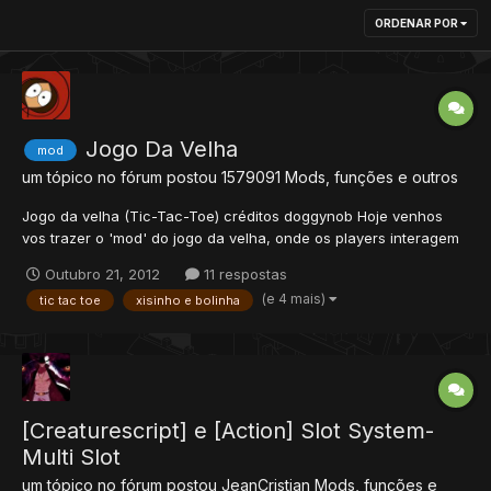
ORDENAR POR
Jogo Da Velha
mod
um tópico no fórum postou
1579091
Mods, funções e outros
Jogo da velha (Tic-Tac-Toe) créditos doggynob Hoje venhos
vos trazer o 'mod' do jogo da velha, onde os players interagem
com esse jogo famoso in-game. Não precisa explicar muito né,
Outubro 21, 2012
11 respostas
vamos ao script: Na pasta Mods do seu ot crie um arquivo
(e 4 mais)
tic tac toe
xisinho e bolinha
chamado game.xml, e dentro coloque isso:...
[Creaturescript] e [Action] Slot System-
Multi Slot
um tópico no fórum postou
JeanCristian
Mods, funções e