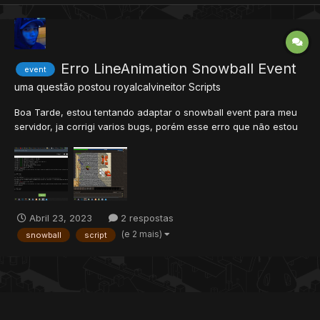
Erro LineAnimation Snowball Event
event
uma questão postou
royalcalvineitor
Scripts
Boa Tarde, estou tentando adaptar o snowball event para meu
servidor, ja corrigi varios bugs, porém esse erro que não estou
conseguindo resolver, pois não acho nenhuma documentação
sobre sempre que uso o comando !snowball Atirar aparece
esse erro na distro, mas a animação segue fluida no servid...
Abril 23, 2023
2 respostas
(e 2 mais)
snowball
script