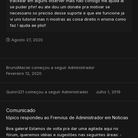
trackear em alguns otserver mais nao consigo me ajuda ai
se puder pfvr! eu ate dou um donate pra motivar se
necessario so preciso desse suporte e que ele funcione ja
vi uns tutorial mas n mostras as coisa direito n ensina como
faz ! ajuda ae plis!!
Agosto 27, 2020
BrunoMaciel
começou a seguir
Administrador
Fevereiro 12, 2020
Quinn321
começou a seguir
Administrador
Julho 1, 2019
Comunicado
tópico respondeu ao
Frenvius
de
Administrador
em
Noticias
Boa galera! Estamos de volta pra dar uma agitada aqui no
fórum, queremos idéias e sugestões nas seguintes áreas: -