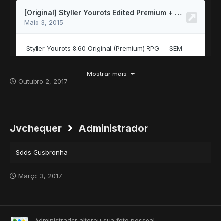
Mostrar mais
Outubro 2, 2017
Porém para dezipar do winrar precisa da senha, tentei
xtibia.com e não deu, saberia me informar qual é?
Jvchequer
Administrador
Obrigado
Sdds Gusbronha
Março 3, 2017
Administrador
alterou sua foto pessoal