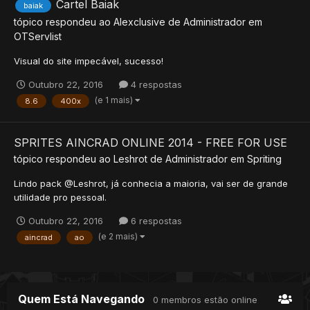
Cartel Baiak
baiak
tópico respondeu ao
Alexclusive
de
Administrador
em
OTServlist
Visual do site impecável, sucesso!
Outubro 22, 2016
4 respostas
(e 1 mais)
8.6
400x
SPRITES AINCRAD ONLINE 2014 - FREE FOR USE
tópico respondeu ao
Leshrot
de
Administrador
em
Spriting
Lindo pack @Leshrot, já conhecia a maioria, vai ser de grande
utilidade pro pessoal.
Outubro 22, 2016
6 respostas
(e 2 mais)
aincrad
ao
Quem Está Navegando
0 membros estão online