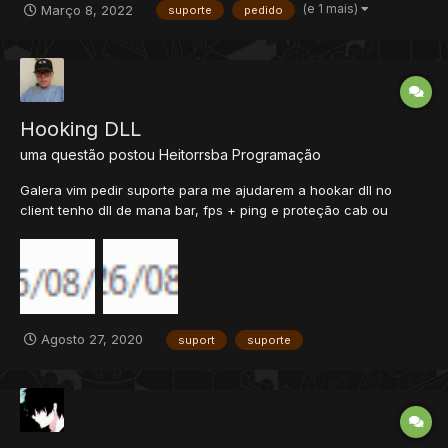
(e 1 mais)
Março 8, 2022
suporte
pedido
mudanças, mas não tenho a minima ideia de onde mecher. Que
seria: 1 - Colocar para dano de ENERGYDEMAGE tirasse...
Hooking DLL
uma questão postou
Heitorrsba
Programação
Galera vim pedir suporte para me ajudarem a hookar dll no
client tenho dll de mana bar, fps + ping e proteção cab ou
proteção das spr e dat nao lembro!!! mas tipo minha client tem
2,687kb significa 2,6mb e eu hooko as dll e meu client vai para
523kb como arrumo isso !!! aqui fica as 2...
Agosto 27, 2020
suport
suporte