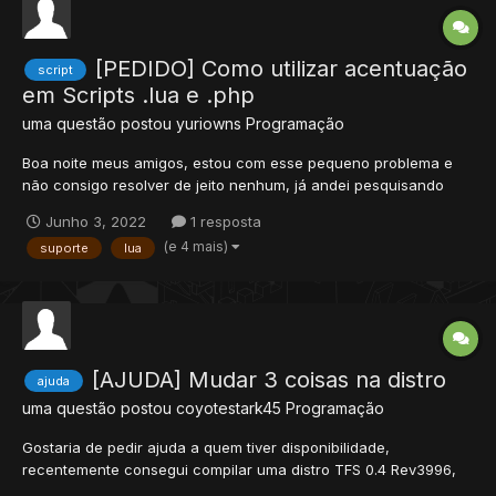
[PEDIDO] Como utilizar acentuação
script
em Scripts .lua e .php
uma questão postou
yuriowns
Programação
Boa noite meus amigos, estou com esse pequeno problema e
não consigo resolver de jeito nenhum, já andei pesquisando
sobre e encontrei alguns tópicos referente a acentuações em
Junho 3, 2022
1 resposta
scripts, mas nenhum deu certo pra mim, posso estar colocando
(e 4 mais)
suporte
lua
algo de errado, então por favor alguém consegue me ajudar?...
[AJUDA] Mudar 3 coisas na distro
ajuda
uma questão postou
coyotestark45
Programação
Gostaria de pedir ajuda a quem tiver disponibilidade,
recentemente consegui compilar uma distro TFS 0.4 Rev3996,
botei porcentagem na hp/mana, porem queria tambem fazer +3