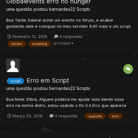
Globalevents erro no hunger
uma questão postou
bernardes22
Scripts
Boa Tarde Galera! achei um evento no fórum, e acabei
gostando dele e coloquei no meu servidor 8.60 mais e um script
na pasta Globalevents esta com um erro alguém por favor
Fevereiro 12, 2016
4 respostas
poderia me ajudar? o nome do evento é Jogos Vorazes. Aqui
(e 1 mais)
otserv
scripting
esta o erro que aparece no distro [12/02/2016 15:24:...
Erro em Script
script
uma questão postou
bernardes22
Scripts
Boa Noite Xtibia, Alguem poderia me ajudar esta dando esse
erro na minha distro, estou usando o tfs 0.4 Erro que aparece
na distro [18:27:06.049] [Error - Spell Interface] [18:27:06.049]
Março 25, 2016
2 respostas
suporte
erro
data/spells/scripts/support/ultimate light.lua:onCastSpell
[18:27:06.049] Description: [18:27:06.049] dat...