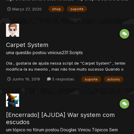
ele leva para a aba principal (http://localhost//index.php) como
Março 27, 2020
shop
suporte
eu adiciono a aba shop para comecar a edita-la?
Carpet System
uma questão postou
vinicius231
Scripts
Ola , gostaria de ajuda nessa script de "Carpet System" , tentei
modifica-la eu mesmo , mas não tive muito sucesso Quando o
player usa o carpet diretamente da bag no piso , o tapete some
Junho 19, 2019
5 respostas
suporte
actions
e causa um erro. Eu gostaria que quando ele usasse
diretamente da bag no piso, ela pegasse normal ou voltass...
[Encerrado] [AJUDA] War system com
escudos
um tópico no fórum postou
Douglas Viniciu
Tópicos Sem