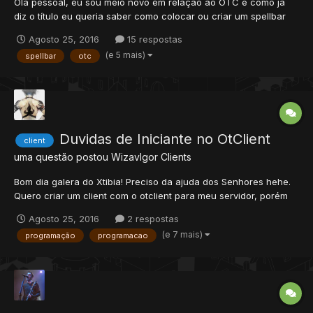
Olá pessoal, eu sou meio novo em relação ao OTC e como já
diz o título eu queria saber como colocar ou criar um spellbar
no otclient, vou explicar melhor abaixo. Eu queria criar (ou se ja
Agosto 25, 2016
15 respostas
tiver apenas colocar) um SpellBar por Vocation, onde eu possa
(e 5 mais)
spellbar
otc
adicionar livremente...
Duvidas de Iniciante no OtClient
client
uma questão postou
WizavIgor
Clients
Bom dia galera do Xtibia! Preciso da ajuda dos Senhores hehe.
Quero criar um client com o otclient para meu servidor, porém
não sei nada, absolutamente nada. Espero que possam
Agosto 25, 2016
2 respostas
responder minhas perguntas. 1-Oque é Compilar otclient? Oque
(e 7 mais)
programação
programacao
são sourcers? 2- Qual a primeira coisa...