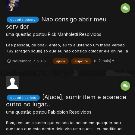
Nao consigo abrir meu
suporte otserv
servidor
uma questão postou
Rick Manholetti
Resolvidos
Eae pessoal, de boa?, então, eu to ajustando um mapa versão
7.92 (dragon souls) só que eu nao consigo colocar ele online, ja
abri as duas portas, 7171 e 7172, tanto no roteador quanto no
(e 2 mais)
Novembro 7, 2016
ajuda
suporte
firewall, ja instalei o DUC do no-ip, ja fiz um host la, e mesmo
assim, nao consigo colocar ele online, já vi vár...
[Ajuda], sumir item e aparece
suporte scripts
outro no lugar..
uma questão postou
Pablobion
Resolvidos
Bom, tem um sistema que coloca tal action em qualquer bau.
que tudo que esta dentro dele vira uma quest... eu modifiquei
algumas coisas do script, como só poder usar dentro de casa...