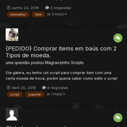
funciona
Junho 23, 2016
2 respostas
(e 3 mais)
itemeditor
item
{PEDIDO} Comprar items em baús com 2
Tipos de moeda.
uma questão postou
Magraozinho
Scripts
Ola galera, eu tenho um script para comprar item com uma
certa moeda de troca, porém queria saber como edito o script
para aceitar 2 moedas de troca.. POR EXEMPLO: compro tal item
Abril 20, 2016
4 respostas
clicando no bau com crystal coin dentro da BP, quero modificar
(e 1 mais)
script
suporte
o script para comprar com crystal coin ou scarab coin.. v...