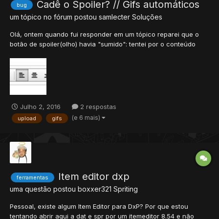
Cadê o Spoiler? // Gifs automáticos
bug
um tópico no fórum postou
samlecter
Soluções
Olá, ontem quando fui responder em um tópico reparei que o
botão de spoiler(olho) havia "sumido": tentei por o conteúdo
dentro de: mas não funcionou. Mesmo que coloquem o botão de
Spoiler novamente, gostaria de saber como posso utilizar o
spoiler sem o botão (antigamente <spoile...
Julho 2, 2016
2 respostas
(e 6 mais)
upload
gifs
Item editor dxp
ferramentas
uma questão postou
boxxer321
Spriting
Pessoal, existe algum Item Editor para DxP? Por que estou
tentando abrir aqui a dat e spr por um itemeditor 8.54 e não