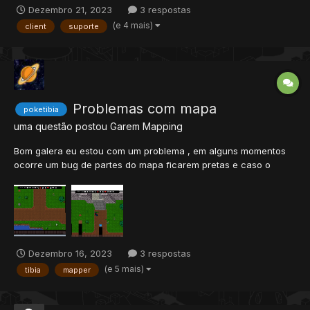
no templo de saffron aparecer "Templo de saffron" na tela
Dezembro 21, 2023
3 respostas
(e 4 mais)
client
suporte
Problemas com mapa
poketibia
uma questão postou
Garem
Mapping
Bom galera eu estou com um problema , em alguns momentos
ocorre um bug de partes do mapa ficarem pretas e caso o
personagem passe por cima acaba bugando ele , é melhor
mostrar abaixo as imagens ( Lembrando q essas partes pretas
sao bug o mapa esta feito e correto nessa area) caso eu passe
por...
Dezembro 16, 2023
3 respostas
(e 5 mais)
tibia
mapper