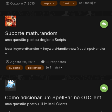
(e 1 mais)
Outubro 7, 2016
suporte
furniture
entre outras coisas, agora unica coisa que preciso é que ele
crie o "tal" item que estava dentro dele, no chao e que...
Suporte math.random
uma questão postou
deglorio
Scripts
local keywordHandler = KeywordHandler:new()local npcHandler
=
NpcHandler:new(keywordHandler)NpcSystem.parseParameters(
Agosto 26, 2016
38 respostas
npcHandler)local talkState = {}function onCreatureAppear(cid)
(e 1 mais)
suporte
pokemon
npcHandler:onCreatureAppear(cid) endfunction
onCreatureDisappear(cid) npcHandler:onCreatureDisappear(cid)
endfunction on...
Como adicionar um SpellBar no OTClient
uma questão postou
Hi im Mell
Clients