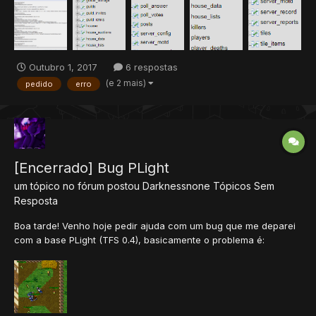
não é compatível com nenhum Site, E eu como não entendo
nada desta area fiquei martelado mt. Ai peguei db...
Outubro 1, 2017
6 respostas
(e 2 mais)
pedido
erro
[Encerrado] Bug PLight
um tópico no fórum postou
Darknessnone
Tópicos Sem
Resposta
Boa tarde! Venho hoje pedir ajuda com um bug que me deparei
com a base PLight (TFS 0.4), basicamente o problema é:
Quando crio pokémons pelo comando /m ou /s ou até mesmo
em suas pokeballs pelo /cb eles funcionam 100%. Porém
quando eu fixo spawns no mapa pelo remeres, os spawns
ficam bugados, com...