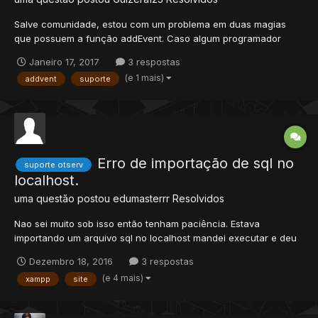
Salve comunidade, estou com um problema em duas magias
que possuem a função addEvent. Caso algum programador
queira me ajudar, ficarei grato. Versão 10.96, TFS 1.2 Spells:
Janeiro 17, 2017
3 respostas
(e 1 mais)
addvent
suporte
Erro de importação de sql no
suporte otserv
localhost.
uma questão postou
edumasterrr
Resolvidos
Nao sei muito sob isso então tenham paciência. Estava
importando um arquivo sql no localhost mandei executar e deu
esse seguinte erro: Erro consulta SQL: -- -- Database: `dxp` -- --
Dezembro 18, 2016
3 respostas
-------------------------------------------------------- -- --
(e 4 mais)
xampp
site
Estrutura da tabela `accounts` -- CREATE T...