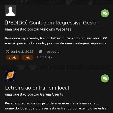
[PEDIDO] Contagem Regressiva Gesior
uma questão postou
yuriowns
Websites
Boa noite rapazeada, tranquilo? estou fazendo um servidor 8.60
e está quase tudo pronto, preciso de uma contagem regressiva
no site do servidor, alguém consegue me auxiliar? gostaria de
Junho 2, 2022
1 resposta
ter aquela contagem que fica em baixo de onde mostra os
(e 2 mais)
ajuda
help
players online como essa daqui:
Letreiro ao entrar em local
uma questão postou
Garem
Clients
Pessoal preciso de um jeito de aparecer na tela em cima o
nome do local que o player esta entrando por exemplo se entrar