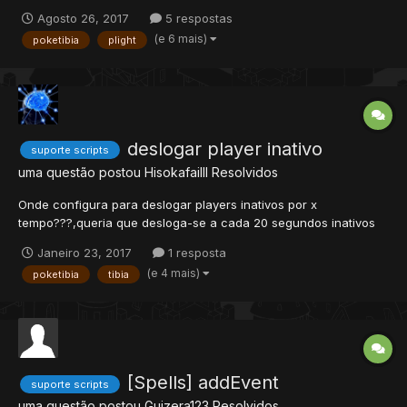
Agosto 26, 2017
5 respostas
(e 6 mais)
poketibia
plight
deslogar player inativo
suporte scripts
uma questão postou
Hisokafailll
Resolvidos
Onde configura para deslogar players inativos por x
tempo???,queria que desloga-se a cada 20 segundos inativos
(pros cara não ficar upando em mc,e não posso bloquear o uso
Janeiro 23, 2017
1 resposta
de mcs no server,porque muita gente usa net compartilhada)
(e 4 mais)
poketibia
tibia
[Spells] addEvent
suporte scripts
uma questão postou
Guizera123
Resolvidos