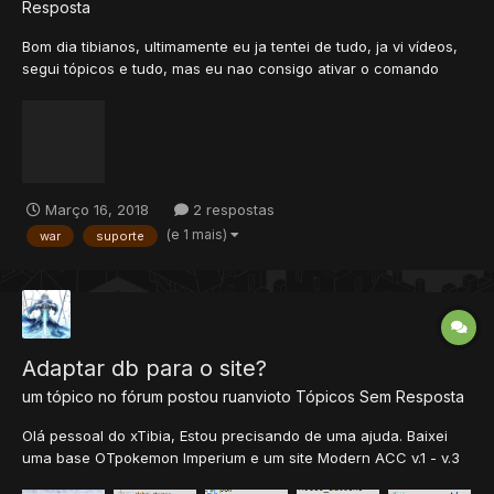
Resposta
Bom dia tibianos, ultimamente eu ja tentei de tudo, ja vi vídeos,
segui tópicos e tudo, mas eu nao consigo ativar o comando
/war invite, /war acept... no meu server, gostaria de uma ajuda,
de algum tutorial... Muito obrigado
Março 16, 2018
2 respostas
(e 1 mais)
war
suporte
Adaptar db para o site?
um tópico no fórum postou
ruanvioto
Tópicos Sem Resposta
Olá pessoal do xTibia, Estou precisando de uma ajuda. Baixei
uma base OTpokemon Imperium e um site Modern ACC v.1 - v.3
e testei a db original para mysql que vem a pasta Schema e ela