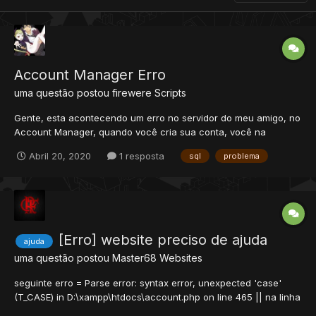
Account Manager Erro
uma questão postou
firewere
Scripts
Gente, esta acontecendo um erro no servidor do meu amigo, no
Account Manager, quando você cria sua conta, você na
primeira vez loga de boa mas quando o servidor reloga por
Abril 20, 2020
1 resposta
sql
problema
exemplo, o account name da sua conta se torna o id da conta,
que em teoria é criado de acordo com sua hora que criou a
conta, ou...
[Erro] website preciso de ajuda
ajuda
uma questão postou
Master68
Websites
seguinte erro = Parse error: syntax error, unexpected 'case'
(T_CASE) in D:\xampp\htdocs\account.php on line 465 || na linha
465 tem assim = #####CHANGE PASSWORD##### case