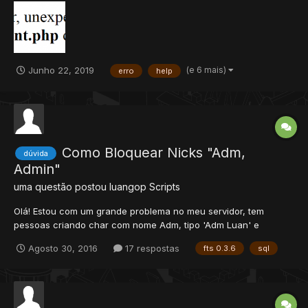
"password": Vou postar o php todo não sei se pode qq coisa me
avisa que removo , es...
(e 6 mais)
Junho 22, 2019
erro
help
Como Bloquear Nicks "Adm,
dúvida
Admin"
uma questão postou
luangop
Scripts
Olá! Estou com um grande problema no meu servidor, tem
pessoas criando char com nome Adm, tipo 'Adm Luan' e
roubando os players se passando por staff. Quando fazem isso,
Agosto 30, 2016
17 respostas
fts 0.3.6
sql
por ter Adm no nick, não consigo nem dar ban de imediato,
preciso mudar o nick dele pelo sqlstudio, dar kick, espera...