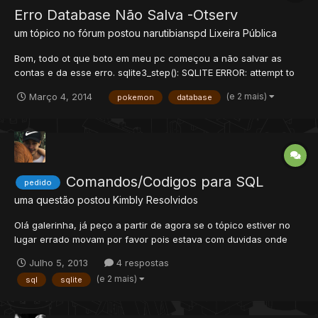
Erro Database Não Salva -Otserv
um tópico no fórum postou
narutibianspd
Lixeira Pública
Bom, todo ot que boto em meu pc começou a não salvar as
contas e da esse erro. sqlite3_step(): SQLITE ERROR: attempt to
write a readonly database Com isso não da para logar no ot
(e 2 mais)
Março 4, 2014
pokemon
database
mesmo tendo a acc e password diz que está errado . Ajuda?
Comandos/Codigos para SQL
pedido
uma questão postou
Kimbly
Resolvidos
Olá galerinha, já peço a partir de agora se o tópico estiver no
lugar errado movam por favor pois estava com duvidas onde
postar e não achei o lugar (postei aqui porque achei mais
Julho 5, 2013
4 respostas
adequado), eu queria certas funções para sql a minha é SQLite
(e 2 mais)
sql
sqlite
(não tenho completa certeza da versão do sql por isso post...