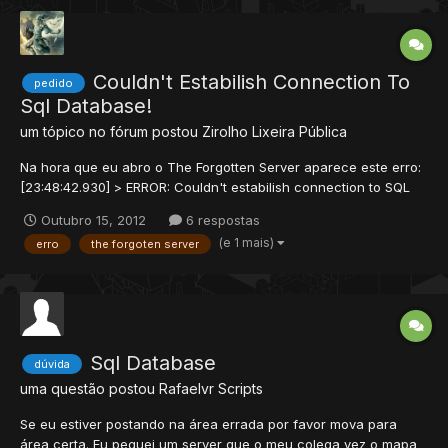
Couldn't Estabilish Connection To
pedido
Sql Database!
um tópico no fórum postou
Zirolho
Lixeira Pública
Na hora que eu abro o The Forgotten Server aparece este erro:
[23:48:42.930] > ERROR: Couldn't estabilish connection to SQL
database! Como eu faço para arrumar?
Outubro 15, 2012
6 respostas
(e 1 mais)
erro
the forgoten server
Sql Database
dúvida
uma questão postou
Rafaelvr
Scripts
Se eu estiver postando na área errada por favor mova para
área certa. Eu peguei um server que o meu colega vez o mapa