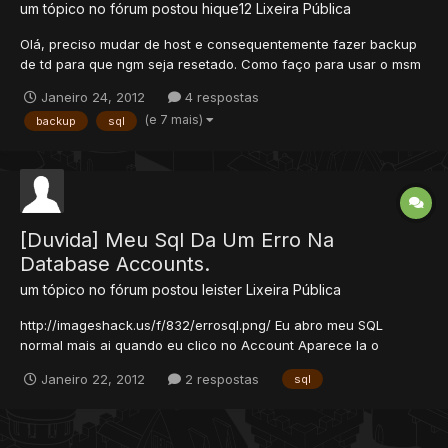
um tópico no fórum postou
hique12
Lixeira Pública
Olá, preciso mudar de host e consequentemente fazer backup
de td para que ngm seja resetado. Como faço para usar o msm
database que utilizo no host atual no meu proximo host? de que
Janeiro 24, 2012
4 respostas
forma eu faço o backup do db ?
(e 7 mais)
backup
sql
[Duvida] Meu Sql Da Um Erro Na
Database Accounts.
um tópico no fórum postou
leister
Lixeira Pública
http://imageshack.us/f/832/errosql.png/ Eu abro meu SQL
normal mais ai quando eu clico no Account Aparece la o
account number e a senha, mais a senha e diferente aparece
Janeiro 22, 2012
2 respostas
sql
um monte de letra e numero como mostra na imagem no link.
AJUDAA AEEE PLLX. +REP pra quem ajudaaa