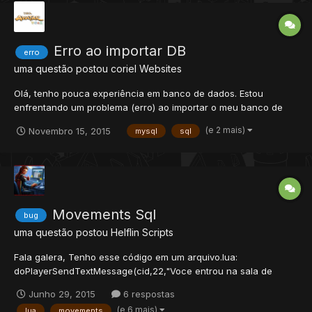
Erro ao importar DB
erro
uma questão postou
coriel
Websites
Olá, tenho pouca experiência em banco de dados. Estou
enfrentando um problema (erro) ao importar o meu banco de
dados, alguém poderia me ajudar? Desde já, grato!
(e 2 mais)
Novembro 15, 2015
mysql
sql
http://prntscr.com/92vvv1
Movements Sql
bug
uma questão postou
Helflin
Scripts
Fala galera, Tenho esse código em um arquivo.lua:
doPlayerSendTextMessage(cid,22,"Voce entrou na sala de
treinamento.") db.query("UPDATE `players` SET `is_training` = 1
Junho 29, 2015
6 respostas
WHERE name = '".. getCreatureName(cid).."'") Porém tem um
(e 6 mais)
lua
movements