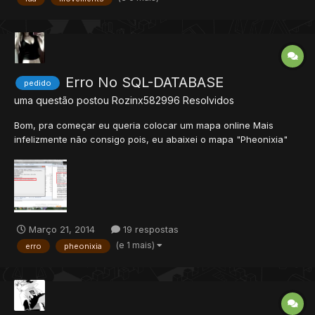
problema, quando o CreatureName tem ' no meio, tipo Knight'F...
Erro No SQL-DATABASE
pedido
uma questão postou
Rozinx582996
Resolvidos
Bom, pra começar eu queria colocar um mapa online Mais
infelizmente não consigo pois, eu abaixei o mapa "Pheonixia"
Que me recomendaram, mais infelizmente quando eu coloco ele
para abrir da um erro no 'SQL-DATABASE" eu andei olhando os
posts, que a galera coloco ai pra tenta ajuda as pessoas que
tav...
Março 21, 2014
19 respostas
(e 1 mais)
erro
pheonixia