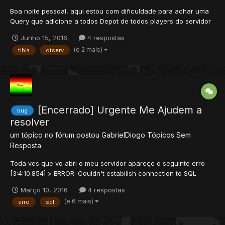
Boa noite pessoal, aqui estou com dificuldade para achar uma
Query que adicione a todos Depot de todos players do servidor
1 Item. entao se alguem que entenda melhor de sql aqui, uma
Junho 15, 2016
4 respostas
query para add a todos do servidor na tabela Player_depotitems.
(e 2 mais)
tibia
otserv
[Encerrado] Urgente Me Ajudem a
bug
resolver
um tópico no fórum postou
GabrielDiogo
Tópicos Sem
Resposta
Toda ves que vo abri o meu servidor apareçe o seguinte erro
[3:4:10.854] > ERROR: Couldn't estabilish connection to SQL
database! alguem da pra me ajuda ??
Março 10, 2016
4 respostas
(e 6 mais)
erro
sql