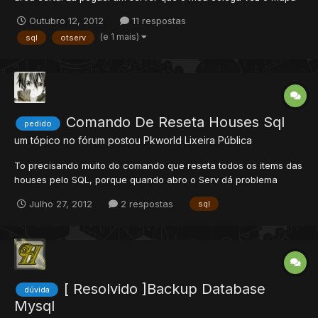
e o resto do server era centurion - cacaiu e eu dei umas mexida
Outubro 12, 2012
11 respostas
no mapa: coloquei tp, area de evento e talz e agora eu fui ligar
(e 1 mais)
sql
otserv
o server ta aparecendo uma mensagem de erra dizen...
Comando De Reseta Houses Sql
pedido
um tópico no fórum postou
Pkworld
Lixeira Pública
To precisando muito do comando que reseta todos os items das
houses pelo SQL, porque quando abro o Serv dá problema
numa house com algum item se alguem pode me ajuda? Imagem
Julho 27, 2012
2 respostas
sql
do bug http://desmond.imageshack.us/Himg688/scaled.php?
server=688&filename=bugsn.png&res=landing
[ Resolvido ]Backup Database
dúvida
Mysql