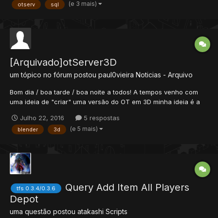
(e 3 mais)
otserv
sql
[Arquivado]otServer3D
um tópico no fórum postou
paul0vieira
Noticias - Arquivo
Bom dia / boa tarde / boa noite a todos! A tempos venho com
uma ideia de "criar" uma versão do OT em 3D minha ideia é a
seguinte: Gráficos não serão aqueles que exigem o máximo do
Julho 22, 2016
5 respostas
PC mas algo diferente do que estamos acostumados, saindo da
(e 5 mais)
blender
3d
quase isometria do Tibia mas mantendo a premissa de...
Query Add Item All Players
tfs 0.3.4/0.3.6
Depot
uma questão postou
atakashi
Scripts