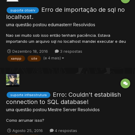
Erro de importação de sql no
suporte otserv
localhost.
uma questão postou
edumasterrr
Resolvidos
Nao sei muito sob isso então tenham paciência. Estava
importando um arquivo sql no localhost mandei executar e deu
esse seguinte erro: Erro consulta SQL: -- -- Database: `dxp` -- --
Dezembro 18, 2016
3 respostas
-------------------------------------------------------- -- --
(e 4 mais)
xampp
site
Estrutura da tabela `accounts` -- CREATE T...
Erro: Couldn't estabilish
suporte infraestrutura
connection to SQL database!
uma questão postou
Mestre Server
Resolvidos
Como arrumar isso?
Agosto 25, 2016
4 respostas