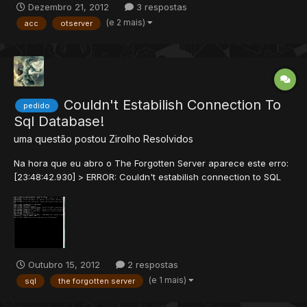
Dezembro 21, 2012
3 respostas
not be created, please try again" e nisso aparece um erro no
(e 2 mais)
acc
otserver
Real Server "sqlite error column name is not unique" .....
Couldn't Estabilish Connection To
pedido
Sql Database!
uma questão postou
Zirolho
Resolvidos
Na hora que eu abro o The Forgotten Server aparece este erro:
[23:48:42.930] > ERROR: Couldn't estabilish connection to SQL
database! Como eu faço para arrumar?
Outubro 15, 2012
2 respostas
(e 1 mais)
sql
the forgotten server