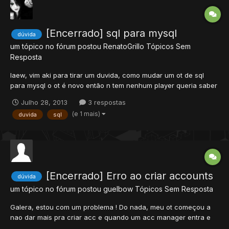
[Encerrado] sql para mysql
dúvida
um tópico no fórum postou
RenatoGrillo
Tópicos Sem
Resposta
Iaew, vim aki para tirar um duvida, como mudar um ot de sql
para mysql o ot é novo então n tem nenhum player queria saber
se é só mudar o config.lua de sql para mysql para min fazer um
Julho 28, 2013
3 respostas
site. e como é o procedimento de mudar nick pq só sei mudar
(e 1 mais)
duvida
sql
pelo sql. vlw's aew é um duvida que eu temo a muito tem...
[Encerrado] Erro ao criar accounts
dúvida
um tópico no fórum postou
guelbow
Tópicos Sem Resposta
Galera, estou com um problema ! Do nada, meu ot começou a
nao dar mais pra criar acc e quando um acc manager entra e
tenta criar, aparece a seguinte informaçao "your account could