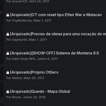
Por
boxxer321
,
Abril 24, 2017
[Arquivado]OT com reset tipo Elfen War e Mutacao
Por
PsyMcKenzie
,
Maio 1, 2017
[Arquivado]Preciso de ideias para uma vocação do m
Por
Saymon14
,
Maio 1, 2017
[Arquivado][SHOW-OFF] Sistema de Montaria 8.6
Por
Dark Souls RPG
,
Junho 6, 2017
[Arquivado]Próprio OtServ.
Por
Neibor
,
Maio 29, 2017
[Arquivado]Quests - Mapa Global
Por
Bruno
,
Junho 20, 2015