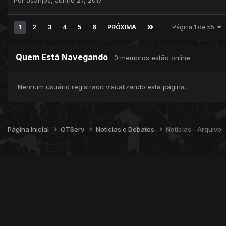
1
2
3
4
5
6
PRÓXIMA
Página 1 de 55
Quem Está Navegando
0 membros estão online
Nenhum usuário registrado visualizando esta página.
Página Inicial
OTServ
Notícias e Debates
Noticias - Arquivo