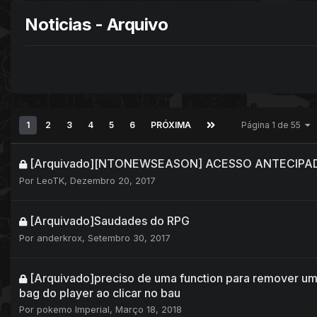
Noticias - Arquivo
1
2
3
4
5
6
PRÓXIMA
Página 1 de 55
[Arquivado][NTONEWSEASON] ACESSO ANTECIPA
Por
LeoTK
,
Dezembro 20, 2017
[Arquivado]Saudades do RPG
Por
anderkrox
,
Setembro 30, 2017
[Arquivado]preciso de uma function para remover 
bag do player ao clicar no bau
Por
pokemo Imperial
,
Março 18, 2018