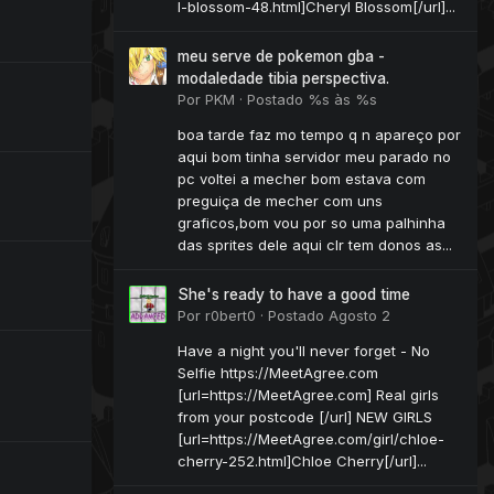
l-blossom-48.html]Cheryl Blossom[/url]...
meu serve de pokemon gba -
modaledade tibia perspectiva.
Por
PKM
·
Postado
%s às %s
boa tarde faz mo tempo q n apareço por
aqui bom tinha servidor meu parado no
pc voltei a mecher bom estava com
preguiça de mecher com uns
graficos,bom vou por so uma palhinha
das sprites dele aqui clr tem donos as...
She's ready to have a good time
Por
r0bert0
·
Postado
Agosto 2
Have a night you'll never forget - No
Selfie https://MeetAgree.com
[url=https://MeetAgree.com] Real girls
from your postcode [/url] NEW GIRLS
[url=https://MeetAgree.com/girl/chloe-
cherry-252.html]Chloe Cherry[/url]...