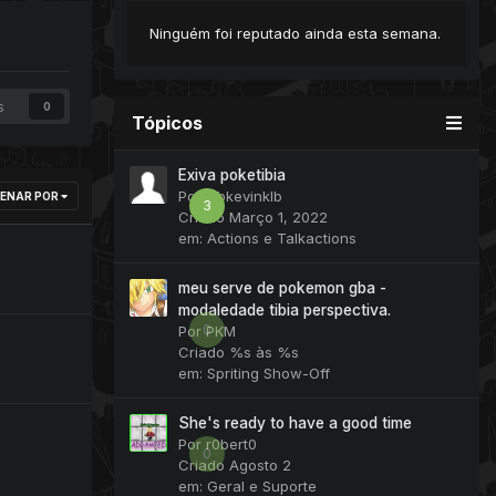
Ninguém foi reputado ainda esta semana.
s
0
Tópicos
Exiva poketibia
Por
klbkevinklb
ENAR POR
3
Criado
Março 1, 2022
em:
Actions e Talkactions
meu serve de pokemon gba -
modaledade tibia perspectiva.
0
Por
PKM
Criado
%s às %s
em:
Spriting Show-Off
She's ready to have a good time
Por
r0bert0
0
Criado
Agosto 2
em:
Geral e Suporte