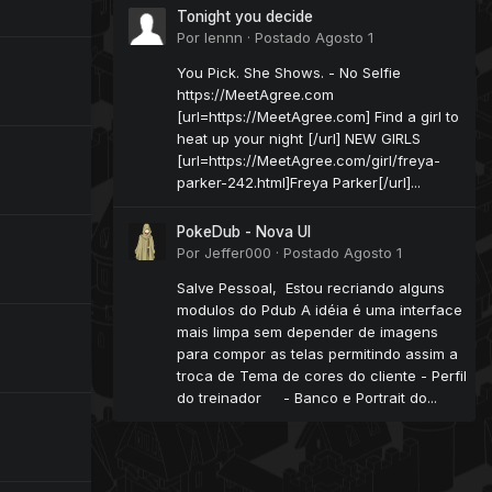
Tonight you decide
Por
lennn
·
Postado
Agosto 1
You Pick. She Shows. - No Selfie
https://MeetAgree.com
[url=https://MeetAgree.com] Find a girl to
heat up your night [/url] NEW GIRLS
[url=https://MeetAgree.com/girl/freya-
parker-242.html]Freya Parker[/url]...
PokeDub - Nova UI
Por
Jeffer000
·
Postado
Agosto 1
Salve Pessoal, Estou recriando alguns
modulos do Pdub A idéia é uma interface
mais limpa sem depender de imagens
para compor as telas permitindo assim a
troca de Tema de cores do cliente - Perfil
do treinador - Banco e Portrait do...