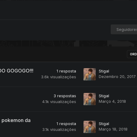
Seguidore
ORD
DO GOGOGO!!!
1
resposta
Stigal
Dezembro 20, 2017
3.6k
visualizações
3
respostas
Stigal
Março 4, 2018
4.1k
visualizações
um pokemon da
1
resposta
Stigal
Março 18, 2018
3.1k
visualizações