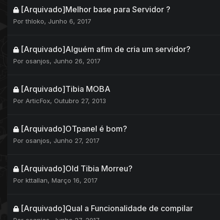
[Arquivado]Melhor base para Servidor ?
Por
thloko
,
Junho 6, 2017
[Arquivado]Alguém afim de cria um servidor?
Por
osanjos
,
Junho 26, 2017
[Arquivado]Tibia MOBA
Por
ArticFox
,
Outubro 27, 2013
[Arquivado]OTpanel é bom?
Por
osanjos
,
Junho 27, 2017
[Arquivado]Old Tibia Morreu?
Por
kttallan
,
Março 16, 2017
[Arquivado]Qual a Funcionalidade de compilar
Por
osanjos
,
Junho 27, 2017