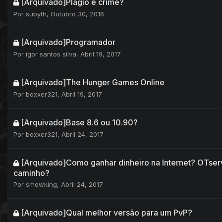
[Arquivado]Plágio é crime?
Por
subyth
,
Outubro 30, 2016
[Arquivado]Programador
Por
igor santos silva
,
Abril 19, 2017
[Arquivado]The Hunger Games Online
Por
boxxer321
,
Abril 19, 2017
[Arquivado]Base 8.6 ou 10.90?
Por
boxxer321
,
Abril 24, 2017
[Arquivado]Como ganhar dinheiro na Internet? OTser
caminho?
Por
smowking
,
Abril 24, 2017
[Arquivado]Qual melhor versão para um PvP?