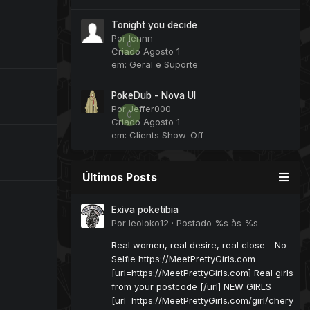
Tonight you decide
Por
lennn
0
Criado
Agosto 1
em:
Geral e Suporte
PokeDub - Nova UI
Por
Jeffer000
0
Criado
Agosto 1
em:
Clients Show-Off
Últimos Posts
Exiva poketibia
Por
leoloko12
·
Postado
%s às %s
Real women, real desire, real close - No
Selfie https://MeetPrettyGirls.com
[url=https://MeetPrettyGirls.com] Real girls
from your postcode [/url] NEW GIRLS
[url=https://MeetPrettyGirls.com/girl/chery