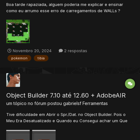
Boa tarde rapaziada, alguem poderia me explicar e ensinar
como eu arrumo esse erro de carregamentos de WALLs ?
Novembro 20, 2024
2 respostas
pokemon
tibia
Object Builder 7.10 até 12.60 + AdobeAIR
um tópico no fórum postou
gabrielsf
Ferramentas
Tive dificuldade em Abrir o Spr./Dat. no Object Builder. Pois o
Meu Era Desatualizado e Quando eu Consegui achar um Que
Tivesse Suporte para 10.98+ Eu Não Conseguia Abrir. Dizia Que
Eu Precisava do AdobeAIR. Então, Aqui Está a Solução (Espero
que ajudem Vocês): AdobeAIR.zip Object Builder 12...