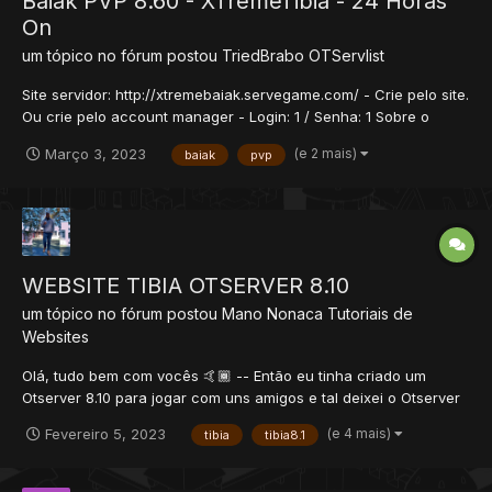
Baiak PVP 8.60 - XTremeTibia - 24 Horas
On
um tópico no fórum postou
TriedBrabo
OTServlist
Site servidor: http://xtremebaiak.servegame.com/ - Crie pelo site.
Ou crie pelo account manager - Login: 1 / Senha: 1 Sobre o
Servidor 24 Horas Online Várias Quests 4 sistemas de Vip 1
(e 2 mais)
Março 3, 2023
baiak
pvp
donate somente hunts para level 620+ Caves exclusivas...
WEBSITE TIBIA OTSERVER 8.10
um tópico no fórum postou
Mano Nonaca
Tutoriais de
Websites
Olá, tudo bem com vocês 🤙🏾 -- Então eu tinha criado um
Otserver 8.10 para jogar com uns amigos e tal deixei o Otserver
online só que comecei a aumentar a cidade e queriar um Site só
(e 4 mais)
Fevereiro 5, 2023
tibia
tibia8.1
que não acho um Tutorial Alguém Poderia me Ajudar por Favor
ou se alguém tiver um Site de Tibia 8.1...