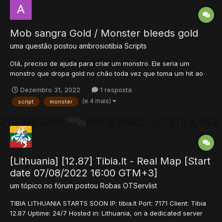
Mob sangra Gold / Monster bleeds gold
uma questão postou
ambrosiotibia
Scripts
Olá, preciso de ajuda para criar um monstro. Ele seria um
monstro que dropa gold no chão toda vez que toma um hit ao
invés de sangrar. 99% de dropar 0-10 gold coin 01% de dropar
Dezembro 31, 2022
1 resposta
0-5 platinum coin Por exemplo um goblin, toda vez que ele
(e 4 mais)
script
monster
apanhar, vai "sangrar" gold no chão e além...
[Lithuania] [12.87] Tibia.lt - Real Map [Start
date 07/08/2022 16:00 GTM+3]
um tópico no fórum postou
Robas
OTServlist
TIBIA LITHUANIA STARTS SOON IP: tibia.lt Port: 7171 Client: Tibia
12.87 Uptime: 24/7 Hosted in: Lithuania, on a dedicated server