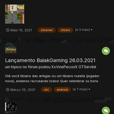
(rookgaard,dawnport e island of destiny!) Quests de rook
contando com a famosa quest do mino mage ou SOF! Cooldown
e Feitiços retrabalhados para um PvP mais dinâmico e divertido.
Vários bug...
(e 3 mais)
Maio 15, 2021
otserver
otserv
Lançamento BaiakGaming 26.03.2021
um tópico no fórum postou
XxVinePeccixX
OTServlist
Olá você tibiano das antigas ou um tibiano nutella (jogador
novo), estamos recrutando todos! Quer relembrar os bons
momentos desse game, no melhor estilo Retro PVP Hardcore?
(e 7 mais)
Março 25, 2021
otc
android
Então eu te faço uma proposta, venha jogar no servidor Baiak
Gaming! Estamos a quase 6 mes...