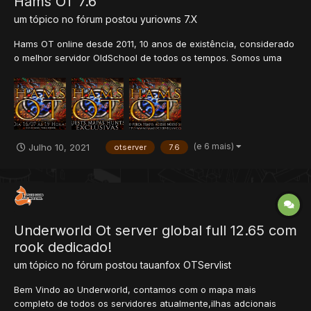
Hams OT 7.6
um tópico no fórum postou
yuriowns
7.X
Hams OT online desde 2011, 10 anos de existência, considerado
o melhor servidor OldSchool de todos os tempos. Somos uma
ótima opção para jogadores que querem se divertir e se dedicar
a um servidor OldSchool profissional. Contamos com equipe
dedicada que atende o jogador, tirando dúvidas so...
(e 6 mais)
Julho 10, 2021
otserver
7.6
Underworld Ot server global full 12.65 com
rook dedicado!
um tópico no fórum postou
tauanfox
OTServlist
Bem Vindo ao Underworld, contamos com o mapa mais
completo de todos os servidores atualmente,ilhas adcionais