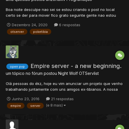
Boa noite desculpe nao sei se estou criando o post no local
certo se der para mover fico grato seguinte gente nao estou
conseguindo colocar um no-ip ou algo do tipo para deixar o
Dezembro 24, 2020
6 respostas
meu servidor online sem hamachi ou sem ser o meu IP da
otserver
poketibia
maquina local, gostaria de abrir o servidor ao publico...
Empire server - a new beginning.
open pvp
um tópico no fórum postou
Night Wolf
OTServlist
Olá pessoas do ékz, hoje eu vim anunciar um projeto que venho
trabalhando juntamente com uns amigos ex-tibianos. A nossa
motivação principal foi que a comunidade é extremamente
Junho 23, 2016
21 respostas
distante dos servidores bons brasileiros e eu como coordenador
(e 8 mais)
empire
server
de desenvolvimento decidi tomar uma atitude pra tentar mudar...