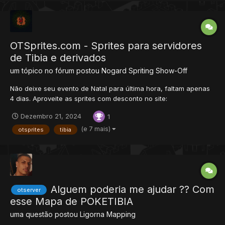
OTSprites.com - Sprites para servidores
de Tibia e derivados
um tópico no fórum postou
Nogard
Spriting Show-Off
Não deixe seu evento de Natal para última hora, faltam apenas
4 dias. Aproveite as sprites com desconto no site:
https://otsprites.com
Dezembro 21, 2024
1
(e 7 mais)
otsprites
tibia
Alguem poderia me ajudar ?? Com
otserver
esse Mapa de POKETIBIA
uma questão postou
Ligorna
Mapping