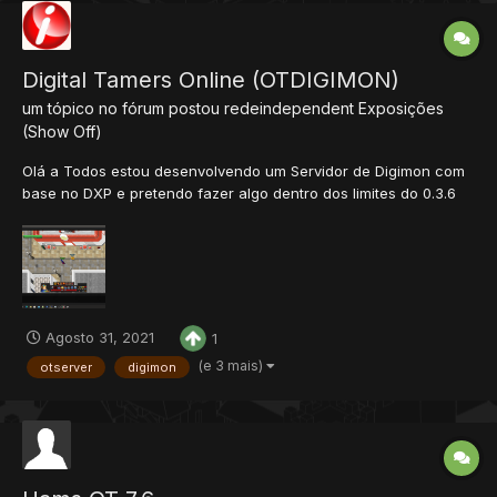
Digital Tamers Online (OTDIGIMON)
um tópico no fórum postou
redeindependent
Exposições
(Show Off)
Olá a Todos estou desenvolvendo um Servidor de Digimon com
base no DXP e pretendo fazer algo dentro dos limites do 0.3.6
pretendo futuramente deixar open source para todos montarem
seu servidor e não pretendo lucrar vendendo servidor apenas
ter meu ot e fomentar a diversidade de ot server para quem...
Agosto 31, 2021
1
(e 3 mais)
otserver
digimon