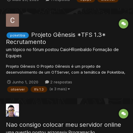
cenário do poketibia já que sempre quis construir um servidor
do gênero, porem quando menor nunca tive...
Projeto Gênesis *TFS 1.3*
poketibia
Recrutamento
um tópico no fórum postou
CaioHRombaldo
Formação de
Equipes
Projeto Gênesis O Projeto Gênesis é um projeto de
desenvolvimento de um OTServer, com a temática de Poketibia,
com o intuito de trazer jogadores antigos que não encontram
Junho 1, 2020
2 respostas
bons servidores para se jogar atualmente, e jogadores novos
(e 3 mais)
otserver
tfs 1.3
que ainda não conhecem o Poketibia ou Otservers. Pretend...
Nao consigo colocar meu servidor online
uma questão postou
arizonaxiv
Programação