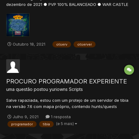
dezembro de 2021 ● PVP 100% BALANCEADO ● WAR CASTLE
INOVADOR ● O OTSERVE CONTÉM 3 VIPS ÚNICAS. ● EVENTOS
ÚNICOS E...
Outubro 18, 2021
otserv
otserver
PROCURO PROGRAMADOR EXPERIENTE
uma questão postou
yuriowns
Scripts
Salve rapaziada, estou com um protejo de um servidor de tibia
na versão 7.6 com mapa próprio, contendo hunts/quests
exclusivas criadas do zero, além do PVP super balanceado.
Julho 9, 2021
1 resposta
Estou a procura de um programador experiente em .lua ou .php
(e 5 mais)
programador
tibia
para me auxiliar em algumas ideias e fazer alguns orç...