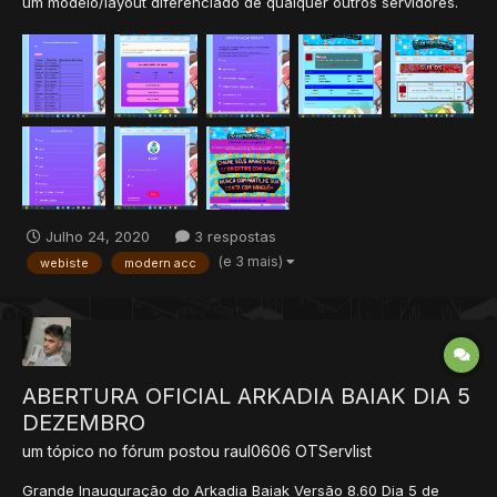
um modelo/layout diferenciado de qualquer outros servidores.
Também tem o sistema de feedback, onde a pessoa da um
feedback e esse comentário é aparecido na home do site, e só
pode dar 1 feedback por conta! Dou todo o suporte par...
Julho 24, 2020
3 respostas
(e 3 mais)
webiste
modern acc
ABERTURA OFICIAL ARKADIA BAIAK DIA 5
DEZEMBRO
um tópico no fórum postou
raul0606
OTServlist
Grande Inauguração do Arkadia Baiak Versão 8.60 Dia 5 de