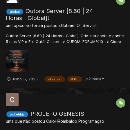
Outora Server [8.60 | 24
global
Horas | Global]!
um tópico no fórum postou
xGabriiel
OTServlist
Outora Server [8.60 | 24 Horas | Global]! Crie sua conta e ganhe
5 dias VIP e Full Outfit Citizen ~> CUPOM: FORUM%10 ~> Cique
aqui ou copie e cole a URL abaixo. https://www.outora.io/?
subtopic=create_account Servidor Global na versão 8.60 | 24
Horas Rate:...
(e 2 mais)
Julho 17, 2020
otserver
8.60
PROJETO GENESIS
poketibia
uma questão postou
CaioHRombaldo
Programação