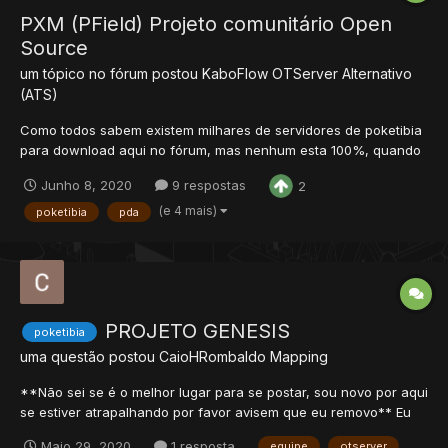
PXM (PField) Projeto comunitário Open
Source
um tópico no fórum postou
KaboFlow
OTServer Alternativo
(ATS)
Como todos sabem existem milhares de servidores de poketibia
para download aqui no fórum, mas nenhum esta 100%, quando
eu falo 100% é dos sistemas principais e não das edições. Então
Junho 8, 2020
9 respostas
2
resolvi pegar uma base PField OpenSource aqui do fórum
mesmo e começar um projeto comunitário totalmente aberto,
(e 4 mais)
poketibia
pda
para...
PROJETO GENESIS
poketibia
uma questão postou
CaioHRombaldo
Mapping
**Não sei se é o melhor lugar para se postar, sou novo por aqui
se estiver atrapalhando por favor avisem que eu removo** Eu
atualmente estou com um projeto ambicioso, de certa forma, no
Maio 29, 2020
1 resposta
equipe
otserver