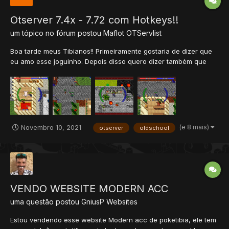
Otserver 7.4x - 7.72 com Hotkeys!!
um tópico no fórum postou
Maflot
OTServlist
Boa tarde meus Tibianos!! Primeiramente gostaria de dizer que
eu amo esse joguinho. Depois disso quero dizer também que
sou amante das Old Versions, mas estou sem tempo pois é
muito hard! Acabei por criar um otserver nessa versão adaptada
(Com Hotkeys on target) e exp mais alto...
(e 8 mais)
Novembro 10, 2021
otserver
oldschool
VENDO WEBSITE MODERN ACC
uma questão postou
GniusP
Websites
Estou vendendo esse website Modern acc de poketibia, ele tem