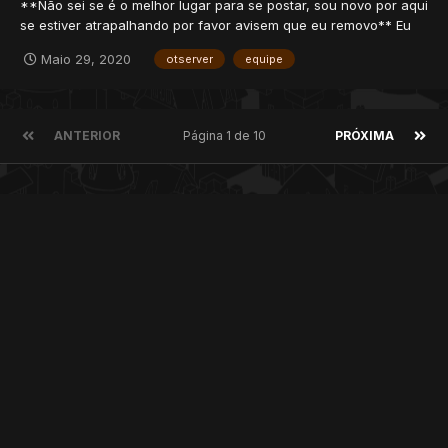
**Não sei se é o melhor lugar para se postar, sou novo por aqui
se estiver atrapalhando por favor avisem que eu removo** Eu
atualmente estou com um projeto ambicioso, de certa forma, no
Maio 29, 2020
otserver
equipe
cenário do poketibia já que sempre quis construir um servidor
do gênero, porem quando menor nunca tive...
ANTERIOR
Página 1 de 10
PRÓXIMA