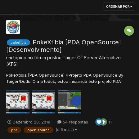
ORDENAR POR
PokeXtibia [PDA OpenSource]
poketibia
[Desenvolvimento]
um tópico no fórum postou
Taiger
OTServer Alternativo
(ATS)
PokeXtibia [PDA OpenSource] *Projeto PDA OpenSource By
Taiger/Dudu. Olá a todos, estou iniciando este projeto PDA
OpenSource[PDA 1.9 sem level] devido a facilidade ou o
costume de se mexer na base PDA, estou disponibilizando as
sources do server e cliente de um projeto...
Dezembro 28, 2019
54 respostas
11
(e 6 mais)
pda
open source