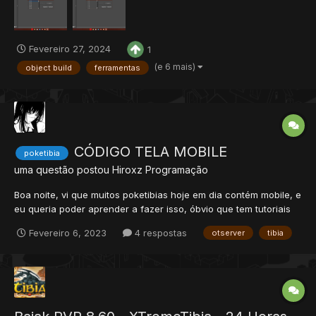
Fevereiro 27, 2024
1
(e 6 mais)
object build
ferramentas
CÓDIGO TELA MOBILE
poketibia
uma questão postou
Hiroxz
Programação
Boa noite, vi que muitos poketibias hoje em dia contém mobile, e
eu queria poder aprender a fazer isso, óbvio que tem tutoriais
no YouTube e em alguns fóruns, só que não é para poketibias
Fevereiro 6, 2023
4 respostas
otserver
tibia
com **tela extendida** aparentam ter que usar e mexer na
source um código de tela, e queria ver se alguém poderi...