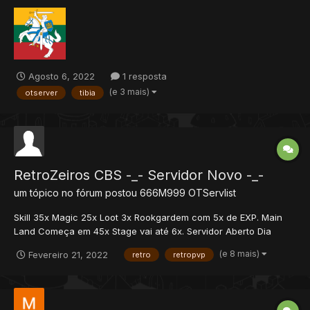
with 100 mbits Internet connection. Website: https://www.tibia.lt
Exp rate: 10x Map: Real MAP. It contains all cities and que...
Agosto 6, 2022
1 resposta
(e 3 mais)
otserver
tibia
RetroZeiros CBS -_- Servidor Novo -_-
um tópico no fórum postou
666M999
OTServlist
Skill 35x Magic 25x Loot 3x Rookgardem com 5x de EXP. Main
Land Começa em 45x Stage vai até 6x. Servidor Aberto Dia
20/02 As 13:00. RetroZeiros CBS Cloud Brasil Servers EVENTO
(e 8 mais)
Fevereiro 21, 2022
retro
retropvp
DE ABERTURA! Servidor 100% Retro e OldSchool. Sem Itens
Editados. Novas Ques...