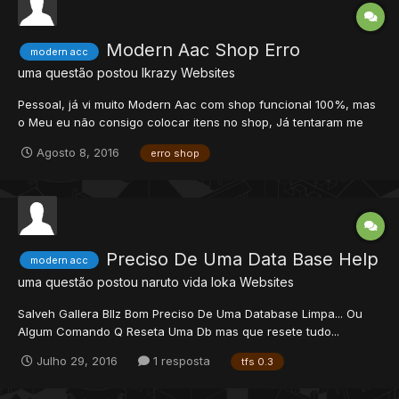
Modern Aac Shop Erro
modern acc
uma questão postou
lkrazy
Websites
Pessoal, já vi muito Modern Aac com shop funcional 100%, mas
o Meu eu não consigo colocar itens no shop, Já tentaram me
ajudar mais n deu certo.. Quando clico na aba "Shop" Aparece
Agosto 8, 2016
erro shop
esse erro: Alguem poderia me ajudar ? Já tentei mysqli e não da
certo. Obrigado
Preciso De Uma Data Base Help
modern acc
uma questão postou
naruto vida loka
Websites
Salveh Gallera Bllz Bom Preciso De Uma Database Limpa... Ou
Algum Comando Q Reseta Uma Db mas que resete tudo...
houses,guilds,storage,players,accounts,items etc... tudo mesmo
Julho 29, 2016
1 resposta
tfs 0.3
... Rep +