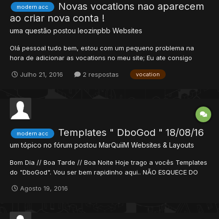
Novas vocations nao aparecem
modern acc
ao criar nova conta !
uma questão postou
leozinpbb
Websites
Olá pessoal tudo bem, estou com um pequeno problema na
hora de adicionar as vocations no meu site; Eu ate consigo
adicionar e cria-las mais somente quando ja possuo uma conta
Julho 21, 2016
2 respostas
vocation
que elas aparecem normalmente, mais quando click em ''
Create Account '' na hora de escolher as vocaçoes elas nao
mudaram (...
Templates " DboGod " 18/08/16
modern acc
um tópico no fórum postou
MarQuiiM
Websites & Layouts
Bom Dia // Boa Tarde // Boa Noite Hoje trago a vocês Templates
do "DboGod". Vou ser bem rapidinho aqui.. NÃO ESQUECE DO
REP+
Agosto 19, 2016