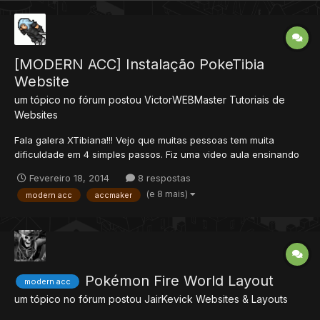
[MODERN ACC] Instalação PokeTibia
Website
um tópico no fórum postou
VictorWEBMaster
Tutoriais de
Websites
Fala galera XTibiana!!! Vejo que muitas pessoas tem muita
dificuldade em 4 simples passos. Fiz uma video aula ensinando
a instalar sem nenhum problema o modern acc. Quaisquer
Fevereiro 18, 2014
8 respostas
duvidas poste neste topico ou abra um na sessao de dúvidas.
(e 8 mais)
modern acc
accmaker
Pokémon Fire World Layout
modern acc
um tópico no fórum postou
JairKevick
Websites & Layouts