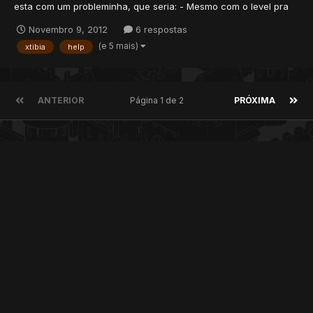
esta com um probleminha, que seria: - Mesmo com o level pra
cria a guild, ele n deixa o player cria a guild. PS: O player esta
Novembro 9, 2012
6 respostas
off quando vai cria a guild, mesmo assim, ele n cria.
(e 5 mais)
xtibia
help
==============================================...
ANTERIOR
Página 1 de 2
PRÓXIMA