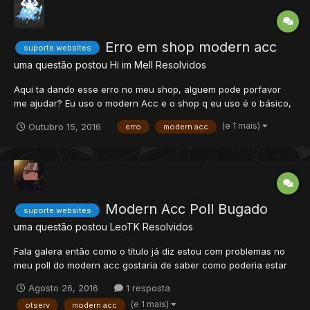
Erro em shop modern acc
suporte websites
uma questão postou
Hi im Mell
Resolvidos
Aqui ta dando esse erro no meu shop, alguem pode porfavor
me ajudar? Eu uso o modern Acc e o shop q eu uso é o básico,
vou deixar tudo à baixo: Script functions.php
(e 1 mais)
Outubro 15, 2016
erro
modern acc
Modern Acc Poll Bugado
suporte websites
uma questão postou
LeoTK
Resolvidos
Fala galera então como o título já diz estou com problemas no
meu poll do modern acc gostaria de saber como poderia estar
resolvendo primeiramente percebi que o poll não aparece em
Agosto 26, 2016
1 resposta
lugar algum então fiz um jeito para ele ficar em accounts porém
(e 1 mais)
otserv
modern acc
aparece o seguinte erro então criei um pol...