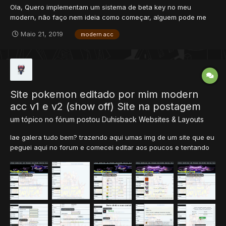
Ola, Quero implementam um sistema de beta key no meu
modern, não faço nem ideia como começar, alguem pode me
ajudar? na area de web site não manjo muito... Como funciona?
Maio 21, 2019
modern acc
Para a crianção de PERSONAGEM, ele pede um codigo que eu
(ADM) gero e apenas com esse "codigo" o player consegue
criar o...
Site pokemon editado por mim modern
acc v1 e v2 (show off) Site na postagem
um tópico no fórum postou
Duhisback
Websites & Layouts
Iae galera tudo bem? trazendo aqui umas img de um site que eu
peguei aqui no forum e comecei editar aos poucos e tentando
aprender a mexer com website deixei assim até agora. Modern
Site V1 Modern Site V2 é isso galera esse é meu site que editei
contando que é o segundo site...