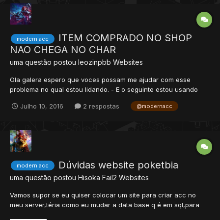
ITEM COMPRADO NO SHOP
modern acc
NAO CHEGA NO CHAR
uma questão postou
leozinpbb
Websites
Ola galera espero que voces possam me ajudar com esse
problema no qual estou lidando. - E o seguinte estou usando
modern acc, e estou usando para meu nto e quando eu compro
Julho 10, 2016
2 respostas
@modernacc
algo no shop o item nao vai para o player. tendo pontos e os ids
dos items que estao nao site estao certos..ME AJUDEM PFV...
Dúvidas website poketbia
modern acc
uma questão postou
Hisoka Fail2
Websites
Vamos supor se eu quiser colocar um site para criar acc no
meu server,téria como eu mudar a data base q é em sql,para
mysql sem resetar?.E também gostaria de saber quais são as