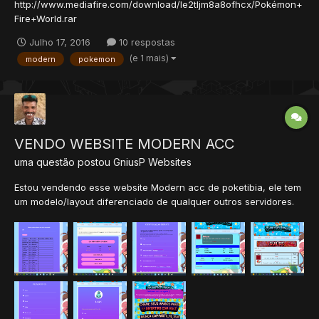
http://www.mediafire.com/download/le2tljm8a8ofhcx/Pokémon+
Fire+World.rar
Julho 17, 2016
10 respostas
(e 1 mais)
modern
pokemon
VENDO WEBSITE MODERN ACC
uma questão postou
GniusP
Websites
Estou vendendo esse website Modern acc de poketibia, ele tem
um modelo/layout diferenciado de qualquer outros servidores.
Também tem o sistema de feedback, onde a pessoa da um
feedback e esse comentário é aparecido na home do site, e só
pode dar 1 feedback por conta! Dou todo o suporte par...