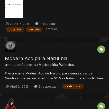
desvantagens e vantagens de se ter um ot com site de acc?
Obrigado desde de já.
Julho 7, 2016
1 resposta
(e 2 mais)
poketibia
website
Modern Acc para Narutibia
uma questão postou
Masterzikka
Websites
Procuro uma Modern Acc de Naruto, para meu server de
Narutibia que vai ser aberto dia 16. Mas todos que encontro tem
bugs que eu tento e tento, mas não consigo resolver. Alguém
Abril 2, 2016
2 respostas
modern acc
pode me disponibilizar algum legal ? Desde já gradeço de
coração. <3