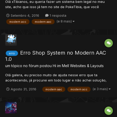
Olá xTibianos, eu queria fazer um sistema bem legal no meu
site, acho que isso já tem no site de PokeTibia, que você
escolhe o seu pokemon e mostra as fotinhas deles, eu queria
Setembro 4, 2016
1 resposta
saber implementar isso em um site de Tibia normal, alguém
(e 8 mais)
modern acc
modern aac
pode me ajudar? Eu uso o Modern AAC 1.0
Erro Shop System no Modern AAC
erro
1.0
um tópico no fórum postou
Hi im Mell
Websites & Layouts
Olá galera, eu preciso muito de ajuda nesse erro que ta
acontecendo, já procurei em todo lugar e não achei solução,
alguém que entende de webmaster pode porfavor mesmo me
(e 3 mais)
Agosto 31, 2016
modern aac
modern acc
ajudar?