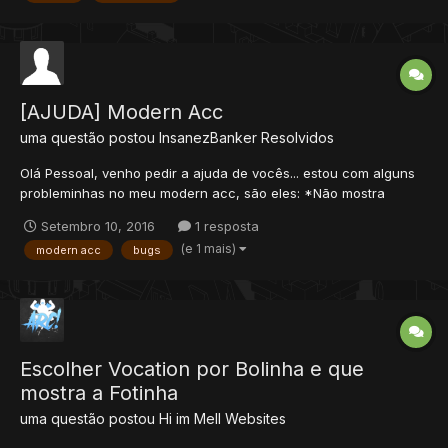
[AJUDA] Modern Acc
uma questão postou
InsanezBanker
Resolvidos
Olá Pessoal, venho pedir a ajuda de vocês... estou com alguns
probleminhas no meu modern acc, são eles: *Não mostra
quando o servidor fica online *O player morre no game, mais no
Setembro 10, 2016
1 resposta
site ainda diz que ninguém morreu *Não dá para ver as contas
(e 1 mais)
modern acc
bugs
de [ADM]'s --> segue o erro: An Error Wa...
Escolher Vocation por Bolinha e que
mostra a Fotinha
uma questão postou
Hi im Mell
Websites