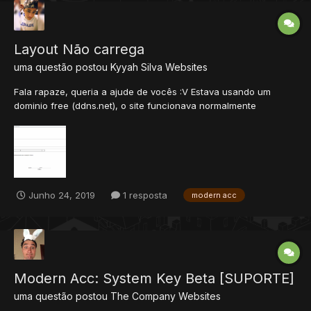
Layout Não carrega
uma questão postou
Kyyah Silva
Websites
Fala rapaze, queria a ajude de vocês :V Estava usando um
dominio free (ddns.net), o site funcionava normalmente
carregando tudo (Kyyah.ddns.net) pode testar... Porem comprei
um dominio junto com uma hospedagem e agora ele não
carrega os outros recursos do site, exceto o HOME....
Junho 24, 2019
1 resposta
modern acc
Modern Acc: System Key Beta [SUPORTE]
uma questão postou
The Company
Websites