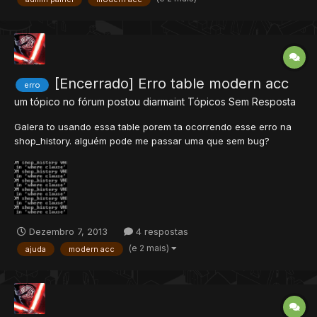
comprar os pontos observe a imagem eu...
[Encerrado] Erro table modern acc
erro
um tópico no fórum postou
diarmaint
Tópicos Sem Resposta
Galera to usando essa table porem ta ocorrendo esse erro na
shop_history. alguém pode me passar uma que sem bug?
Dezembro 7, 2013
4 respostas
(e 2 mais)
ajuda
modern acc