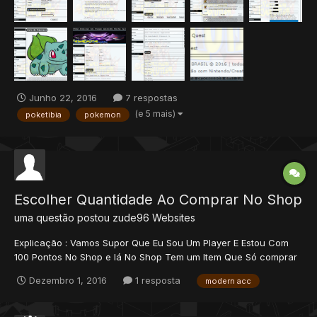
Junho 22, 2016
7 respostas
(e 5 mais)
poketibia
pokemon
Escolher Quantidade Ao Comprar No Shop
uma questão postou
zude96
Websites
Explicação : Vamos Supor Que Eu Sou Um Player E Estou Com
100 Pontos No Shop e lá No Shop Tem um Item Que Só comprar
de 1 em 1, eu queria que o Player Pode-se Escolher A
Dezembro 1, 2016
1 resposta
modern acc
Quantidade Que Ele Quise-se Comprar De Acordo Com Os
Pontos Dele