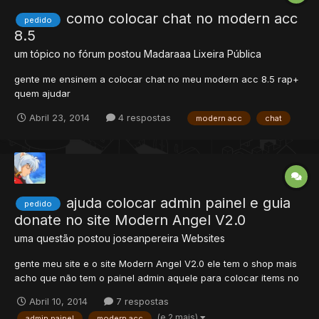
como colocar chat no modern acc
pedido
8.5
um tópico no fórum postou
Madaraaa
Lixeira Pública
gente me ensinem a colocar chat no meu modern acc 8.5 rap+
quem ajudar
Abril 23, 2014
4 respostas
modern acc
chat
ajuda colocar admin painel e guia
pedido
donate no site Modern Angel V2.0
uma questão postou
joseanpereira
Websites
gente meu site e o site Modern Angel V2.0 ele tem o shop mais
acho que não tem o painel admin aquele para colocar items no
shop olha a imagem como vcs perceberão os items são
Abril 10, 2014
7 respostas
comprados por pontos mais o site não tem aguia donate para
(e 2 mais)
admin painel
modern acc