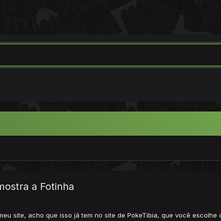
mostra a Fotinha
meu site, acho que isso já tem no site de PokeTibia, que você escolhe