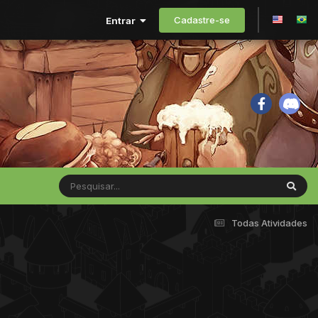
Cadastre-se
Entrar
Todas Atividades