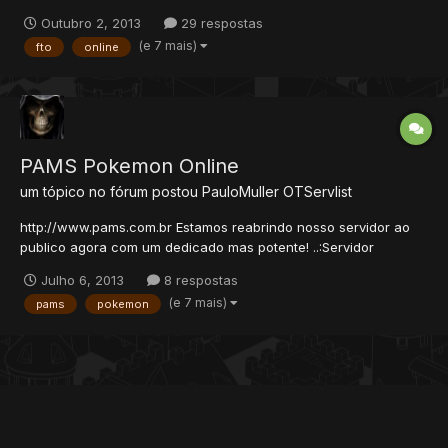
nisso, como por exemplo a desmotivação da equipe e brigas
Outubro 2, 2013
29 respostas
internas, além de passarmos por diversos problemas no
(e 7 mais)
fto
online
processo de criação do jogo. É com uma grande felicidade que
venho...
PAMS Pokemon Online
um tópico no fórum postou
PauloMuller
OTServlist
http://www.pams.com.br Estamos reabrindo nosso servidor ao
publico agora com um dedicado mas potente! ..:Servidor
Dedicado:.. Baseado na Historia do Pokemon da Nintendo.
Julho 6, 2013
8 respostas
===================================================
(e 7 mais)
pams
pokemon
========================================= Três de
nossas novidade...