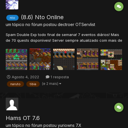
(8.6) Nto Online
nto
um tópico no fórum postou
dectroer
OTServlist
Spam Double Exp todo final de semana! 7 eventos diários! Mais
de 70 quests disponíveis! Server sempre atualizado com mais de
80 vocações!(Ultimo add Han) Mais de 100 skins para
customizar seu personagem! Sistema de Rank Ninja! Sistema de
resets! Sistema de upgrades! Jin...
Agosto 4, 2022
1 resposta
(e 2 mais)
naruto
tibia
Hams OT 7.6
um tópico no fórum postou
yuriowns
7.X