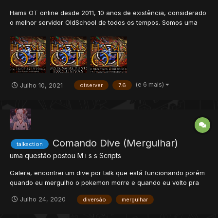
Hams OT online desde 2011, 10 anos de existência, considerado
o melhor servidor OldSchool de todos os tempos. Somos uma
ótima opção para jogadores que querem se divertir e se dedicar
a um servidor OldSchool profissional. Contamos com equipe
dedicada que atende o jogador, tirando dúvidas so...
(e 6 mais)
Julho 10, 2021
otserver
7.6
Comando Dive (Mergulhar)
talkaction
uma questão postou
M i s s
Scripts
Galera, encontrei um dive por talk que está funcionando porém
quando eu mergulho o pokemon morre e quando eu volto pra
superficie eu não vou direto pro surf Script que faz o player
Julho 24, 2020
diversão
mergulhar
mergulhar Script que faze o player emergir Se alguém puder me
ajudar além do R...