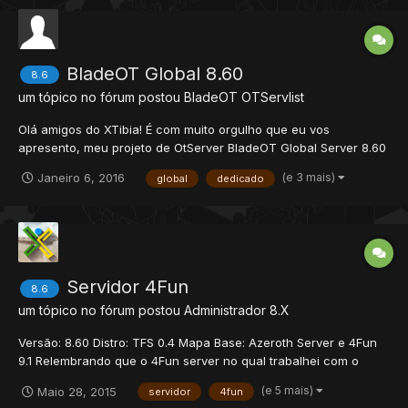
BladeOT Global 8.60
8.6
um tópico no fórum postou
BladeOT
OTServlist
Olá amigos do XTibia! É com muito orgulho que eu vos
apresento, meu projeto de OtServer BladeOT Global Server 8.60
O BladeOT é um servidor 8.60 feito com muita dedicação, foi um
(e 3 mais)
Janeiro 6, 2016
global
dedicado
bom tempo trabalhando neste projeto antes de criar coragem
para mostrá-lo ao mundo. O servidor foi totalme...
Servidor 4Fun
8.6
um tópico no fórum postou
Administrador
8.X
Versão: 8.60 Distro: TFS 0.4 Mapa Base: Azeroth Server e 4Fun
9.1 Relembrando que o 4Fun server no qual trabalhei com o
Vmspk foi um dos primeiros servers 9.1 que tivemos, resolvi
(e 5 mais)
Maio 28, 2015
servidor
4fun
trazer uns edits que fiz nele para a versão 8.60. Peguei várias