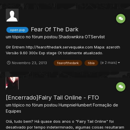
áreas do Azeroth e implementei num server mid-high rate...
Fear Of The Dark
open pvp
um tópico no fórum postou
Shadownkira
OTServlist
Glr Entrem http://fearofthedark.servequake.com Mapa: azeroth
Versão 9.60 300x Exp stage Ot totalmente atualizado.
(e 2 mais)
Novembro 23, 2013
fearofthedark
tibia
[Encerrado]Fairy Tail Online - FTO
um tópico no fórum postou
HumpnieHumbert
Formação de
Equipes
Olá, tudo bem? Há quase dois anos o "Fairy Tail Online" foi
desativado por tempo indeterminado, algumas coisas resultaram