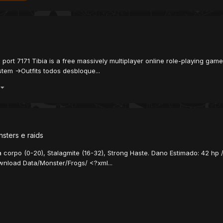
port 7171 Tibia is a free massively multiplayer online role-playing ga
tem ->Outfits todos desbloque...
)
sters e raids
 corpo (0-20), Stalagmite (16-32), Strong Haste. Dano Estimado: 42 hp /
nload Data/Monster/Frogs/ <?xml...