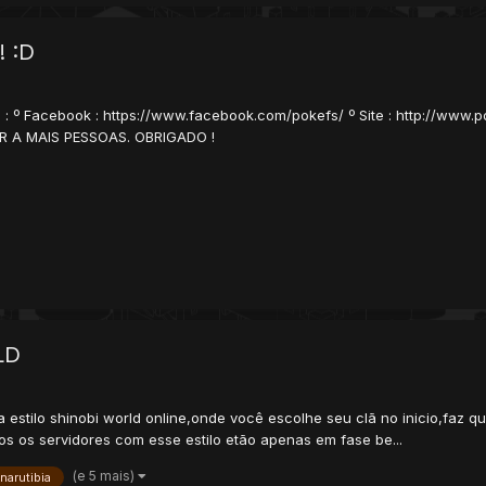
 :D
m : º Facebook : https://www.facebook.com/pokefs/ º Site : http://ww
R A MAIS PESSOAS. OBRIGADO !
LD
a estilo shinobi world online,onde você escolhe seu clã no inicio,faz
 os servidores com esse estilo etão apenas em fase be...
(e 5 mais)
narutibia