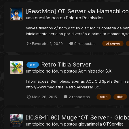
[Resolvido] OT Server via Hamachi co
uma questão postou
Polguilo
Resolvidos
salvee tibianos o/ bom,o titulo diz tudo rs gostaria de 
inicialmente seria só por diversão a primeiro momento,se 
Fevereiro 1, 2020
9 respostas
ot server
Retro Tibia Server
8.6
um tópico no fórum postou
Administrador
8.X
Informações: Sem bless, apenas AOL Old Spells Sem Tra
http://www.mediafire...RetroServer.rar Sc...
Maio 28, 2015
2 respostas
retro
tibia
[10.98-11.90] MugenOT Server - Gl
um tópico no fórum postou
giovanimella
OTServlist