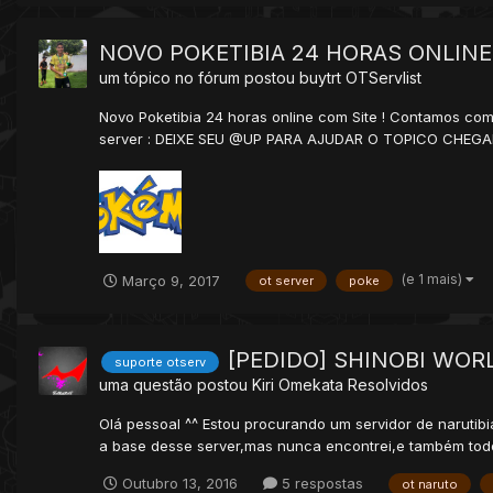
NOVO POKETIBIA 24 HORAS ONLINE!
um tópico no fórum postou
buytrt
OTServlist
Novo Poketibia 24 horas online com Site ! Contamos co
server : DEIXE SEU @UP PARA AJUDAR O TOPICO CHEGA
(e 1 mais)
Março 9, 2017
ot server
poke
[PEDIDO] SHINOBI WOR
suporte otserv
uma questão postou
Kiri Omekata
Resolvidos
Olá pessoal ^^ Estou procurando um servidor de narutibi
a base desse server,mas nunca encontrei,e também todos
Outubro 13, 2016
5 respostas
ot naruto