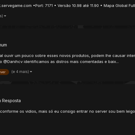
servegame.com •Port: 7171 • Versão 10.98 até 11.90 • Mapa Global Full
is)
mum
 ouvir um pouco sobre esses novos produtos, podem lhe causar intere
o @Danihcv identificamos as distros mais comentadas e baix...
(e 4 mais)
rver
m Resposta
udo conforme os vidios, mais só eu consigo entrar no server sou bem lei