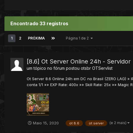
Encontrado 33 registros
1
2
PRÓXIMA
Página 1 de 2
[8.6] Ot Server Online 24h - Servidor
um tópico no fórum postou
otsbr
OTServlist
Ot Server 8.6 Online 24h em DC no Brasil (ZERO LAG) » I
conta 1/1 »» EXP Rate: 400x »» Skill Rate: 25x »» Magic Ra
(e 2 mais)
Maio 15, 2020
ot 8.6
ot server