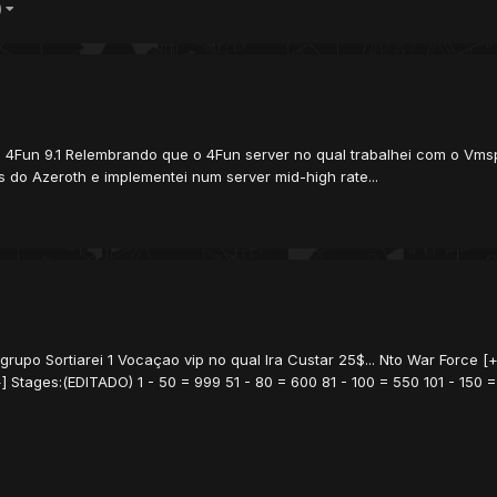
)
e 4Fun 9.1 Relembrando que o 4Fun server no qual trabalhei com o Vmspk
as do Azeroth e implementei num server mid-high rate...
upo Sortiarei 1 Vocaçao vip no qual Ira Custar 25$... Nto War Force 
ages:(EDITADO) 1 - 50 = 999 51 - 80 = 600 81 - 100 = 550 101 - 150 = 5