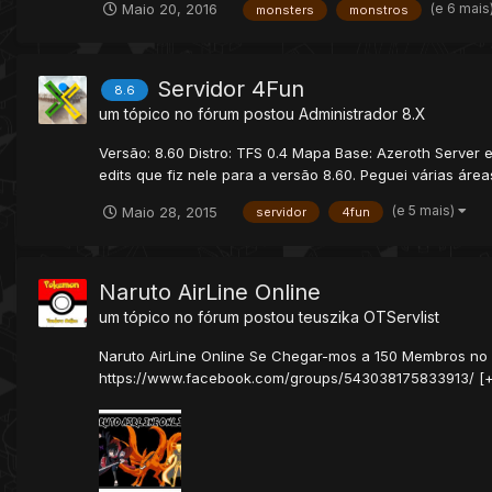
(e 6 mais
Maio 20, 2016
monsters
monstros
Servidor 4Fun
8.6
um tópico no fórum postou
Administrador
8.X
Versão: 8.60 Distro: TFS 0.4 Mapa Base: Azeroth Server 
edits que fiz nele para a versão 8.60. Peguei várias áre
(e 5 mais)
Maio 28, 2015
servidor
4fun
Naruto AirLine Online
um tópico no fórum postou
teuszika
OTServlist
Naruto AirLine Online Se Chegar-mos a 150 Membros no gr
https://www.facebook.com/groups/543038175833913/ [+] St