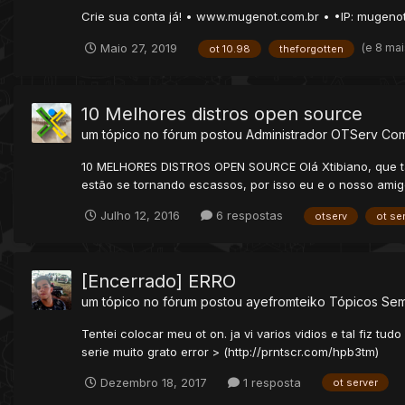
Crie sua conta já! • www.mugenot.com.br • •IP: mugenot.
(e 8 ma
Maio 27, 2019
ot 10.98
theforgotten
10 Melhores distros open source
um tópico no fórum postou
Administrador
OTServ Co
10 MELHORES DISTROS OPEN SOURCE Olá Xtibiano, que tal
estão se tornando escassos, por isso eu e o nosso amig
Julho 12, 2016
6 respostas
otserv
ot se
[Encerrado] ERRO
um tópico no fórum postou
ayefromteiko
Tópicos Se
Tentei colocar meu ot on. ja vi varios vidios e tal fiz t
serie muito grato error > (http://prntscr.com/hpb3tm)
Dezembro 18, 2017
1 resposta
ot server