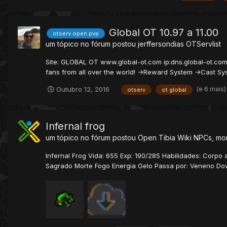
Global OT 10.97 a 11.00
otserv open pvp
um tópico no fórum postou
jerffersondias
OTServlist
Site: GLOBAL OT www.global-ot.com ip:dns.global-ot.com 
fans from all over the world! ->Reward System ->Cast Sys
(e 6 mais
Outubro 12, 2016
otserv
ot global
Infernal frog
um tópico no fórum postou
Open Tibia Wiki
NPCs, mon
Infernal Frog Vida: 655 Exp: 190/285 Habilidades: Corpo a
Sagrado Morte Fogo Energia Gelo Passa por: Veneno Dow