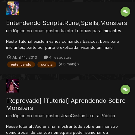
Entendendo Scripts,Rune,Spells,Monsters
um tópico no fórum postou
kaiotp
Tutoriais para Iniciantes
Neste Tutorial existem varios comandos básicos, bons para
iniciantes, parte por parte é explicada, visando um maior
entendimento sobre o assunto. Vamos lá! SPELLS Primeiro vamos
Abril 14, 2013
4 respostas
falar sobre as spells Existem as spells de instant e as spells de
(e 6 mais)
entendendo
scripts
rune, as spells de instant sao aquelas em q o...
[Reprovado] [Tutorial] Aprendendo Sobre
Monsters
um tópico no fórum postou
JeanCristian
Lixeira Pública
Nesse tutorial ,Vou ensinar mostrar tudo sobre um monstro
como trocar de cor ,de nome,para poder sumonar ou