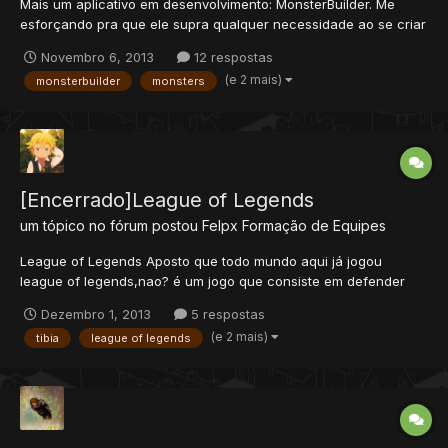
Mais um aplicativo em desenvolvimento: MonsterBuilder. Me
esforçando pra que ele supra qualquer necessidade ao se criar
um monstro! http://youtu.be/mTZ4DDPdQGw Obs.: O Aplicativo
Novembro 6, 2013
12 respostas
ainda está em desenvolvimento. Não me pergunte quando será
(e 2 mais)
monsterbuilder
monsters
lançado. Usarei este tópico quando lanç...
[Encerrado]League of Legends
um tópico no fórum postou
Felpx
Formação de Equipes
League of Legends Aposto que todo mundo aqui já jogou
league of legends,nao? é um jogo que consiste em defender
suas torres, ou seja se voce destruir as torres e por ultimo a
Dezembro 1, 2013
5 respostas
torre mestre, você vence. Inovações: Vocês controlaram seus
(e 2 mais)
tibia
league of legends
invocadores. poderam fazer quest de outfit,...