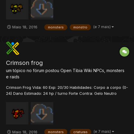
Estimado: 1000+ hp / turno Imune Contra: Morte Terra Forte
Contra: Fogo Energia Gelo Neutro Contra: Físic...
(e 7 mais)
Maio 18, 2016
monsters
monstro
Crimson frog
um tópico no fórum postou
Open Tibia Wiki
NPCs, monsters
e raids
Crimson Frog Vida: 60 Exp: 20/30 Habilidades: Corpo a corpo (0-
24) Dano Estimado: 24 hp / turno Forte Contra: Gelo Neutro
Contra: Físico Sagrado Morte Energia Terra Fraco Contra: Fogo
História Os sapos aparecem em diferentes formas, cores e
tamanhos. O mais comum, é o...
(e 7 mais)
Maio 18, 2016
monsters
criaturas