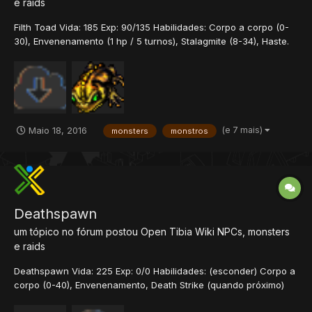
e raids
Filth Toad Vida: 185 Exp: 90/135 Habilidades: Corpo a corpo (0-
30), Envenenamento (1 hp / 5 turnos), Stalagmite (8-34), Haste.
Dano Estimado: 34 hp / turno Neutro Contra: Físico Sagrado
Morte Energia Terra Ice Fogo Download Data/Monster/Frogs/ <?
xml version="1.0" encoding="UTF-...
(e 7 mais)
Maio 18, 2016
monsters
monstros
Deathspawn
um tópico no fórum postou
Open Tibia Wiki
NPCs, monsters
e raids
Deathspawn Vida: 225 Exp: 0/0 Habilidades: (esconder) Corpo a
corpo (0-40), Envenenamento, Death Strike (quando próximo)
(400-700), Energy Strike (quando próximo) (200-450) Dano