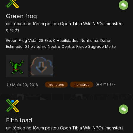
Green frog
um tópico no fórum postou
Open Tibia Wiki
NPCs, monsters
e raids
Green Frog Vida: 25 Exp: 0 Habilidades: Nenhuma. Dano
Estimado: 0 hp / turno Neutro Contra: Físico Sagrado Morte
Energia Terra Ice Fogo História Os frogs aparecem em
diferentes formas, cores e tamanhos. O mais comum, é o verde,
que pode ser achado em quase cada lago ou qu...
(e 4 mais)
Maio 20, 2016
monsters
monstros
Filth toad
um tópico no fórum postou
Open Tibia Wiki
NPCs, monsters