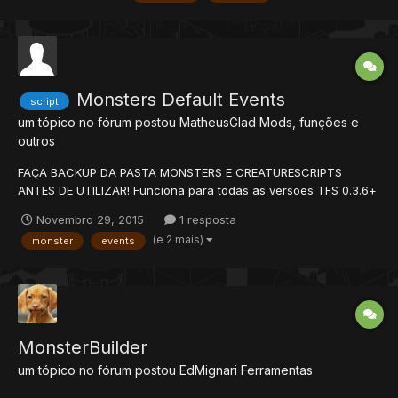
Monsters Default Events
script
um tópico no fórum postou
MatheusGlad
Mods, funções e
outros
FAÇA BACKUP DA PASTA MONSTERS E CREATURESCRIPTS
ANTES DE UTILIZAR! Funciona para todas as versões TFS 0.3.6+
ate TFS 1.2 (Provavelmente funciona para outras tambem mas
Novembro 29, 2015
1 resposta
não me dei o trabalho de testar) Introdução: Bem, como o titulo
(e 2 mais)
monster
events
mesmo diz, o script vai criar e modificar todos os monstro...
MonsterBuilder
um tópico no fórum postou
EdMignari
Ferramentas