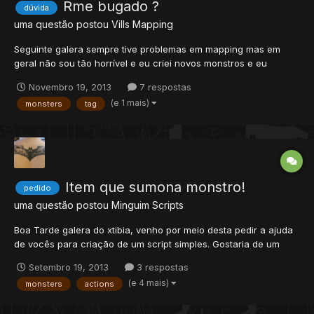
Rme bugado ?
dúvida
uma questão postou
Vills
Mapping
Seguinte galera sempre tive problemas em mapping mas em
geral não sou tão horrível e eu criei novos monstros e eu
adiciono eles normalmente em "import monsters/npc" eu faço a
Novembro 19, 2013
7 respostas
hunt adiciono eles normalmente lá no map eles ficam
(e 1 mais)
monsters
tag
aparecendo e quando vou atualizar e entro no servidor eles
simplesmen...
Item que sumona monstro!
pedido
uma questão postou
Minguim
Scripts
Boa Tarde galera do xtibia, venho por meio desta pedir a ajuda
de vocês para criação de um script simples. Gostaria de um
item que fizesse o seguinte. ao clicar use invocar/sumonar um
Setembro 19, 2013
3 respostas
monstro. Objetivo: O monstro invocado seria chamado de
(e 4 mais)
monsters
actions
Magebomb com pouca vida mais que desse um ata...