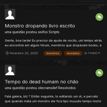
Monstro dropando livro escrito
uma questão postou
sisifos
Scripts
Gente, boa tarde! Eu preciso da ajuda de vocês, um tempo atrás
eu encontrei em algum fórum, monstros que dropavam books, e
nesses books, continham frases escritas, ou dicas para quests.
(e 1 mais)
Fevereiro 20, 2020
monstros
monsters
Eu gostaria de saber como faz, eu já tentei inserir o item, com
uma descrição na frente, más não funcion...
Tempo do dead humam no chão
uma questão postou
olecramxilef
Resolvidos
Fala galera, blz ? Então seguinte, to editando um ot, e percebi
que quando mata um monstro ele fica tipo muuuito tempo morto
sem desaparecer o corpo do chão... Consegui alterar o tempo