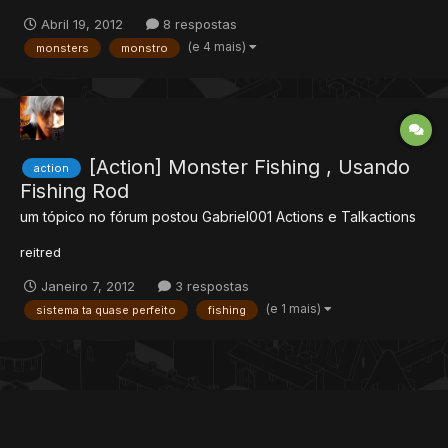
nao,experiencia,vida ,newtype(o corpo do monstro), corpo do
Abril 19, 2012
8 respostas
monstro, atacks, defesas, loot,e alguns elementos que pode
(e 4 mais)
monsters
monstro
colokar. olhe o exemplo abaixo. <?xml version="1.0" encodi...
[Action] Monster Fishing , Usando
action
Fishing Rod
um tópico no fórum postou
Gabriel001
Actions e Talkactions
reitred
Janeiro 7, 2012
3 respostas
(e 1 mais)
sistema ta quase perfeito
fishing