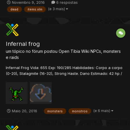
Novembro 9, 2016
6 respostas
que eles ficam aparecendo la no chao, mas nao de todos
(e 3 mais)
dead
items.xlm
somente alguns. Parece que não consigo configurar para t...
Infernal frog
um tópico no fórum postou
Open Tibia Wiki
NPCs, monsters
e raids
Infernal Frog Vida: 655 Exp: 190/285 Habilidades: Corpo a corpo
(0-20), Stalagmite (16-32), Strong Haste. Dano Estimado: 42 hp /
turno Imune Contra: Terra Invisibilidade Neutro Contra: Físico
Sagrado Morte Fogo Energia Gelo Passa por: Veneno Download
Data/Monster/Frogs/ <?xml...
(e 6 mais)
Maio 20, 2016
monsters
monstros