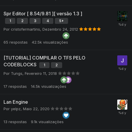
Spr Editor [ 8.54/9.81 ][ versão 1.3 ]
1
2
3
4
5
Por
cristofermartins
,
Dezembro 24, 2012
65
respostas
42.5k
visualizações
[TUTORIAL] COMPILAR O TFS PELO
CODEBLOCKS
1
2
Por
Tungs
,
Fevereiro 11, 2018
17
respostas
14.5k
visualizações
Lan Engine
Por
yelpz
,
Maio 22, 2020
13
respostas
9.1k
visualizações