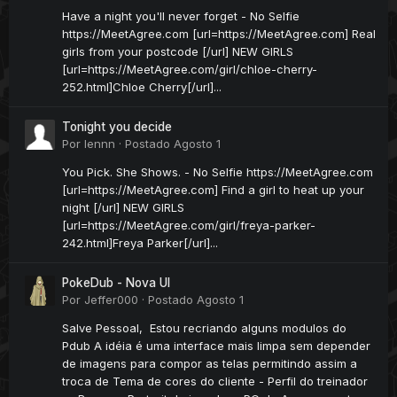
Have a night you'll never forget - No Selfie
https://MeetAgree.com [url=https://MeetAgree.com] Real
girls from your postcode [/url] NEW GIRLS
[url=https://MeetAgree.com/girl/chloe-cherry-
252.html]Chloe Cherry[/url]...
Tonight you decide
Por
lennn
·
Postado
Agosto 1
You Pick. She Shows. - No Selfie https://MeetAgree.com
[url=https://MeetAgree.com] Find a girl to heat up your
night [/url] NEW GIRLS
[url=https://MeetAgree.com/girl/freya-parker-
242.html]Freya Parker[/url]...
PokeDub - Nova UI
Por
Jeffer000
·
Postado
Agosto 1
Salve Pessoal, Estou recriando alguns modulos do
Pdub A idéia é uma interface mais limpa sem depender
de imagens para compor as telas permitindo assim a
troca de Tema de cores do cliente - Perfil do treinador