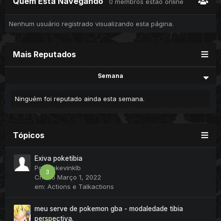
Quem Está Navegando
0 membros estão online
Nenhum usuário registrado visualizando esta página.
Mais Reputados
Semana
Ninguém foi reputado ainda esta semana.
Tópicos
Exiva poketibia
Por
klbkevinklb
3
Criado
Março 1, 2022
em:
Actions e Talkactions
meu serve de pokemon gba - modaledade tibia
perspectiva.