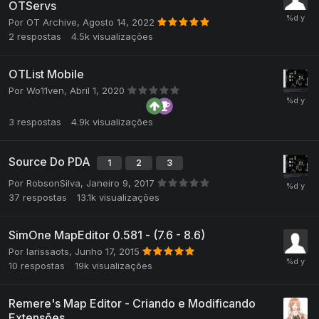
OTServs
Por
OT Archive
,
Agosto 14, 2022
2
respostas
4.5k
visualizações
OTList Mobile
Por
Wo11ven
,
Abril 1, 2020
3
respostas
4.9k
visualizações
Source Do PDA
1
2
3
Por
RobsonSilva
,
Janeiro 9, 2017
37
respostas
13.1k
visualizações
SimOne MapEditor 0.581 - (7.6 - 8.6)
Por
larissaots
,
Junho 17, 2015
10
respostas
19k
visualizações
Remere's Map Editor - Criando e Modificando
Extensões