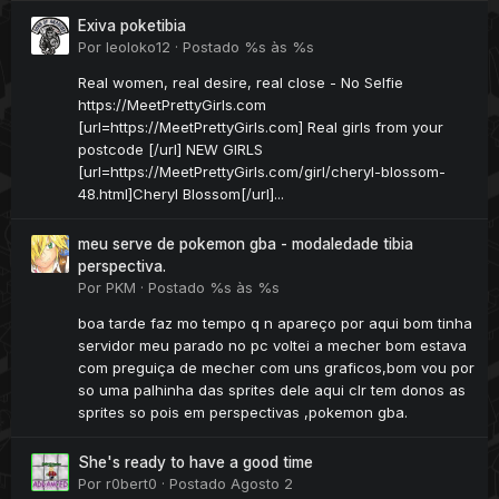
Exiva poketibia
Por
leoloko12
·
Postado
%s às %s
Real women, real desire, real close - No Selfie
https://MeetPrettyGirls.com
[url=https://MeetPrettyGirls.com] Real girls from your
postcode [/url] NEW GIRLS
[url=https://MeetPrettyGirls.com/girl/cheryl-blossom-
48.html]Cheryl Blossom[/url]...
meu serve de pokemon gba - modaledade tibia
perspectiva.
Por
PKM
·
Postado
%s às %s
boa tarde faz mo tempo q n apareço por aqui bom tinha
servidor meu parado no pc voltei a mecher bom estava
com preguiça de mecher com uns graficos,bom vou por
so uma palhinha das sprites dele aqui clr tem donos as
sprites so pois em perspectivas ,pokemon gba.
She's ready to have a good time
Por
r0bert0
·
Postado
Agosto 2