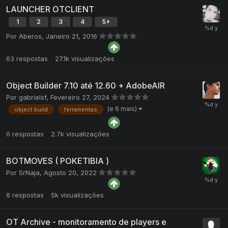
LAUNCHER OTCLIENT
1
2
3
4
5
Por
Aberos
,
Janeiro 21, 2016
63
respostas
27.1k
visualizações
Object Builder 7.10 até 12.60 + AdobeAIR
Por
gabrielsf
,
Fevereiro 27, 2024
(e 6 mais)
object build
ferramentas
0
respostas
2.7k
visualizações
BOTMOVES ( POKETIBIA )
Por
SrNaja
,
Agosto 20, 2022
6
respostas
5k
visualizações
OT Archive - monitoramento de players e