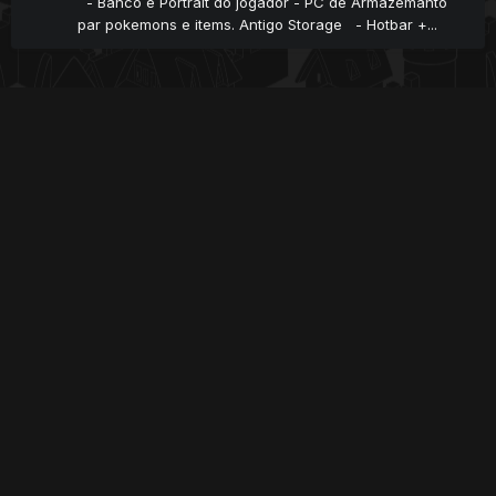
- Banco e Portrait do jogador - PC de Armazemanto
par pokemons e items. Antigo Storage - Hotbar +...