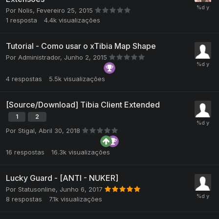
Por
Nolis
,
Fevereiro 25, 2015
1
resposta
4.4k
visualizações
Tutorial - Como usar o xTibia Map Shape
Por
Administrador
,
Junho 2, 2015
4
respostas
5.5k
visualizações
[Source/Download] Tibia Client Extended
1
2
Por
Stigal
,
Abril 30, 2018
16
respostas
16.3k
visualizações
Lucky Guard - [ANTI - NUKER]
Por
Statusonline
,
Junho 6, 2017
8
respostas
7.1k
visualizações