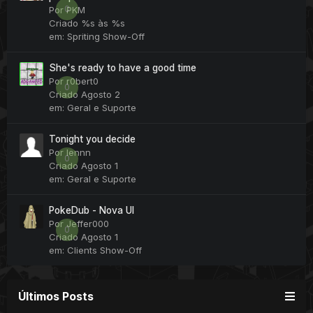
0
Por
PKM
Criado
%s às %s
em:
Spriting Show-Off
She's ready to have a good time
Por
r0bert0
0
Criado
Agosto 2
em:
Geral e Suporte
Tonight you decide
Por
lennn
0
Criado
Agosto 1
em:
Geral e Suporte
PokeDub - Nova UI
Por
Jeffer000
0
Criado
Agosto 1
em:
Clients Show-Off
Últimos Posts