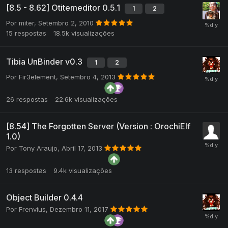
[8.5 - 8.62] Otitemeditor 0.5.1
1
2
Por
miter
,
Setembro 2, 2010
15
respostas
18.5k
visualizações
Tibia UnBinder v0.3
1
2
Por
Fir3element
,
Setembro 4, 2013
26
respostas
22.6k
visualizações
[8.54] The Forgotten Server (Version : OrochiElf
1.0)
Por
Tony Araujo
,
Abril 17, 2013
13
respostas
9.4k
visualizações
Object Builder 0.4.4
Por
Frenvius
,
Dezembro 11, 2017