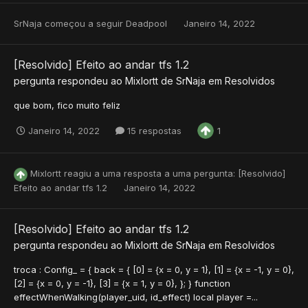
SrNaja
começou a seguir
Deadpool
Janeiro 14, 2022
[Resolvido] Efeito ao andar tfs 1.2
pergunta respondeu ao
Mixlortt
de
SrNaja
em
Resolvidos
que bom, fico muito feliz
Janeiro 14, 2022
15 respostas
1
Mixlortt
reagiu a uma resposta a uma pergunta:
[Resolvido]
Efeito ao andar tfs 1.2
Janeiro 14, 2022
[Resolvido] Efeito ao andar tfs 1.2
pergunta respondeu ao
Mixlortt
de
SrNaja
em
Resolvidos
troca : Config_ = { back = { [0] = {x = 0, y = 1}, [1] = {x = -1, y = 0},
[2] = {x = 0, y = -1}, [3] = {x = 1, y = 0}, }; } function
effectWhenWalking(player_uid, id_effect) local player =...