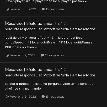
Player(player_uid) if player then local player_position =...
Fevereiro 8, 2022
15 respostas
[Resolvido] Efeito ao andar tfs 1.2
pergunta respondeu ao
Mixlortt
de
SrNaja
em
Resolvidos
local delay = 0.1 local effect = 12 -- id do effect local
bonusSpeed = 1.2 local outfitMale = 1315 local outfitFemale =
1316 local condition =...
Fevereiro 7, 2022
15 respostas
[Resolvido] Efeito ao andar tfs 1.2
pergunta respondeu ao
Mixlortt
de
SrNaja
em
Resolvidos
coloca a função na lib, uma pergunta você tem o script da
bike?, se sim me mande
Fevereiro 5, 2022
15 respostas