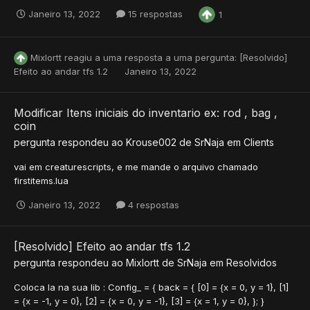
Janeiro 13, 2022
15 respostas
1
Mixlortt
reagiu a uma resposta a uma pergunta:
[Resolvido]
Efeito ao andar tfs 1.2
Janeiro 13, 2022
Modificar Itens iniciais do inventario ex: rod , bag ,
coin
pergunta respondeu ao
Krouse002
de
SrNaja
em
Clients
vai em creaturescripts, e me mande o arquivo chamado
firstitems.lua
Janeiro 13, 2022
4 respostas
[Resolvido] Efeito ao andar tfs 1.2
pergunta respondeu ao
Mixlortt
de
SrNaja
em
Resolvidos
Coloca la na sua lib : Config_ = { back = { [0] = {x = 0, y = 1}, [1]
= {x = -1, y = 0}, [2] = {x = 0, y = -1}, [3] = {x = 1, y = 0}, }; }