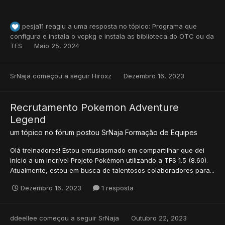
pesja11
reagiu a uma resposta no tópico:
Programa que
configura e instala o vcpkg e instala as biblioteca do OTC ou da
TFS
Maio 25, 2024
SrNaja
começou a seguir
Hiroxz
Dezembro 16, 2023
Recrutamento Pokemon Adventure
Legend
um tópico no fórum postou
SrNaja
Formação de Equipes
Olá treinadores! Estou entusiasmado em compartilhar que dei
início a um incrível Projeto Pokémon utilizando a TFS 1.5 (8.60).
Atualmente, estou em busca de talentosos colaboradores para...
Dezembro 16, 2023
1 resposta
ddeellee
começou a seguir
SrNaja
Outubro 22, 2023