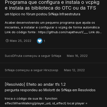
Programa que configura e instala o vcpkg
e instala as biblioteca do OTC ou da TFS
um tópico no fórum postou
SrNaja
Infraestrutura
Acabei desenvolvendo um pequeno programa que ajuda os
iniciantes, a instalar e configurar o vcpkg de forma automática
Link do código fonte : https://github.com/najatheus1/___ Link do...
Maio 25, 2022
1
SucoDFruta
começou a seguir
SrNaja
Maio 16, 2022
SrNaja
começou a seguir
Hirxzsxop
Maio 12, 2022
[Resolvido] Efeito ao andar tfs 1.2
pergunta respondeu ao
Mixlortt
de
SrNaja
em
Resolvidos
troca o código da sua lib : function
effectWhenWalking(player_uid, id_effect) local player =