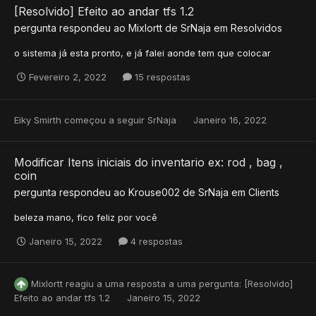
[Resolvido] Efeito ao andar tfs 1.2
pergunta respondeu ao
Mixlortt
de
SrNaja
em
Resolvidos
o sistema já esta pronto, e já falei aonde tem que colocar
Fevereiro 2, 2022
15 respostas
Eiky Smirth
começou a seguir
SrNaja
Janeiro 16, 2022
Modificar Itens iniciais do inventario ex: rod , bag ,
coin
pergunta respondeu ao
Krouse002
de
SrNaja
em
Clients
beleza mano, fico feliz por você
Janeiro 15, 2022
4 respostas
Mixlortt
reagiu a uma resposta a uma pergunta:
[Resolvido]
Efeito ao andar tfs 1.2
Janeiro 15, 2022