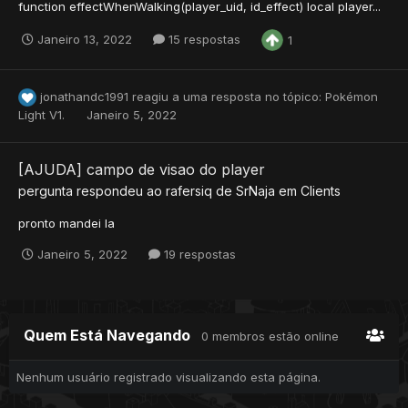
function effectWhenWalking(player_uid, id_effect) local player...
Janeiro 13, 2022
15 respostas
1
jonathandc1991
reagiu a uma resposta no tópico:
Pokémon
Light V1.
Janeiro 5, 2022
[AJUDA] campo de visao do player
pergunta respondeu ao
rafersiq
de
SrNaja
em
Clients
pronto mandei la
Janeiro 5, 2022
19 respostas
Quem Está Navegando
0 membros estão online
Nenhum usuário registrado visualizando esta página.