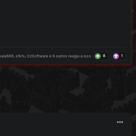
8
1
oala666
,
sfkfs
,
OzSoftware
e
6 outros
reagiu a isso