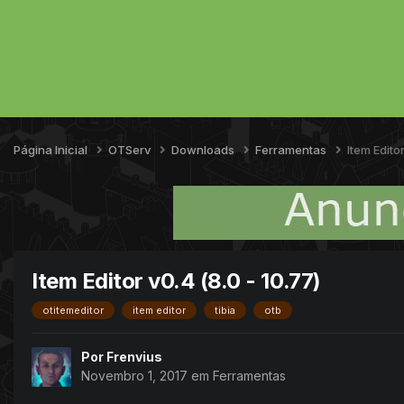
Página Inicial
OTServ
Downloads
Ferramentas
Item Edito
Item Editor v0.4 (8.0 - 10.77)
otitemeditor
item editor
tibia
otb
Por
Frenvius
Novembro 1, 2017
em
Ferramentas