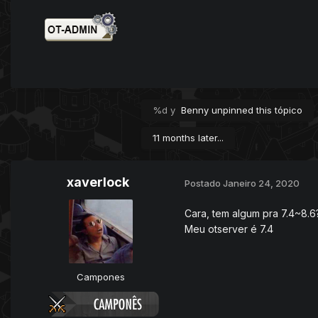
%d y
Benny
unpinned this tópico
11 months later...
xaverlock
Postado
Janeiro 24, 2020
Cara, tem algum pra 7.4~8.6
Meu otserver é 7.4
Campones