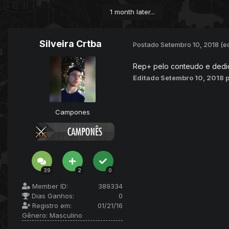
1 month later...
Silveira Crtba
Postado
Setembro 10, 2018
(e
Rep+ pelo conteudo e ded
Editado
Setembro 10, 2018
Campones
39
2
0
Member ID:
389334
Dias Ganhos:
0
Registro em:
01/21/16
Gênero:
Masculino