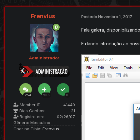
Frenvius
Postado
Novembro 1, 2017
Fala galera, disponibilizando
E dando introdução ao nosso
Administrador
254
205
0
Member ID:
41440
Dias Ganhos:
21
Registro em:
02/26/07
Gênero:
Masculino
Char no Tibia:
Frenvius