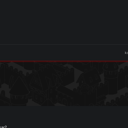
k
sar?