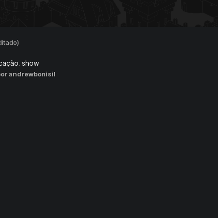
ditado)
icação. show
por andrewbonisil