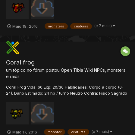
tamanhos. O mais comum, é o...
(e 7 mais)
Maio 18, 2016
monsters
criaturas
Coral frog
um tópico no fórum postou
Open Tibia Wiki
NPCs, monsters
e raids
Coral Frog Vida: 60 Exp: 20/30 Habilidades: Corpo a corpo (0-
24). Dano Estimado: 24 hp / turno Neutro Contra: Físico Sagrado
Morte Energia Terra Fraco Contra: Fogo História Os sapos
aparecem em diferentes formas, cores e tamanhos. O mais
comum, é o verde, que pode ser en...
(e 7 mais)
Maio 17, 2016
monster
criaturas