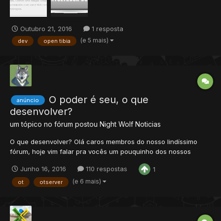
de cada ediçã...
Outubro 21, 2016
1 resposta
(e 5 mais)
dev
open tibia
O poder é seu, o que
anúncio
desenvolver?
um tópico no fórum postou
Night Wolf
Noticias
O que desenvolver? Olá caros membros do nosso lindíssimo
fórum, hoje vim falar pra vocês um pouquinho dos nossos
projetos... Nós da equipe do xtibia iremos começar a
Junho 16, 2016
110 respostas
1
desenvolver um servidor em parceria com a comunidade, vocês
dirão o tema e nós iremos correr atrás de desenvolver todo o
(e 6 mais)
ot
otserver
resto...