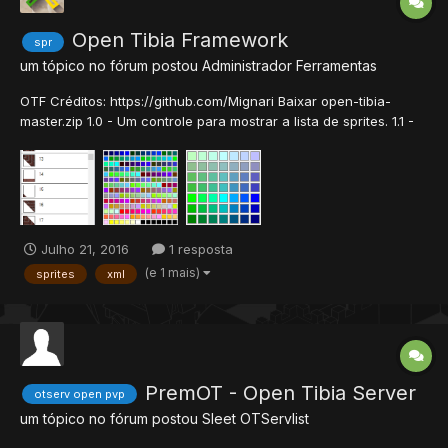
Open Tibia Framework
spr
um tópico no fórum postou
Administrador
Ferramentas
OTF Créditos: https://github.com/Mignari Baixar open-tibia-
master.zip 1.0 - Um controle para mostrar a lista de sprites. 1.1 -
Um controle que mostra minimap e cores de l...
Julho 21, 2016
1 resposta
(e 1 mais)
sprites
xml
PremOT - Open Tibia Server
otserv open pvp
um tópico no fórum postou
Sleet
OTServlist