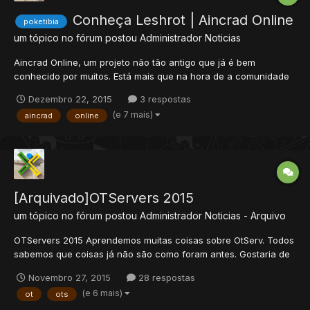
Conheça Leshrot | Aincrad Online
poketibia
um tópico no fórum postou
Administrador
Noticias
Aincrad Online, um projeto não tão antigo que já é bem
conhecido por muitos. Está mais que na hora de a comunidade
começar a notar projetos grandes como este. E qual a melhor
Dezembro 22, 2015
3 respostas
forma de se fazer isto, se não uma entrevista com um dos
(e 7 mais)
aincrad
online
donos do projeto? Gostaria de apresentar a vocês, a estrela da
nossa...
[Arquivado]OTServers 2015
um tópico no fórum postou
Administrador
Noticias - Arquivo
OTServers 2015 Aprendemos muitas coisas sobre OtServ. Todos
sabemos que coisas já não são como foram antes. Gostaria de
renovar essa discussão e saber a opinião de cada um de vocês
Novembro 27, 2015
28 respostas
sobre o rumo atual dos servidores de otserv. Nada específico,
(e 6 mais)
ot
ots
deixo o tema aberto para debate.