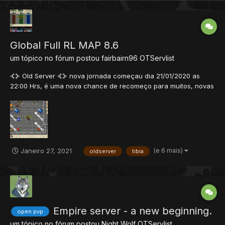
Global Full RL MAP 8.6
um tópico no fórum postou
fairbairn96
OTServlist
⦓⦔ Old Server ⦓⦔ nova jornada começau dia 21/01/2020 as
22:00 Hrs, é uma nova chance de recomeço para muitos, novas
conquistas, novas histórias, outros lideres e novos destaques. -
Nosso projeto passou por diversos reparos e ajustes nos ultimos
dias, visando o melhor para vocês. - Possui...
(e 6 mais)
Janeiro 27, 2021
oldserver
tibia
Empire server - a new beginning.
open pvp
um tópico no fórum postou
Night Wolf
OTServlist