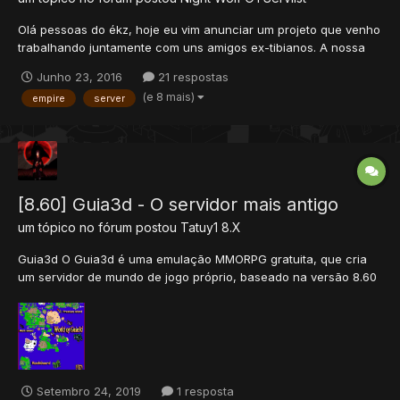
Olá pessoas do ékz, hoje eu vim anunciar um projeto que venho
trabalhando juntamente com uns amigos ex-tibianos. A nossa
motivação principal foi que a comunidade é extremamente
Junho 23, 2016
21 respostas
distante dos servidores bons brasileiros e eu como coordenador
(e 8 mais)
empire
server
de desenvolvimento decidi tomar uma atitude pra tentar mudar...
[8.60] Guia3d - O servidor mais antigo
um tópico no fórum postou
Tatuy1
8.X
Guia3d O Guia3d é uma emulação MMORPG gratuita, que cria
um servidor de mundo de jogo próprio, baseado na versão 8.60
do Tibia da CIPSoft. É uma bifurcação do projeto OpenTibia
Server. Getting Started Calculadora de bandeiras Flags HERE.
otserv(schema-mysql).sql conta padrã...
Setembro 24, 2019
1 resposta