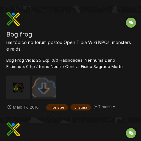
Bog frog
um tópico no fórum postou
Open Tibia Wiki
NPCs, monsters
e raids
Bog Frog Vida: 25 Exp: 0/0 Habilidades: Nenhuma Dano
Estimado: 0 hp / turno Neutro Contra: Físico Sagrado Morte
Energia Terra Fogo Gelo História Os Bog Frogs surgiram com a
ascensão do templo de Bog em Shadowthorn. Anteriormente,
animais normais, essas pequenas criaturas f...
(e 7 mais)
Maio 17, 2016
monster
criatura