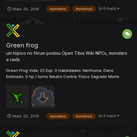
(e 6 mais)
Maio 20, 2016
monsters
monstros
Green frog
um tópico no fórum postou
Open Tibia Wiki
NPCs, monsters
e raids
Green Frog Vida: 25 Exp: 0 Habilidades: Nenhuma. Dano
Estimado: 0 hp / turno Neutro Contra: Físico Sagrado Morte
Energia Terra Ice Fogo História Os frogs aparecem em
diferentes formas, cores e tamanhos. O mais comum, é o verde,
que pode ser achado em quase cada lago ou qu...
(e 4 mais)
Maio 20, 2016
monsters
monstros