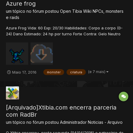
Azure frog
um tópico no fórum postou
Open Tibia Wiki
NPCs, monsters
e raids
Azure Frog Vida: 60 Exp: 20/30 Habilidades: Corpo a corpo (0-
24) Dano Estimado: 24 hp por turno Forte Contra: Gelo Neutro
Contra: Físico Sagrado Morte Energia Terra Fraco Contra: Fogo
História Os sapos aparecem em diferentes formas, cores e
tamanhos. O mais comum, é o v...
(e 7 mais)
Maio 17, 2016
monster
criatura
[Arquivado]Xtibia.com encerra parceria
com RadBr
um tópico no fórum postou
Administrador
Noticias - Arquivo
O Xtibia encerrou, nesta segunda (04/04/2016) o patrocínio do