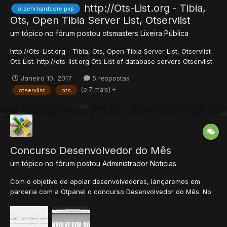
http://Ots-List.org - Tibia,
otserv hardcore pvp
Ots, Open Tibia Server List, Otservlist
um tópico no fórum postou
otsmasters
Lixeira Pública
http://Ots-List.org - Tibia, Ots, Open Tibia Server List, Otservlist
Ots List. http://ots-list.org Ots List of database servers Otservlist
Open Tibia with around the world. The list was created to
Janeiro 10, 2017
5 respostas
facilitate the owners Ots advertising, and thus acquiring players.
(e 7 mais)
otservlist
ots
Adding server is completely fr...
Concurso Desenvolvedor do Mês
um tópico no fórum postou
Administrador
Noticias
Com o objetivo de apoiar desenvolvedores, lançaremos em
parceria com a Otpanel o concurso Desenvolvedor do Mês. No
mês de Outubro entregaremos uma versão base e os
interessados deverão aprimorar esta versão dentro do prazo,
com base em critérios pré-estipulados. Todo mês, o vencedor