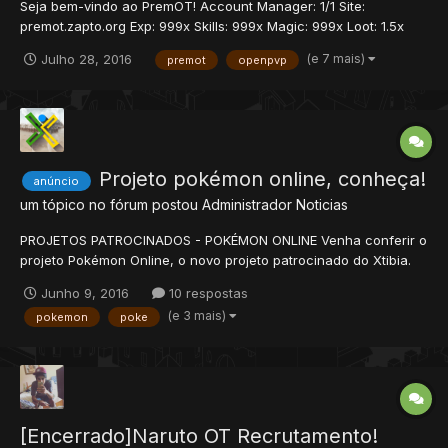
Seja bem-vindo ao PremOT! Account Manager: 1/1 Site:
premot.zapto.org Exp: 999x Skills: 999x Magic: 999x Loot: 1.5x
Spawn rate: 1x Eventos: -Dota -Woe -Zombie Event -Arena
(e 7 mais)
Julho 28, 2016
premot
openpvp
Updates semanais.
Projeto pokémon online, conheça!
anúncio
um tópico no fórum postou
Administrador
Noticias
PROJETOS PATROCINADOS - POKÉMON ONLINE Venha conferir o
projeto Pokémon Online, o novo projeto patrocinado do Xtibia.
Gerenciado pelo membro @Tony Araujo, este projeto promete
Junho 9, 2016
10 respostas
trazer inovações ao munto poketibia. O servidor terá sua
(e 3 mais)
pokemon
poke
experiência baseada no antigo SvkE, porém, será por estágios,...
[Encerrado]Naruto OT Recrutamento!