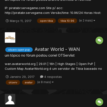
IP: piratabr.servegame.com Site p/ acc:
http://piratabr.servegame.com Versão/time: 10.96/24 Horas Host:
USA - New York Mapa: Evolution Master (Full RPG Tibia Game)
(e 2 mais)
Março 11, 2017
open tibia
tibia 10.96
Inicio do Servidor: 08/02/2016 (antiga versão 8.6) RESET:
15/03/2016 (Servidor foi atualizado para nova versão 10.96) Exp...
Avatar World - WAN
otserv open pvp
um tópico no fórum postou
coriel
OTServlist
wan.avatarworld.org | 29.01 | 16h | High Stages | Open PvP |
Custom Map AvatarWorld.org é um servidor de Tibia baseado no
anime Avatar. Contamos hoje com dois servidores online, são
Janeiro 29, 2017
4 respostas
eles: Vaatu e Raava. Hoje iremos estrear o nosso terceiro mundo
(e 8 mais)
otserv
avatar
Wan, que, diferente dos outros dois, será...