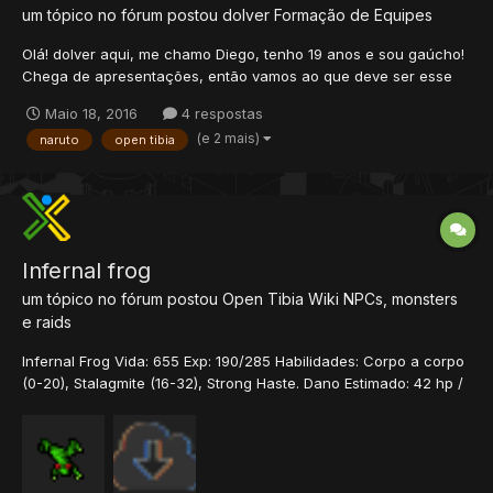
um tópico no fórum postou
dolver
Formação de Equipes
Olá! dolver aqui, me chamo Diego, tenho 19 anos e sou gaúcho!
Chega de apresentações, então vamos ao que deve ser esse
projeto. Eu procuro pessoal com tempo disponível e que estejam
Maio 18, 2016
4 respostas
dispostos a entrar de cabeça nesse projeto! O que é o projeto
(e 2 mais)
naruto
open tibia
Naruto OT? Eu joguei a muitos anos atrás o...
Infernal frog
um tópico no fórum postou
Open Tibia Wiki
NPCs, monsters
e raids
Infernal Frog Vida: 655 Exp: 190/285 Habilidades: Corpo a corpo
(0-20), Stalagmite (16-32), Strong Haste. Dano Estimado: 42 hp /
turno Imune Contra: Terra Invisibilidade Neutro Contra: Físico
Sagrado Morte Fogo Energia Gelo Passa por: Veneno Download
Data/Monster/Frogs/ <?xml...