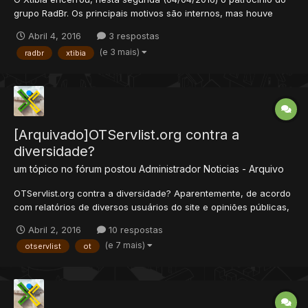
grupo RadBr. Os principais motivos são internos, mas houve
também falta de comprometimento por parte do projeto. Este
Abril 4, 2016
3 respostas
acontecimento é seguido por uma mudança no patrocínio da
(e 3 mais)
radbr
xtibia
comunidade, que será postada na segunda etapa da
atualizaçã...
[Arquivado]OTServlist.org contra a
diversidade?
um tópico no fórum postou
Administrador
Noticias - Arquivo
OTServlist.org contra a diversidade? Aparentemente, de acordo
com relatórios de diversos usuários do site e opiniões públicas,
sabe-se que a OTServlist.org tem repudiado servidores
Abril 2, 2016
10 respostas
derivados nos últimos períodos. Vários servidores, conhecidos
(e 7 mais)
otservlist
ot
pela categoria "Custom" estão sendo banidos da lista....