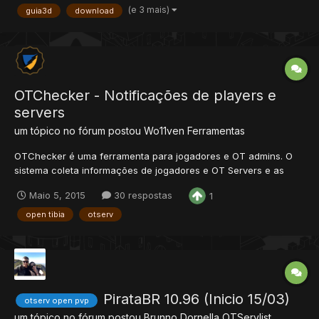
(e 3 mais)
guia3d
download
OTChecker - Notificações de players e
servers
um tópico no fórum postou
Wo11ven
Ferramentas
OTChecker é uma ferramenta para jogadores e OT admins. O
sistema coleta informações de jogadores e OT Servers e as
utiliza para enviar notificações. Para jogadores: Encontre os
Maio 5, 2015
30 respostas
1
melhores servidores e veja informações legais sobre eles. Você
pode receber notificações quando um jogador for...
open tibia
otserv
PirataBR 10.96 (Inicio 15/03)
otserv open pvp
um tópico no fórum postou
Brunno Dornella
OTServlist