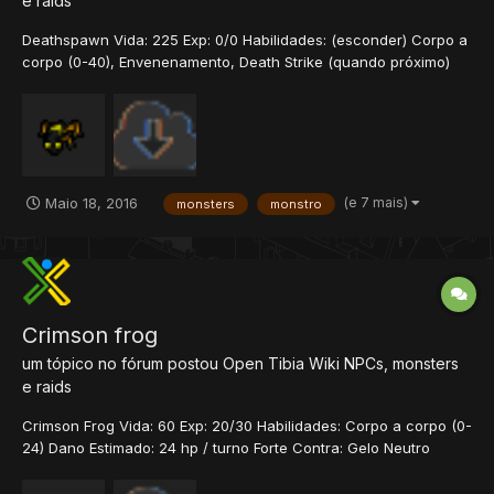
e raids
Deathspawn Vida: 225 Exp: 0/0 Habilidades: (esconder) Corpo a
corpo (0-40), Envenenamento, Death Strike (quando próximo)
(400-700), Energy Strike (quando próximo) (200-450) Dano
Estimado: 1000+ hp / turno Imune Contra: Morte Terra Forte
Contra: Fogo Energia Gelo Neutro Contra: Físic...
(e 7 mais)
Maio 18, 2016
monsters
monstro
Crimson frog
um tópico no fórum postou
Open Tibia Wiki
NPCs, monsters
e raids
Crimson Frog Vida: 60 Exp: 20/30 Habilidades: Corpo a corpo (0-
24) Dano Estimado: 24 hp / turno Forte Contra: Gelo Neutro
Contra: Físico Sagrado Morte Energia Terra Fraco Contra: Fogo
História Os sapos aparecem em diferentes formas, cores e