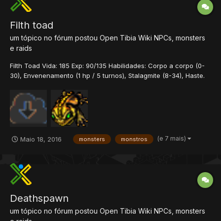
Filth toad
um tópico no fórum postou
Open Tibia Wiki
NPCs, monsters
e raids
Filth Toad Vida: 185 Exp: 90/135 Habilidades: Corpo a corpo (0-
30), Envenenamento (1 hp / 5 turnos), Stalagmite (8-34), Haste.
Dano Estimado: 34 hp / turno Neutro Contra: Físico Sagrado
Morte Energia Terra Ice Fogo Download Data/Monster/Frogs/ <?
xml version="1.0" encoding="UTF-...
(e 7 mais)
Maio 18, 2016
monsters
monstros
Deathspawn
um tópico no fórum postou
Open Tibia Wiki
NPCs, monsters