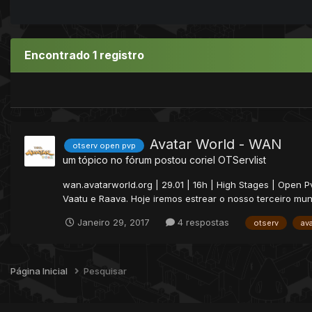
Encontrado 1 registro
Avatar World - WAN
otserv open pvp
um tópico no fórum postou
coriel
OTServlist
wan.avatarworld.org | 29.01 | 16h | High Stages | Open 
Vaatu e Raava. Hoje iremos estrear o nosso terceiro mund
Janeiro 29, 2017
4 respostas
otserv
ava
Página Inicial
Pesquisar