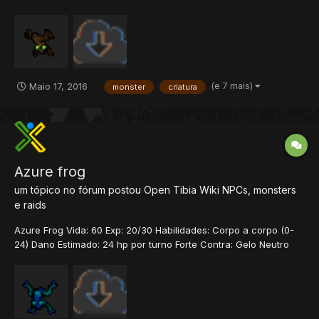
Energia Terra Fogo Gelo História Os Bog Frogs surgiram com a
ascensão do templo de Bog em Shadowthorn. Anteriormente,
animais normais, essas pequenas criaturas f...
(e 7 mais)
Maio 17, 2016
monster
criatura
Azure frog
um tópico no fórum postou
Open Tibia Wiki
NPCs, monsters
e raids
Azure Frog Vida: 60 Exp: 20/30 Habilidades: Corpo a corpo (0-
24) Dano Estimado: 24 hp por turno Forte Contra: Gelo Neutro
Contra: Físico Sagrado Morte Energia Terra Fraco Contra: Fogo
História Os sapos aparecem em diferentes formas, cores e
tamanhos. O mais comum, é o v...