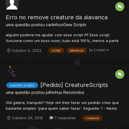
Erro no remove creature da alavanca
uma questão postou
carlinhoo0ww
Scripts
alguém poderia me ajudar com esse script PF Esse script
funciona como um boss room, tudo está 100%, menos a parte
do remover a criatura que ao puxar a alavanca novamente ele
(e 2 mais)
Outubro 5, 2022
script
alavanca
cria uma nova e nao remove a que está na sala
[Pedido] CreatureScripts
suporte scripts
uma questão postou
julhinhuu
Resolvidos
Olá galera, tranquilo? Hoje vim lhes fazer um pedido creio que
bastante simples 'para quem saber fazer'. Seguinte: 1 - Neste
creature, gostaria que aumentasse 1 premium point para cada
Outubro 26, 2016
7 respostas
creature
jogador que tenha 4 horas online em jogo. 2 - Após a premiação
do premium point as horas zerassem n...