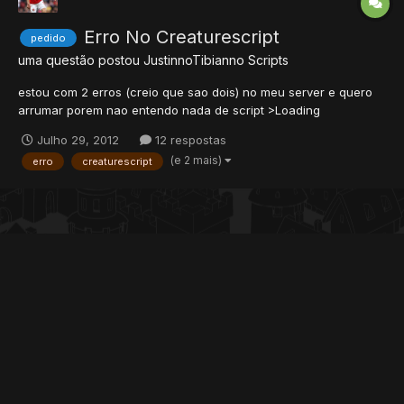
Erro No Creaturescript
pedido
uma questão postou
JustinnoTibianno
Scripts
estou com 2 erros (creio que sao dois) no meu server e quero
arrumar porem nao entendo nada de script >Loading
creaturescripts... [Error - CreatureEvent::configureEvent] No valid
Julho 29, 2012
12 respostas
type for creature event: joinchannel. [Warning -
(e 2 mais)
erro
creaturescript
BaseEvents::loadFromXml] Cannot configure an event [Error -
Creat...