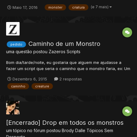
(e 7 mais)
Maio 17, 2016
monster
criatura
Caminho de um Monstro
pedido
uma questão postou
Zazeros
Scripts
Bom dia/tarde/noite, eu gostaria que alguem me ajudasse a
fazer um script que seria o caminho que o monstro faria, ex: Um
guarda fica rondando o castelo, passando pela entrada,
Dezembro 6, 2015
2 respostas
chegando até certo x, y e voltando depois, se ver um player, ele
caminho
creature
para de andar e vai atacar ele, não sei se é dificil ou f...
[Encerrado] Drop em todos os monstros
um tópico no fórum postou
Brody Dalle
Tópicos Sem
Resposta