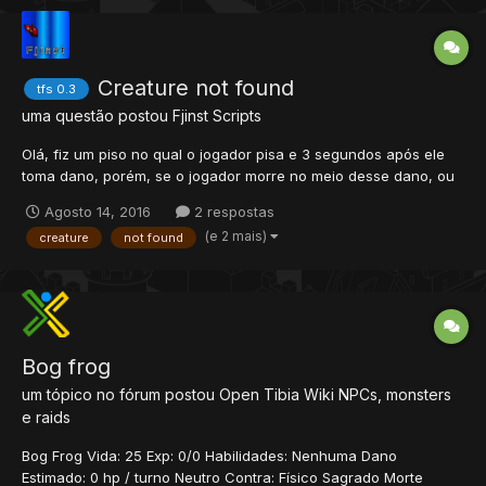
Creature not found
tfs 0.3
uma questão postou
Fjinst
Scripts
Olá, fiz um piso no qual o jogador pisa e 3 segundos após ele
toma dano, porém, se o jogador morre no meio desse dano, ou
até mesmo desloga antes de tomar o dano, da erro no console,
Agosto 14, 2016
2 respostas
alguém sabe me ajudar a solucionar esse error? Segue abaixo o
(e 2 mais)
creature
not found
script function onStepIn(cid, item, pos)...
Bog frog
um tópico no fórum postou
Open Tibia Wiki
NPCs, monsters
e raids
Bog Frog Vida: 25 Exp: 0/0 Habilidades: Nenhuma Dano
Estimado: 0 hp / turno Neutro Contra: Físico Sagrado Morte