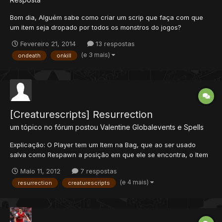
Bom dia, Alguém sabe como criar um scrip que faça com que
um item seja dropado por todos os monstros do jogos?
Fevereiro 21, 2014
13 respostas
(e 3 mais)
ondeath
onkill
[Creaturescripts] Resurrection
um tópico no fórum postou
Valentine
Globalevents e Spells
Explicação: O Player tem um Item na Bag, que ao ser usado
salva como Respawn a posição em que ele se encontra, o Item
desaparece. Agora, o Player tem outro Item diferente na Bag,
Maio 11, 2012
7 respostas
este não pode ser usado. Quando o Player morrer, será
(e 4 mais)
resurrection
creaturescripts
imediatamente teleportado para a posição de Respawn. Caso o
P...