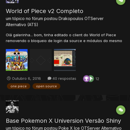
World of Piece v2 Completo
um tópico no fórum postou
Drakopoulos
OTServer
Alternativo (ATS)
Olá galerinha... bom, tinha editado o client do World of Piece
removendo o bloqueio de login da source e módulos do mesmo
só que o servidor estava utilizando uma distro antiga compilada,
então compilei a atual refazendo tudo novamente e algumas
outras coisas na source do servidor que impedia a...
Outubro 6, 2016
40 respostas
12
one piece
open source
Base Pokemon X Universion Versão Shiny
um tópico no fórum postou
Poke X Ice
OTServer Alternativo