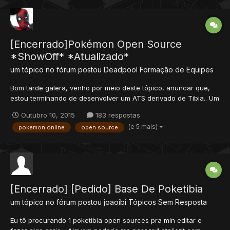
[Encerrado]Pokémon Open Source
*ShowOff* *Atualizado*
um tópico no fórum postou
Deadpool
Formação de Equipes
Bom tarde galera, venho por meio deste tópico, anuncar que,
estou terminando de desenvolver um ATS derivado de Tibia.. Um
pokémon server.. Bom, vou postar ShowOff, apenas dos
Outubro 10, 2015
183 respostas
sistemas no qual tem no servidor.. Irei resolvendo os Bugs, e
(e 5 mais)
pokemon online
open source
então, quando achar que está bom, liberarei o Download do
servi...
[Encerrado] [Pedido] Base De Poketibia
um tópico no fórum postou
joaoibi
Tópicos Sem Resposta
Eu tô procurando 1 poketibia open sources pra min editar e