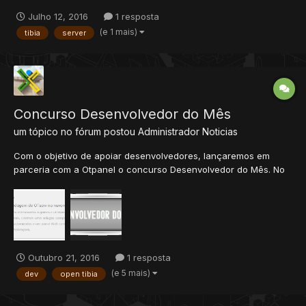
https://github.com/tarantonio/avesta Protocolos: 7.4, 7.6 & 7.7
Julho 12, 2016
1 resposta
Protocolo original é 7.4 For 7.6 compile with definition
(e 1 mais)
tibia
server
PROTOCOL_76 For 7.7 compile with definition PROTOCOL_77
Revnetsys...
Concurso Desenvolvedor do Mês
um tópico no fórum postou
Administrador
Noticias
Com o objetivo de apoiar desenvolvedores, lançaremos em
parceria com a Otpanel o concurso Desenvolvedor do Mês. No
mês de Outubro entregaremos uma versão base e os
interessados deverão aprimorar esta versão dentro do prazo,
com base em critérios pré-estipulados. Todo mês, o vencedor
de cada ediçã...
Outubro 21, 2016
1 resposta
(e 5 mais)
dev
open tibia