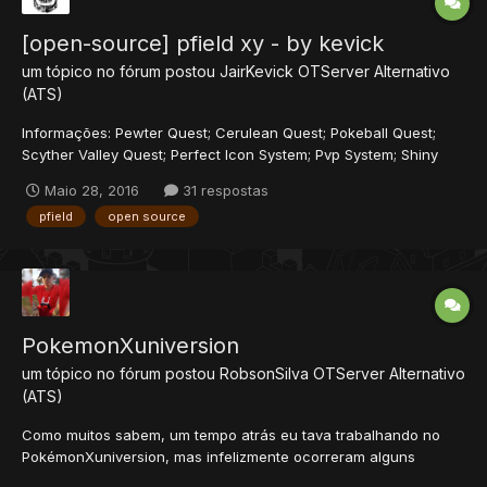
[open-source] pfield xy - by kevick
um tópico no fórum postou
JairKevick
OTServer Alternativo
(ATS)
Informações: Pewter Quest; Cerulean Quest; Pokeball Quest;
Scyther Valley Quest; Perfect Icon System; Pvp System; Shiny
Balls; Boat System; Food System; Alguns Passive; Spray Level Up
Maio 28, 2016
31 respostas
System; Novas Sprites; Block Respaw System; TV SYSTEM;...
pfield
open source
PokemonXuniversion
um tópico no fórum postou
RobsonSilva
OTServer Alternativo
(ATS)
Como muitos sabem, um tempo atrás eu tava trabalhando no
PokémonXuniversion, mas infelizmente ocorreram alguns
problemas que impediram que eu seguisse com o projeto,