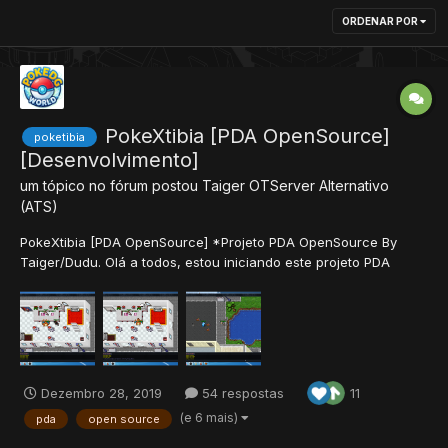
ORDENAR POR
PokeXtibia [PDA OpenSource]
poketibia
[Desenvolvimento]
um tópico no fórum postou
Taiger
OTServer Alternativo
(ATS)
PokeXtibia [PDA OpenSource] *Projeto PDA OpenSource By
Taiger/Dudu. Olá a todos, estou iniciando este projeto PDA
OpenSource[PDA 1.9 sem level] devido a facilidade ou o
costume de se mexer na base PDA, estou disponibilizando as
sources do server e cliente de um projeto...
Dezembro 28, 2019
54 respostas
11
(e 6 mais)
pda
open source