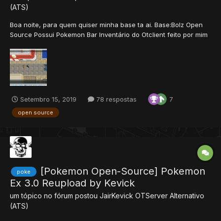
(ATS)
Boa noite, para quem quiser minha base ta ai. Base:Bolz Open
Source Possui Pokemon Bar Inventário do Otclient feito por mim
Source:com Tela Extendida Cliente possui botão para diminuir
ou aumentar tela Adaptados Alguns opcodes. /b com
mensagem diferen...
Setembro 15, 2019
78 respostas
7
open source
[Pokemon Open-Source] Pokemon
poke
Ex 3.0 Reupload by Kevick
um tópico no fórum postou
JairKevick
OTServer Alternativo
(ATS)