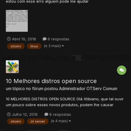
estou com esse erro alguem pode me ajudar
Abril 19, 2018
6 respostas
(e 3 mais)
otserv
linux
10 Melhores distros open source
um tópico no fórum postou
Administrador
OTServ Comum
10 MELHORES DISTROS OPEN SOURCE Olá Xtibiano, que tal ouvir
um pouco sobre esses novos produtos, podem lhe causar
interesse de certa forma. - Os bons servidores de Open Tibia
Julho 12, 2016
6 respostas
Server estão se tornando escassos, por isso eu e o nosso
(e 4 mais)
otserv
ot server
amigo @Danihcv identificamos as distros mais comentadas e
baix...