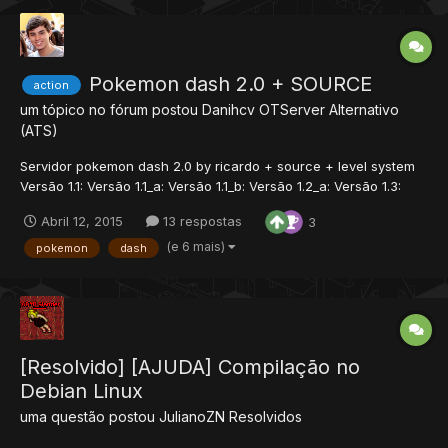
Pokemon dash 2.0 + SOURCE
action
um tópico no fórum postou
Danihcv
OTServer Alternativo
(ATS)
Servidor pokemon dash 2.0 by ricardo + source + level system
Versão 1.1: Versão 1.1_a: Versão 1.1_b: Versão 1.2_a: Versão 1.3:
Versão 1.3_a: Versão 1.3_b: Versão 1.4: Versão 1.4_a: Versão 1.4_b:
Abril 12, 2015
13 respostas
3
Versão 1.4_c:...
(e 6 mais)
pokemon
dash
[Resolvido] [AJUDA] Compilação no
Debian Linux
uma questão postou
JulianoZN
Resolvidos