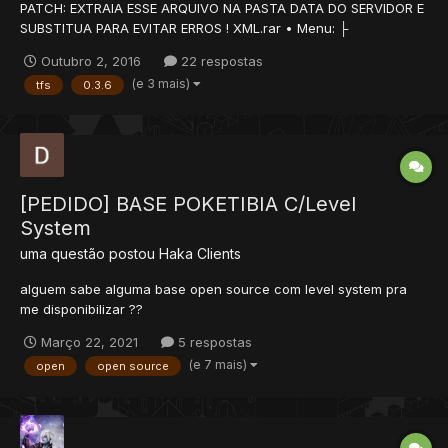
PATCH: EXTRAIA ESSE ARQUIVO NA PASTA DATA DO SERVIDOR E
SUBSTITUA PARA EVITAR ERROS ! XML.rar • Menu: ├
Informações; ├ Edições; ├ Erros; ├ Prints; ├ Mapa ├ Download; ├
Outubro 2, 2016
22 respostas
Atualização; ├ Utilitários; └ Créditos....
(e 3 mais)
tfs
0.3.6
[PEDIDO] BASE POKETIBIA C/Level
System
uma questão postou
Haka
Clients
alguem sabe alguma base open source com level system pra
me disponibilizar ??
Março 22, 2021
5 respostas
(e 7 mais)
open
open source