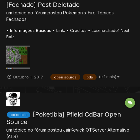
[Fechado] Post Deletado
um tópico no fórum postou
Pokemon x Fire
Tópicos
Fechados
• Informações Basicas • Link: • Créditos • Luizmachado1 Next
Bolz
(e 1 mais)
Outubro 1, 2017
open source
pda
[Poketibia] Pfield CdBar Open
poketibia
Source
um tópico no fórum postou
JairKevick
OTServer Alternativo
(ATS)