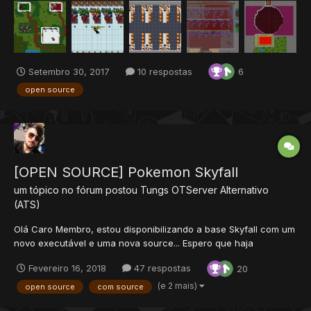
cansei de pedi ajuda alguns amigos pra da uma força e venho
trazer pra vocês meu projeto PxU e parando com Otserv, dessa
vez para semp...
Setembro 30, 2017
10 respostas
6
open source
[OPEN SOURCE] Pokemon Skyfall
um tópico no fórum postou
Tungs
OTServer Alternativo
(ATS)
Olá Caro Membro, estou disponibilizando a base Skyfall com um
novo executável e uma nova source... Espero que haja
colaboração da comunidade com essa base ^_^ - Sistema de
Fevereiro 16, 2018
47 respostas
20
Travel por barco e trem - Sistema de TM - Pokémons até a 4°
geração - Remoção de varios bugs...
(e 2 mais)
open source
com source