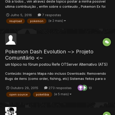
Olá a todos , vim atravez deste topico postar a minha possivel
ultima contribuição , enfim sobre o conteudo , Pokemon Ex foi
feita em cima do Pokemon Dash , entao sim ela é meio antiga ,
Julho 5, 2016
7 respostas
porem contem coisas que ninguem ainda tinha liberado , uma
(e 2 mais)
reupload
pokemon
dessas coisas é o Nick system , claro ainda falta algu...
Pokemon Dash Evolution ~> Projeto
Comunitário <~
um tópico no fórum postou
Refe
OTServer Alternativo (ATS)
Conteúdo: Imagens Mapa não incluso Downloads: Removendo
Bugs de itens (como order, fishing, etc) Sistemas feitos para o
PDE: Tutoriais feitos para o PDE: Bugs...
Outubro 29, 2015
273 respostas
10
(e 5 mais)
open source
poketibia