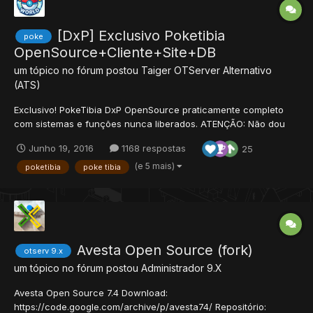
[DxP] Exclusivo Poketibia
poke
OpenSource+Cliente+Site+DB
um tópico no fórum postou
Taiger
OTServer Alternativo
(ATS)
Exclusivo! PokeTibia DxP OpenSource praticamente completo
com sistemas e funções nunca liberados. ATENÇÃO: Não dou
suporte, apenas estou disponibilizando o server para quem
Junho 19, 2016
1168 respostas
25
quiser continua-lo ou pegar os sistemas. Se alguns grandes
aqui do xtibia quiserem ajudar nos bugs fiquem a vontade,
(e 5 mais)
poketibia
poke tibia
pois...
Avesta Open Source (fork)
otserv 9.x
um tópico no fórum postou
Administrador
9.X
Avesta Open Source 7.4 Download:
https://code.google.com/archive/p/avesta74/ Repositório: