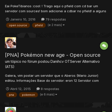
Eai PokeTibianos :cool: ! Trago aqui o pfield com cd bar um
servidor com sources! bom adicionei a cdbar no pfield! a alguns
sistemas nada mais! Systems do PFIELD! Bike System: 100%
Janeiro 10, 2016
79 respostas
Caught System: 100% Evolution System: 100% Go-Back System:
(e 2 mais)
open source
pfield
100% Gerações 1: 100% Gerações 2: 100% Limite...
[PNA] Pokémon new age - Open source
um tópico no fórum postou
Danihcv
OTServer Alternativo
(ATS)
Galera, vim postar um servidor que o Aberos (Mario Junior)
editou. Informações Base do servidor: eron 12 Servidor com
sistema de contagem de Pokeball's usadas para capturar
Abril 12, 2015
8 respostas
pokemons Pokedex diferente, própia do servidor Servidor
(e 6 mais)
pna
pokemon
contém 1° geração com seus respectivos shiny's Loot's
modificados,...