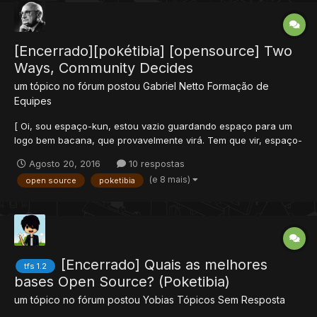
[Encerrado][pokétibia] [opensource] Two
Ways, Community Decides
um tópico no fórum postou
Gabriel Netto
Formação de
Equipes
[ Oi, sou espaço-kun, estou vazio guardando espaço para um
logo bem bacana, que provavelmente virá. Tem que vir, espaço-
kun odeia ficar vazio ] Sobre: Em todos meus anos na
Agosto 20, 2016
10 respostas
comunidade OpenTibia brasileira, cerca de três ou quatro, eu
(e 8 mais)
open source
poketibia
sempre quis contribuir de maneira gratificante com...
[Encerrado] Quais as melhores
tfs 1.2
bases Open Source? (Poketibia)
um tópico no fórum postou
Yobias
Tópicos Sem Resposta