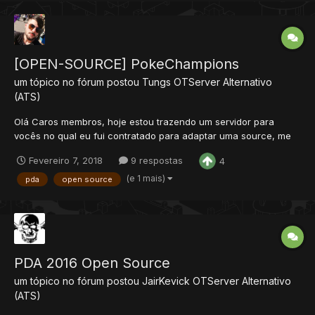
[OPEN-SOURCE] PokeChampions
um tópico no fórum postou
Tungs
OTServer Alternativo
(ATS)
Olá Caros membros, hoje estou trazendo um servidor para
vocês no qual eu fui contratado para adaptar uma source, me
"calotaram" e eu achei justo postar a base adaptada.
Fevereiro 7, 2018
9 respostas
4
Desfrutem...
(e 1 mais)
pda
open source
PDA 2016 Open Source
um tópico no fórum postou
JairKevick
OTServer Alternativo
(ATS)