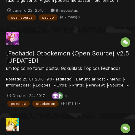
fazer algo serio... Alguem poderia me passar 1 otclient com
sources? Queria Otclient pq n gosto mt de old.
Janeiro 22, 2016
8 respostas
(e 2 mais)
open source
pedido
[Fechado] Otpokemon {Open Source} v2.5
[UPDATED]
um tópico no fórum postou
GokuBlack
Tópicos Fechados
Postado 25-01-2016 19:07 (editado) · Denunciar post • Menu: ├
Informações; ├ Ediçoes; ├ Erros; ├ Prints; ├ Preview; ├ Source; ├
Download; ├ Scan; ├ Creditos └ Desculpas....
Outubro 24, 2017
6
(e 1 mais)
poketibia
otpokemon