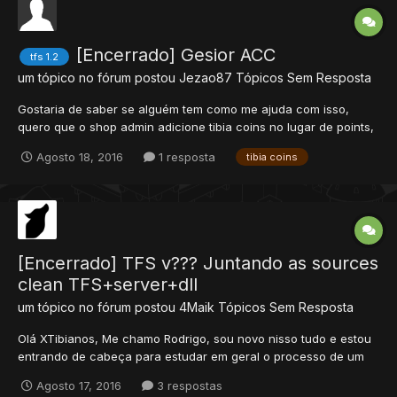
[Encerrado] Gesior ACC
tfs 1.2
um tópico no fórum postou
Jezao87
Tópicos Sem Resposta
Gostaria de saber se alguém tem como me ajuda com isso,
quero que o shop admin adicione tibia coins no lugar de points,
Agosto 18, 2016
1 resposta
tibia coins
[Encerrado] TFS v??? Juntando as sources
clean TFS+server+dll
um tópico no fórum postou
4Maik
Tópicos Sem Resposta
Olá XTibianos, Me chamo Rodrigo, sou novo nisso tudo e estou
entrando de cabeça para estudar em geral o processo de um
OTserv. Não consigo estudar os Otservs que existem aqui no
Agosto 17, 2016
3 respostas
Xtibia por serem muitos antigos, modificados, com erros ou sem