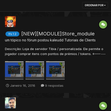
ORDENAR POR
[NEW][MODULE]Store_module
tfs 1.2
um tópico no fórum postou
kaleudd
Tutoriais de Clients
Descrição: Loja de servidor Tibia / personalizada. Ele permite o
jogador comprar itens com pontos de prémios / tokens. <------
------------------> Como usar: 1. Arraste e solte o conteúdo do
arquivo zip baixado no final do tópico para a pasta modules do
OTC. 2. Vá para a store_module e abra...
Janeiro 16, 2016
9 respostas