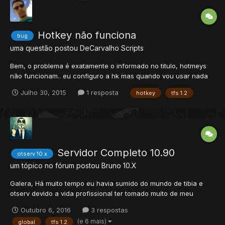
Hotkey não funciona
bug
uma questão postou
DeCarvalho
Scripts
Bem, o problema é exatamente o informado no titulo, hotmeys
não funcionam.. eu configuro a hk mas quando vou usar nada
acontece.. nenhum erro no console.. Quando é uma frase ele
Julho 30, 2015
1 resposta
hotkey
tfs 1.2
sai, quando é pot na tela do jogo é informado que não posso
"atirar' diretamente em jogadores, e quando é runa/vara de...
Servidor Completo 10.90
otserv 10.x
um tópico no fórum postou
Bruno
10.X
Galera, Há muito tempo eu havia sumido do mundo de tibia e
otserv devido a vida profissional ter tomado muito de meu
tempo. Durante este tempo que fiquei por aqui trabalhei em um
Outubro 6, 2016
3 respostas
projeto em cima do servidor opensource que eu mantinha
(e 6 mais)
global
tfs 1.2
(Vanaheim) e fiz uma versão onde tirei todas as missions e