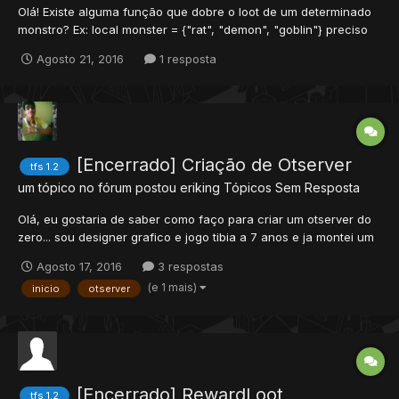
Olá! Existe alguma função que dobre o loot de um determinado
monstro? Ex: local monster = {"rat", "demon", "goblin"} preciso
saber se existe uma função que dobre o loot dos monstros
Agosto 21, 2016
1 resposta
acima... só preciso da função, o resto eu sei fazer... desde-já,
obrigado! TFS 1.2
[Encerrado] Criação de Otserver
tfs 1.2
um tópico no fórum postou
eriking
Tópicos Sem Resposta
Olá, eu gostaria de saber como faço para criar um otserver do
zero... sou designer grafico e jogo tibia a 7 anos e ja montei um
otserver na versao 8.6 e dei uma parada por um tempo e
Agosto 17, 2016
3 respostas
gostaria de criar um otserver global na versão atual mais não
(e 1 mais)
inicio
otserver
sei como botar online. Gostaria de saber também alguns...
[Encerrado] RewardLoot
tfs 1.2