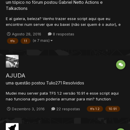
um tópico no fórum postou
Gabriel Netto
Actions e
Talkactions
E aí galera, beleza? Venho trazer esse script aqui que eu
encontrei num server que eu baxei (não sei quem é o autor), e
achei muito interessante. O que ele faz? Se você for GOD, ele
Agosto 28, 2016
8 respostas
cria um TP com as coordenadas digitadas no param da
(e 7 mais)
tfs
1.1
talkaction na sua frente, desde que a posição na sua frente
não...
AJUDA
uma questão postou
Tulio271
Resolvidos
Mudei meu server pata TFS 1.2 versão 10.91 e esse script aqui
nao funciona alguem poderia arrumar para min? function
onSay(cid, words, param)local config = {pz = false, -- players
Dezembro 3, 2016
22 respostas
tfs 1.2
10.91
precisam estar em protection zone para usar? (true or
false)battle = true, -- players deve estar sem battle (true o...