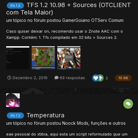
TFS 1.2 10.98 + Sources (OTCLIENT
tfs 1.2
com Tela Maior)
um tópico no fórum postou
GamerGoiano
OTServ Comum
Caso quiser deixar on, recomendo usar o Znote AAC com o
Xampp. Contém: 1. Tfs compilado em 32 bits + Sources 2.
Otclient compilado em 32 bits + Sources 3. Aumentado
Tamanho da Tela pra 19 Tiles 4. Adicionado X Y Z no minimap.
5. Interface padrão do OTCLIENT troca...
Dezembro 2, 2019
69 respostas
3
10.98
Temperatura
tfs 1.2
um tópico no fórum postou
Noock
Mods, funções e outros
eae pessoal do xtibia, aqui esta um script reformulado que um