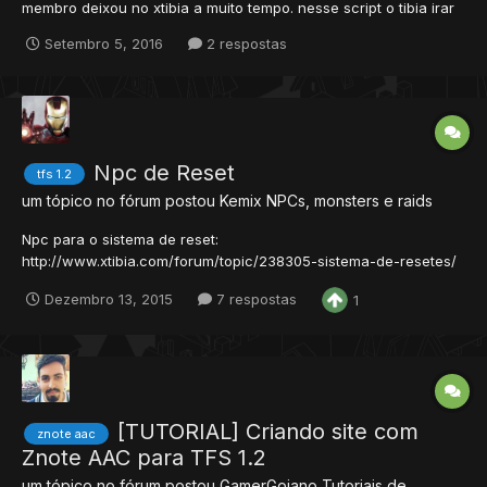
membro deixou no xtibia a muito tempo. nesse script o tibia irar
se tornar mais "real", Tornando possível levar dano de frio ou
Setembro 5, 2016
2 respostas
calor, funciona basicamente assim, dependendo da sua roupa e
sua altura no tibia (em Z, subsolo e acima do so...
Npc de Reset
tfs 1.2
um tópico no fórum postou
Kemix
NPCs, monsters e raids
Npc para o sistema de reset:
http://www.xtibia.com/forum/topic/238305-sistema-de-resetes/
data/npc/ reseter.XML : <?xml version="1.0" encoding="UTF-8"?
Dezembro 13, 2015
7 respostas
1
> <npc name="Reseter" script="reseter.lua"> <health
now="1000" max="1000"/> <look type="133" head="95"
body="86" legs="86" feet="38"...
[TUTORIAL] Criando site com
znote aac
Znote AAC para TFS 1.2
um tópico no fórum postou
GamerGoiano
Tutoriais de