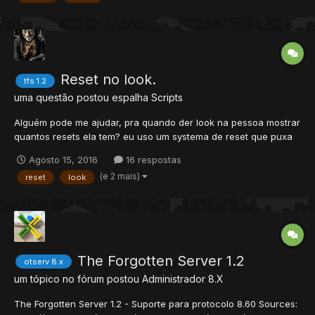
imple...
Reset no look.
tfs 1.2
uma questão postou
espalha
Scripts
Alguém pode me ajudar, pra quando der look na pessoa mostrar
quantos resets ela tem? eu uso um systema de reset que puxa
pela database, a tabela resets. tfs 1.2
Agosto 15, 2016
16 respostas
(e 2 mais)
reset
look
The Forgotten Server 1.2
otserv 8.x
um tópico no fórum postou
Administrador
8.X
The Forgotten Server 1.2 - Suporte para protocolo 8.60 Sources: