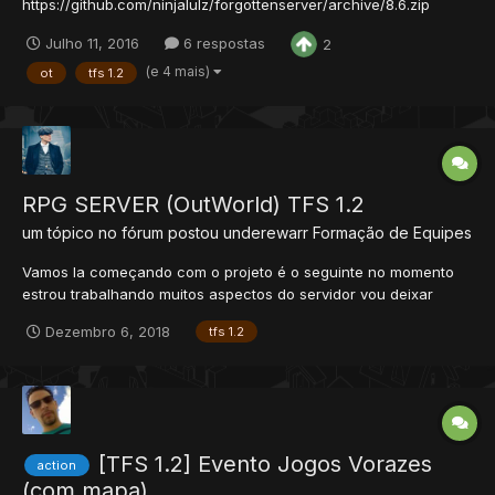
https://github.com/ninjalulz/forgottenserver/archive/8.6.zip
Repositório: https://github.com/ninjalulz/forgottenserver/tree/8.6
Julho 11, 2016
6 respostas
2
(e 4 mais)
ot
tfs 1.2
RPG SERVER (OutWorld) TFS 1.2
um tópico no fórum postou
underewarr
Formação de Equipes
Vamos la começando com o projeto é o seguinte no momento
estrou trabalhando muitos aspectos do servidor vou deixar
destacados aqui os que já estão disponível, porem precisam ser
Dezembro 6, 2018
tfs 1.2
implementado em todo o servidor, o servidor sera baseado em
XP 1 com o balanceamento e criação de novos monstros e co...
[TFS 1.2] Evento Jogos Vorazes
action
(com mapa)