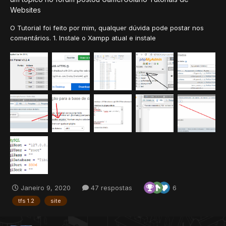
Websites
O Tutorial foi feito por mim, qualquer dúvida pode postar nos
comentários. 1. Instale o Xampp atual e instale
https://www.apachefriends.org/pt_br/index.html 2. Va em
C:\xampp e abra o xampp-control.exe 3. Inicie o Apache e o
MySQL 4. Baixe o Znote AAC (É o mais fácil de usar)...
Janeiro 9, 2020
47 respostas
6
tfs 1.2
site