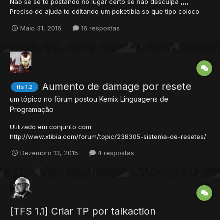
Não se se to postando no lugar certo se não desculpa ,,,,
Preciso de ajuda to editando um poketibia so que tipo coloco
escada ae não sobe , so desce . Alguem poderia me ajuda??
Maio 31, 2016
16 respostas
darei +rep
Aumento de damage por resete
tfs 1.2
um tópico no fórum postou
Kemix
Linguagens de
Programação
Utilizado em conjunto com:
http://www.xtibia.com/forum/topic/238305-sistema-de-resetes/
COMBAT.CPP procure: int size0 = lua_gettop(L); adicionar
Dezembro 13, 2015
4 respostas
abaixo: int mares =
g_config.getNumber(ConfigManager::MAGIC_RES_DAM); procure:
damage.primary.value = normal_random(
LuaScriptInterface::getNumber<in...
[TFS 1.1] Criar TP por talkaction