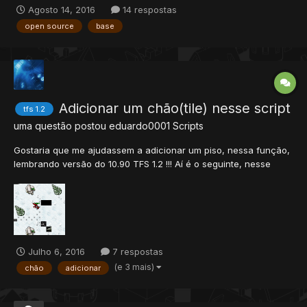
Agosto 14, 2016
14 respostas
open source
base
Adicionar um chão(tile) nesse script
tfs 1.2
uma questão postou
eduardo0001
Scripts
Gostaria que me ajudassem a adicionar um piso, nessa função,
lembrando versão do 10.90 TFS 1.2 !!! Aí é o seguinte, nesse
script você quebra a pedra e depois de um certo tempo
aparece uma outra pedra no lugar da que foi quebrada, porém
quando aparece a pedra, também aparece um buraco preto e
eu quer...
Julho 6, 2016
7 respostas
(e 3 mais)
chão
adicionar