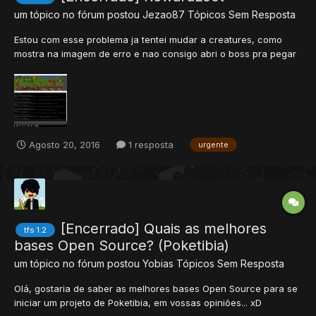
um tópico no fórum postou
Jezao87
Tópicos Sem Resposta
Estou com esse problema ja tentei mudar a creatures, como
mostra na imagem de erro e nao consigo abri o boss pra pegar
o loot e quando chego no Reward também não está lá o loot
alguém pode me ajudar?
Agosto 20, 2016
1 resposta
urgente
[Encerrado] Quais as melhores
tfs 1.2
bases Open Source? (Poketibia)
um tópico no fórum postou
Yobias
Tópicos Sem Resposta
Olá, gostaria de saber as melhores bases Open Source para se
iniciar um projeto de Poketibia, em vossas opiniões... xD