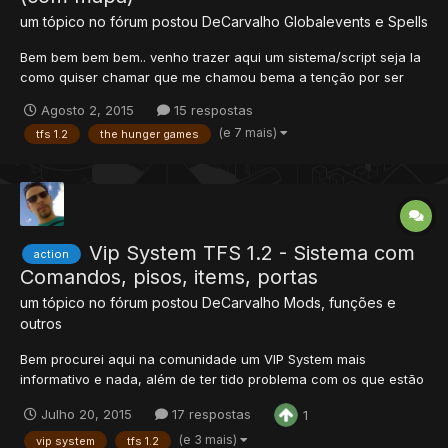
um tópico no fórum postou
DeCarvalho
Globalevents e Spells
Bem bem bem bem.. venho trazer aqui um sistema/script seja la
como quiser chamar que me chamou bema a tenção por ser
bem interessante.. Feito pelo Karain (qual pedi autorização para
Agosto 2, 2015
15 respostas
repostar).. inicialmente havia sido feito para 0.4, inspirado num
(e 7 mais)
tfs 1.2
the hunger games
mini game para mc mas com a tendência de mudança e p...
Vip System TFS 1.2 - Sistema com
action
Comandos, pisos, items, portas
um tópico no fórum postou
DeCarvalho
Mods, funções e
outros
Bem procurei aqui na comunidade um VIP System mais
informativo e nada, além de ter tido problema com os que estão
aqui e acabei achando em outro lugar um que funcionou
Julho 20, 2015
17 respostas
1
perfeitamente para mim. Usando tfs 1.2 disponibilizado por Bruno
Minervino Só estou trazendo o conteúdo e por não conhecer b...
(e 3 mais)
vip system
tfs 1.2