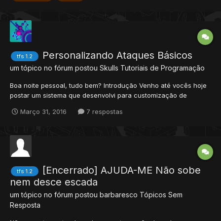
Personalizando Ataques Básicos
tfs 1.2
um tópico no fórum postou
Skulls
Tutoriais de Programação
Boa noite pessoal, tudo bem? Introdução Venho até vocês hoje
postar um sistema que desenvolvi para customização de
ataques básicos. Basicamente ele permite que você defina as
Março 31, 2016
7 respostas
características visuais do ataque básico de um player qualquer:
efeito, tipo de dano e range. As modificações de...
[Encerrado] AJUDA-ME Não sobe
tfs 1.2
nem desce escada
um tópico no fórum postou
barbaresco
Tópicos Sem
Resposta