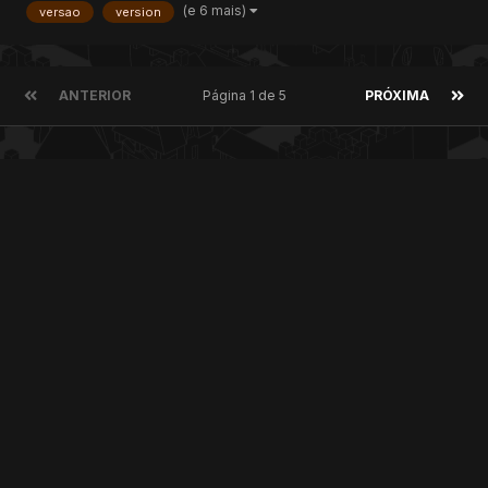
(e 6 mais)
versao
version
sources. Por isso eu estou tentando compilar...
ANTERIOR
Página 1 de 5
PRÓXIMA