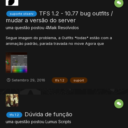
TFS 1.2 - 10.77 bug outfits /
suporte otserv
mudar a versão do server
uma questão postou
4Maik
Resolvidos
Segue imagem do problema, a Outfits *todas* estão com a
animação padrão, parada travada no move Agora que
conseguir finalmente compilar o TFS 1.2 no windows, como eu
faço para que o cliente não seja o 10.77, mas sim um de minha
preferencia? É possível eu mudar a versão do cliente, não...
Setembro 29, 2016
tfs 1.2
suport
Dúvida de função
tfs 1.2
uma questão postou
Lumus
Scripts