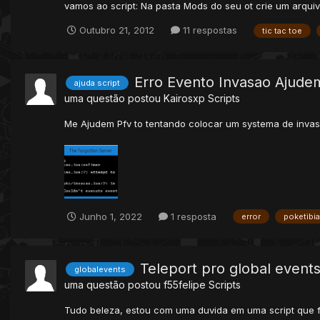
vamos ao script: Na pasta Mods do seu ot crie um arquiv
Outubro 21, 2012
11 respostas
tic tac toe
Erro Evento Invasao Ajude
ajuda script
uma questão postou
Kairosxp
Scripts
Me Ajudem Pfv to tentando colocar um systema de invas
Junho 1, 2022
1 resposta
error
poketibia
Teleport pro global event
globalevents
uma questão postou
f55felipe
Scripts
Tudo beleza, estou com uma duvida em uma script que fi