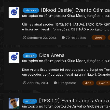
[Blood Castle] Evento Otimiza
sistema
um tópico no fórum postou
Killua
Mods, funções e out
Últimas atualizações: 16/12/2013: [ATUALIZADO 12/04/20
e ficou bem legal Informações: OBS: NÃO é obrigatório o
Setembro 23, 2013
79 respostas
blood
Dice Arena
action
um tópico no fórum postou
Killua
Mods, funções e out
Dice Arena Esse evento foi postado para o Script de Te
em posições configuradas (Igual na annihilator). Quando
Abril 25, 2014
11 respostas
dice
evento
[TFS 1.2] Evento Jogos Voraz
action
um tópico no fórum postou
DeCarvalho
Globalevents 