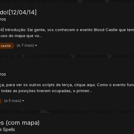
do![12/04/14]
ros
14] Introdução: Eai gente, vcs conhecem o evento Blood Castle que tem
 uso do mapa que vo...
(e 7 mais)
castle
ros
rça, para ver os outros scripts de terça, clique aqui. Como o evento
 todas as posições tiverem ocupadas, o primeir...
(e 5 mais)
es (com mapa)
e Spells