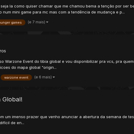
seja la como quiser chamar que me chamou bema a tenção por ser bem i
pirado num mini game para mc mas com a tendência de mudança e p...
(e 7 mais)
hunger games
ros
so Warzone Event do tibia global e vou disponibilizar pra vcs, pra que
coes do mapa global "origin...
(e 6 mais)
warzone event
 Global!
om um imenso prazer que venho anunciar a abertura da semana de tes
fícil de en...