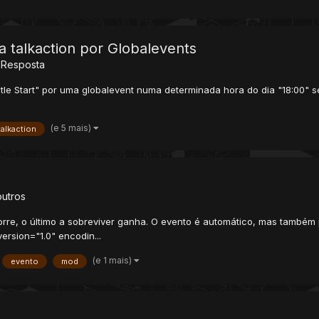
 talkaction por Globalevents
 Resposta
stle Start" por uma globalevent numa determinada hora do dia "18:00" 
(e 5 mais)
talkaction
outros
orre, o último a sobreviver ganha. O evento é automático, mas também 
version="1.0" encodin...
(e 1 mais)
evento
mod