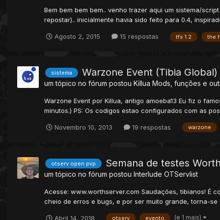
Bem bem bem bem.. venho trazer aqui um sistema/script 
repostar).. inicialmente havia sido feito para 0.4, ins
Agosto 2, 2015
15 respostas
tfs 1.2
the 
Warzone Event (Tibia Global)
sistema
um tópico no fórum postou
Killua
Mods, funções e out
Warzone Event por Killua, antigo amoeba13 Eu fiz o famo
minutos.) PS: Os codigos estao configurados com as posi
Novembro 10, 2013
19 respostas
warzone
Semana de testes Worth
otserv open pvp
um tópico no fórum postou
Interlude
OTServlist
Acesse: www.worthserver.com Saudações, tibianos! É c
cheio de erros e bugs, e por ser muito grande, torna-se di
(e 1 mais)
Abril 14, 2018
otserv
evento