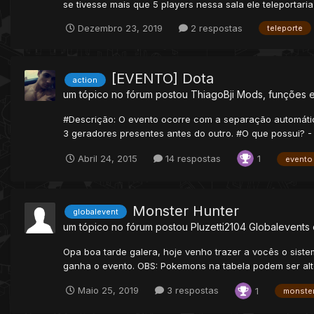
se tivesse mais que 5 players nessa sala ele teleportaria
Dezembro 23, 2019
2 respostas
teleporte
[EVENTO] Dota
action
um tópico no fórum postou
ThiagoBji
Mods, funções e
#Descrição: O evento ocorre com a separação automática
3 geradores presentes antes do outro. #O que possui? - 
Abril 24, 2015
14 respostas
1
evento
Monster Hunter
globalevent
um tópico no fórum postou
Pluzetti2104
Globalevents 
Opa boa tarde galera, hoje venho trazer a vocês o sis
ganha o evento. OBS: Pokemons na tabela podem ser alte
Maio 25, 2019
3 respostas
1
monste