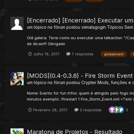
[Encerrado] [Encerrado] Executar uma
um tópico no fórum postou
viimalagogin
Tópicos Sem
Olá galera. Teria como eu executar uma talkaction "/Ca
de dicas!!!! Obrigado
Julho 19, 2017
7 respostas
globalevent
[MODS](0.4-0.3.6) - Fire Storm Event
um tópico no fórum postou
Crypter
Mods, funções e 
Nome: Evento for fun Infos: quem é atingido pelo fogo m
minutos exemplo: /firestart 1 Fire_Storm_Event.xml <?xml 
Fevereiro 28, 2017
3 respostas
3
Maratona de Projetos - Resultado