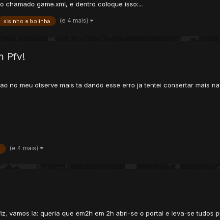
o chamado game.xml, e dentro coloque isso:...
(e 4 mais)
xisinho e bolinha
m Pfv!
ao no meu otserve mais ta dando esse erro ja tentei consertar mais n
(e 4 mais)
s
z, vamos la: queria que em2h em 2h abri-se o portal e leva-se tudos p