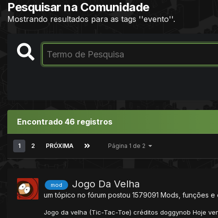
Pesquisar na Comunidade
Mostrando resultados para as tags ''evento''.
Encontrado 46 registros
1
2
PRÓXIMA
Página 1 de 2
Jogo Da Velha
mod
um tópico no fórum postou
1579091
Mods, funções e 
Jogo da velha (Tic-Tac-Toe) créditos doggynob Hoje ven