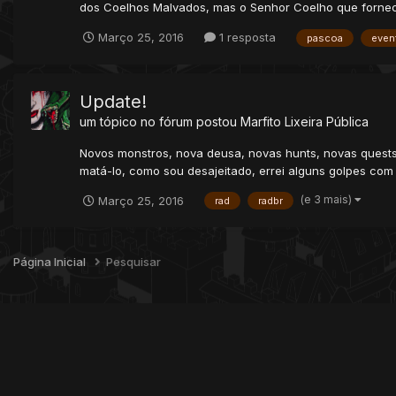
dos Coelhos Malvados, mas o Senhor Coelho que forneci
Março 25, 2016
1 resposta
pascoa
even
Update!
um tópico no fórum postou
Marfito
Lixeira Pública
Novos monstros, nova deusa, novas hunts, novas quests
matá-lo, como sou desajeitado, errei alguns golpes com a 
(e 3 mais)
Março 25, 2016
rad
radbr
Página Inicial
Pesquisar