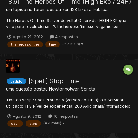
[8.6] The Heroes Of Time (High Exp / 24H)
um tópico no fórum postou
zani123
Lixeira Pública
The Heroes Of Time Server de volta! O servidor HIGH EXP que
veio para revolucionar. IP: theheroesoftime.servegame.com
Versão: 8.60 Port: 7171 Site: http://theheroesoftime.sytes.net/
Agosto 21, 2012
4 respostas
Estamos com Donate Items para ajudar no sustento do servidor
(e 7 mais)
theheroesof the
time
no host semi-dedicado 24h. Para doar e co...
[Spell] Stop Time
pedido
uma questão postou
Newtonnotwen
Scripts
Tipo do script: Spell Protocolo (versão do Tibia): 8.6 Servidor
utilizado: TFS Nível de experiência: 200 Adicionais/Informações:
Nenhuma Gostaria de uma spell que funcionasse da seguinte
Agosto 9, 2012
10 respostas
forma: Ao ser utilizada todo mundo no campo de visão do player
(e 4 mais)
spell
stop
(monstro,player,tudo) ficasse imóvel p...