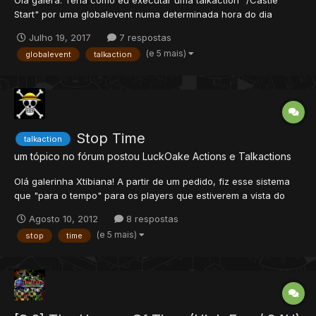
Start" por uma globalevent numa determinada hora do dia
"18:00" sem a presença do god online???? Ajudem, +rep pra
Julho 19, 2017
7 respostas
qualquer tipo de dicas!!!! Obrigado
(e 5 mais)
globalevent
talkaction
Stop Time
talkaction
um tópico no fórum postou
LuckOake
Actions e Talkactions
Olá galerinha Xtibiana! A partir de um pedido, fiz esse sistema
que "para o tempo" para os players que estiverem a vista do
caster. Vamos ao script. Talkactions.xml: <talkaction
Agosto 10, 2012
8 respostas
words="stop time" event="script" filter="word-spaced"
(e 5 mais)
stop
time
value="stoptime.lua"/> stoptime.lua:...