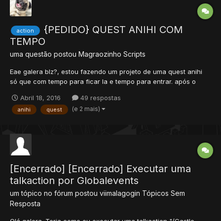
{PEDIDO} QUEST ANIHI COM
action
TEMPO
uma questão postou
Magraozinho
Scripts
Eae galera blz?, estou fazendo um projeto de uma quest anihi
só que com tempo para ficar la e tempo para entrar. após o
tempo esgotar, outras pessoas podem entrar e as que estão
Abril 18, 2016
49 respostas
dentro são teleportadas para fora.. só q n sei se minha script
(e 2 mais)
anihi
quest
esta com erro, ou eu não soube arrumar a action para entra...
[Encerrado] [Encerrado] Executar uma
talkaction por Globalevents
um tópico no fórum postou
viimalagogin
Tópicos Sem
Resposta
Olá galera. Teria como eu executar uma talkaction "/Castle