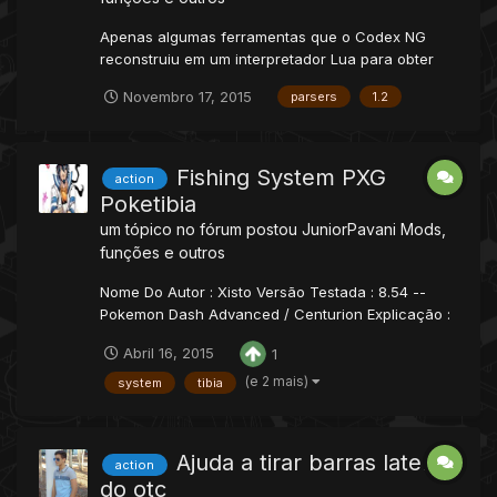
Apenas algumas ferramentas que o Codex NG
reconstruiu em um interpretador Lua para obter
certos valores a partir de arquivos. Monster local
Novembro 17, 2015
parsers
1.2
data = { ['monster'] = {'name', 'nameDescription',
'race', 'experience', 'speed', 'manacost', 'skull',
'script'}, ['health'] = {'min', 'm...
Fishing System PXG
action
Poketibia
um tópico no fórum postou
JuniorPavani
Mods,
funções e outros
Nome Do Autor : Xisto Versão Testada : 8.54 --
Pokemon Dash Advanced / Centurion Explicação :
Um sistema de pesca em que e obrigatorio o uso
Abril 16, 2015
1
de uma certa roupa.Créditos : Xisto 1 - Script local
storage = 15458 local storageP = 154580 local
(e 2 mais)
system
tibia
bonus = 1 local limite = 80 local function doFish...
Ajuda a tirar barras laterais
action
do otc