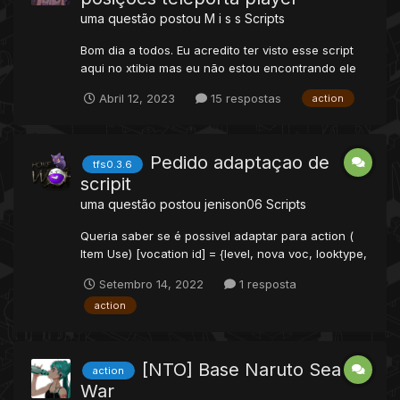
uma questão postou
M i s s
Scripts
Bom dia a todos. Eu acredito ter visto esse script
aqui no xtibia mas eu não estou encontrando ele
novamente, não me recordo se era do Zipter ou
Abril 12, 2023
15 respostas
action
do Vodkart. Se alguém souber qual é e encontrar
poderia postar o link aqui por gentileza? Enfim, o
script funciona da seguinte forma, o jo...
Pedido adaptaçao de
tfs0.3.6
scripit
uma questão postou
jenison06
Scripts
Queria saber se é possivel adaptar para action (
Item Use) [vocation id] = {level, nova voc, looktype,
id.item, efeito} Queria saber se tem como adaptar
Setembro 14, 2022
1 resposta
esse Campo id.Item. caso nao der, pode ser sem
action
esse campo.
[NTO] Base Naruto Seal
action
War