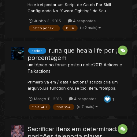
Hoje irei postar um Script de Catch Por Skill
Configurado No "Sword Fighting" do Seu
OLDC/OTC, por NextBr vamos lá: Resumo: Quanto
Junho 3, 2015
4 respostas
Maior o Skill "Catching" Maior a chance de
(e 2 mais)
catch por skill
8.54
Captura do Pokemon! OBS: Eu nao Vou Postar o
Script Completo Pois de Cada (PDA) ou (PDA -
COM PokeLevel) é Diferente um do O...
runa que heala life por por
action
porcentagem
um tópico no fórum postou
notle2012
Actions e
Talkactions
Primeiro vá em / data / actions/ scripts cria um
arquivo.lua function onUse(cid, item, frompos,
item2, topos) exhaust,lifemax,porce =
Março 11, 2013
4 respostas
1
1100,math.max((getPlayerLevel(cid)*10)),9 -- 9% if
getPlayerStorageValue(cid, 14725) >= os.time()
(e 7 mais)
tibia840
tibia854
then return true end if getPlayerLevel(cid) >
(lifemax/10-1...
Sacrificar itens em determinadas
posições teleporta player