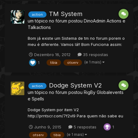
topos)coloque: sendAllP...
TM System
action
um tópico no fórum postou
DinoAdmin
Actions e
Talkactions
Bom já existe um Sistema de tm no forum porem o
meu é diferente. Vamos lá!! Bom Funciona assim:
Cada Pokemon Pode Ter 3 TMs Adicionadas, OBS:
Dezembro 16, 2012
35 respostas
Se O Pokemon tiver 12 magias ele pode ter 15 se
(e 1 mais)
1
voce adicionar 3 TMs nele. Como Usar O Sistema:
tibia
otserv
Bom Basta Seguir o Tutorial e O Comando para
Usar...
Dodge System V2
action
um tópico no fórum postou
RigBy
Globalevents
e Spells
Dodge System por item V2
http://prntscr.com/7f2vl9 Para quem não sabe eu
ja tinha feito um Dodge System ano passado, na
Junho 9, 2015
5 respostas
1
época que eu não sabia nada, embora eu ainda
não saiba nada to melhorando , eu tava sem nada
(e 1 mais)
otserv
tibia