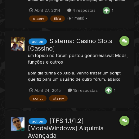
semana bateu uma saudade, e tentei fazer algo de
Abril 27, 2014
4 respostas
1
diferente pra passar o tempo, e acabei me
empolgando, e fiz um sistema de auras, que é
(e 1 mais)
otserv
tibia
como uma bolha de luz que te rodeia (no meu
caso é uma bolha de cura...
Sistema: Casino Slots
action
[Cassino]
um tópico no fórum postou
gonorreiaswat
Mods,
funções e outros
Bom dia turma do Xtibia. Venho trazer um script
que fiz para um usuário de outro fórum, abaixo
seguem maiores informações sobre. Introdução:
Abril 24, 2015
15 respostas
1
Bom, este script simula a máquina de Cassino
conhecida como Cassino Slots, pra quem não
script
otserv
conhece é a máquina que se encontra no spoiler
abaixo:...
[TFS 1.1/1.2]
action
[ModalWindows] Alquimia
Avançada