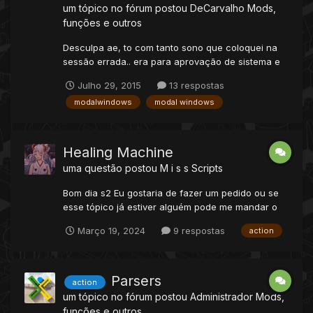
um tópico no fórum postou
DeCarvalho
Mods,
funções e outros
Desculpa ae, to com tanto sono que coloquei na
sessão errada.. era para aprovação de sistema e
eu coloquei aqui.. da um desconto.. to acordado
Julho 29, 2015
13 respostas
desde 3 da madruga de ontem :s Antes de
modalwindows
modal windows
qualquer coisa o sistema foi feito pelo RazorBlade
e eu pedi autorização para estar postando aqui,
pois é um sist...
Healing Machine
uma questão postou
M i s s
Scripts
Bom dia s2 Eu gostaria de fazer um pedido ou se
esse tópico já estiver alguém pode me mandar o
link, eu cheguei a procurar mas não encontrei.
Março 19, 2024
9 respostas
action
Bom é o seguinte, eu gostaria de um script pra
quando o jogador clicar em um item do mapa os
pokémon que ele tem na mochila fossem curados,
da mesma...
Parsers
action
um tópico no fórum postou
Administrador
Mods,
funções e outros