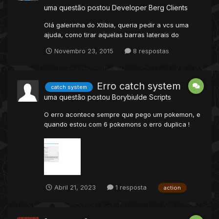
uma questão postou
Developer Berg
Clients
Olá galerinha do Xtibia, queria pedir a vcs uma
ajuda, como tirar aquelas barras laterais do
otclient na verdade eu sei qual é a script que
Novembro 23, 2015
8 respostas
mexe para tirar aquelas barras, mais o problema é
que quando tiro elas aparece uma visão preta
onde ficava as barras, sendo que para remover
esses nego...
Erro catch system
catch system
uma questão postou
Borybiulde
Scripts
O erro acontece sempre que pego um pokemon, e
quando estou com 6 pokemons o erro duplica !
peço encarecidamente uma ajuda ? [21/04/2023
17:10:37] [Error - Action Interface] [21/04/2023
17:10:37] In a timer event called from: [21/04/2023
17:10:37] data/actions/scripts/Basic/c...
Abril 21, 2023
1 resposta
action