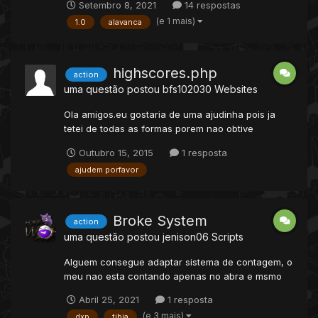
Setembro 8, 2021
14 respostas
altar, proximo dali tem uma alavanca, ao gira-la o
(e 1 mais)
1.0
alavanca
altar vai consumir o item (se possível o altar seria
bloqueado por um tempo, tipo uma coal bas...
highscores.php
action
uma questão postou
bfs102030
Websites
Ola amigos.eu gostaria de uma ajudinha pois ja
tetei de todas as formas porem nao obtive
sucesso.abaixo consta meu highscore.php onde o
Outubro 15, 2015
1 resposta
mesmo esta mostrando do lado esquerdo << neste
ajudem porfavor
canto akelas bandeirinhas dos paises que os
players escolhem quando vao criar as contas. pois
bem eu gostaria que ao...
Broke System
action
uma questão postou
jenison06
Scripts
Alguem consegue adaptar sistema de contagem, o
meu nao esta contando apenas no abra e msmo
assim so conta 1 ball. Action ( Catch.lua) Lib (catch
Abril 25, 2021
1 resposta
system.lua) Checatch (Talkaction) function
(e 3 mais)
dxp
tibia