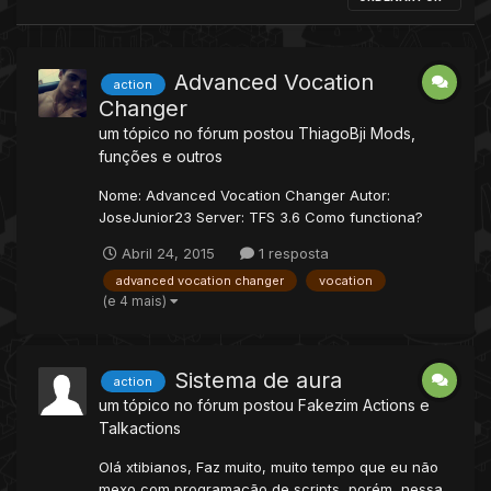
Advanced Vocation
action
Changer
um tópico no fórum postou
ThiagoBji
Mods,
funções e outros
Nome: Advanced Vocation Changer Autor:
JoseJunior23 Server: TFS 3.6 Como functiona?
Você é Knight e quer ser Sorcerer, basta você
Abril 24, 2015
1 resposta
digitar /acv 1 e sua vocação será mudada para
advanced vocation changer
vocation
sorcerer. OBS: O melhor de tudo é você não irá
(e 4 mais)
perder seus SKILLS/ML, pois eles serão
guardados, cada vocação fica com seus...
Sistema de aura
action
um tópico no fórum postou
Fakezim
Actions e
Talkactions
Olá xtibianos, Faz muito, muito tempo que eu não
mexo com programação de scripts, porém, nessa