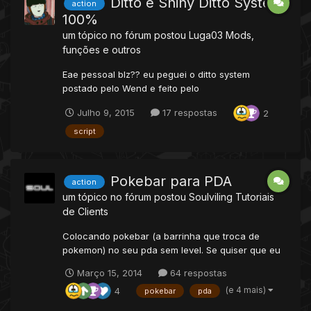
Ditto e Shiny Ditto System
action
100%
um tópico no fórum postou
Luga03
Mods,
funções e outros
Eae pessoal blz?? eu peguei o ditto system
postado pelo Wend e feito pelo
Gabrielbsales(Featzen), então só mudei algumas
Julho 9, 2015
17 respostas
2
tags e modifiquei um pouco e dei umas melhorias,
bem pequenas só que vão ajudar, creio eu Então
script
vamos parar de blábláblá em começar o tutorial!
Primeiramente vá em Data/actions/...
Pokebar para PDA
action
um tópico no fórum postou
Soulviling
Tutoriais
de Clients
Colocando pokebar (a barrinha que troca de
pokemon) no seu pda sem level. Se quiser que eu
faça com pda com level comentem ai. PDA SEM
Março 15, 2014
64 respostas
LEVEL 1. Vá na pasta
(e 4 mais)
4
data\actions\scripts\goback.lua e embaixo da
pokebar
pda
parte: function onUse(cid, item, frompos, item2,