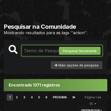
Pesquisar na Comunidade
Mostrando resultados para as tags ''action''.
Pesquisar Novamente
Mais opções de pesquisa
Encontrado 1371 registros
1
2
3
4
5
6
PRÓXIMA
Página 1 de
55
ORDENAR POR