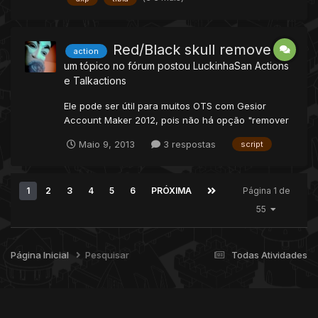
onSay(cid, words, param, channel) if param == ""
then return true end getB...
Red/Black skull remover
action
um tópico no fórum postou
LuckinhaSan
Actions
e Talkactions
Ele pode ser útil para muitos OTS com Gesior
Account Maker 2012, pois não há opção "remover
red skull" na loja de SMS. Basta ir em
Maio 9, 2013
3 respostas
script
data/actions/scripts, criar um arquivo .lua com o
nome de skullremove e adicionar o seguinte
código - function onUse(cid, item, frompos, item2,
1
2
3
4
5
6
PRÓXIMA
Página 1 de
topos) local skull...
55
Página Inicial
Pesquisar
Todas Atividades