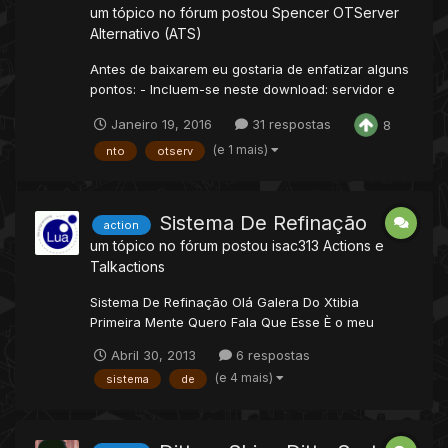
um tópico no fórum postou
Spencer
OTServer
Alternativo (ATS)
Antes de baixarem eu gostaria de enfatizar alguns
pontos: - Incluem-se neste download: servidor e
cliente . - Inclui alguns virus da base usada no
Janeiro 19, 2016
31 respostas
8
servidor ( Naruto White). - Existem Alguns Bugs no
servidor e no mapa, mais nada dificil de resolver -
(e 1 mais)
nto
otserv
Caso encontre alguma vocação sem spell, e que...
Sistema De Refinação
action
um tópico no fórum postou
isac313
Actions e
Talkactions
Sistema De Refinação Olá Galera Do Xtibia
Primeira Mente Quero Fala Que Esse È o meu
Primeiro Topico Entao Porfavor Pode Dexa Suas
Abril 30, 2013
6 respostas
Criticas Em Baixo Bom O Script Que venho trazer
(e 4 mais)
sistema
de
Aqui Hoje Para O Xtibia E Um Sistema De
Refinação, Sei Que Ja tem Algums Sistema De
Refinação No Xt...