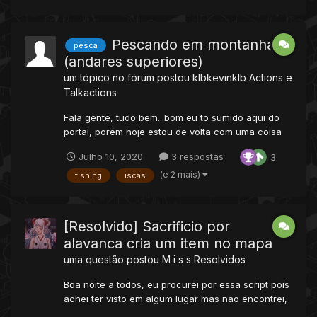
para fazer ai decidir refazer, o script não tem nada
de novo só foi modificado e...
Pescando em montanhas
pesca
(andares superiores)
um tópico no fórum postou
klbkevinklb
Actions e
Talkactions
Fala gente, tudo bem...bom eu to sumido aqui do
portal, porém hoje estou de volta com uma coisa
para disponibilizar. Muitos ja devem saber, alguns
Julho 10, 2020
3 respostas
3
não...a pxg tem um sistema que voce pode pescar
de andares mais altos, eu procurei muito pra
(e 2 mais)
fishing
iscas
descobrir e bom encontrei e hjee vou ensinar a
voces:...
[Resolvido] Sacrificio por
alavanca cria um item no mapa
uma questão postou
M i s s
Resolvidos
Boa noite a todos, eu procurei por essa script pois
achei ter visto em algum lugar mas não encontrei,
ela funciona assim: O jogador coloca 1 item em um