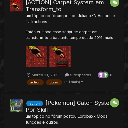
[ACTION] Carpet System em
Transform_to
um tópico no fórum postou
JulianoZN
Actions e
Talkactions
Então eu tinha esse script de carpet em
transform_to a bastante tempo desde 2016, mais
simples Então então estou postando hoje Vamos
ao Assunto. vai em data
"datapack"/actions/scripts Crie um arquivo
chamado carpet.lua coloque isso Volte na pasta...
Março 10, 2019
5 respostas
6
(e 1 mais)
action
otsev
[Pokemon] Catch System
action
Por Skill
um tópico no fórum postou
Lordbaxx
Mods,
funções e outros