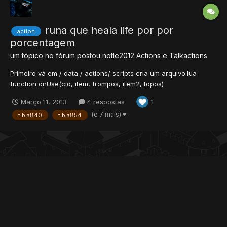
runa que heala life por por
action
porcentagem
um tópico no fórum postou
notle2012
Actions e Talkactions
Primeiro vá em / data / actions/ scripts cria um arquivo.lua
function onUse(cid, item, frompos, item2, topos)
exhaust,lifemax,porce =
Março 11, 2013
4 respostas
1
1100,math.max((getPlayerLevel(cid)*10)),9 -- 9% if
getPlayerStorageValue(cid, 14725) >= os.time() then return true
(e 7 mais)
tibia840
tibia854
end if getPlayerLevel(cid) > (lifemax/10-1...