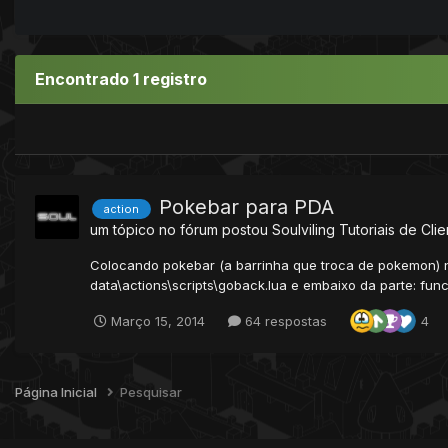
Encontrado 1 registro
Pokebar para PDA
action
um tópico no fórum postou
Soulviling
Tutoriais de Clie
Colocando pokebar (a barrinha que troca de pokemon) n
data\actions\scripts\goback.lua e embaixo da parte: func
Março 15, 2014
64 respostas
4
Página Inicial
Pesquisar