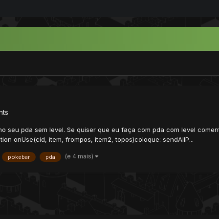
nts
o seu pda sem level. Se quiser que eu faça com pda com level coment
tion onUse(cid, item, frompos, item2, topos)coloque: sendAllP...
(e 4 mais)
pokebar
pda