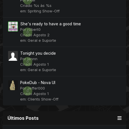
Por
PKM
Criado
%s às %s
em:
Spriting Show-Off
She's ready to have a good time
Por
r0bert0
0
Criado
Agosto 2
em:
Geral e Suporte
Tonight you decide
Por
lennn
0
Criado
Agosto 1
em:
Geral e Suporte
PokeDub - Nova UI
Por
Jeffer000
0
Criado
Agosto 1
em:
Clients Show-Off
Últimos Posts