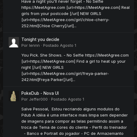
Have a night you'll never forget - No Selfie
https://MeetAgree.com [url=https://MeetAgree.com] Real
girls from your postcode [/url] NEW GIRLS
[url=https://MeetAgree.com/girl/chloe-cherry-
252.html]Chloe Cherry[/url]...
Tonight you decide
Por
lennn
·
Postado
Agosto 1
You Pick. She Shows. - No Selfie https://MeetAgree.com
[url=https://MeetAgree.com] Find a girl to heat up your
night [/url] NEW GIRLS
[url=https://MeetAgree.com/girl/freya-parker-
242.html]Freya Parker[/url]...
PokeDub - Nova UI
Por
Jeffer000
·
Postado
Agosto 1
Salve Pessoal, Estou recriando alguns modulos do
Pdub A idéia é uma interface mais limpa sem depender
de imagens para compor as telas permitindo assim a
troca de Tema de cores do cliente - Perfil do treinador
- Banco e Portrait do jogador - PC de Armazemanto