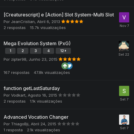
[Creaturescript] e [Action] Slot System-Multi Slot
Por
JeanCristian
,
Abril 6, 2013
2
respostas
15.7k
visualizações
Mega Evolution System (PxG)
1
2
3
4
12
Por
zipter98
,
Junho 23, 2015
167
respostas
47.8k
visualizações
function getLastSaturday
Por
Vodkart
,
Agosto 16, 2015
2
respostas
1.1k
visualizações
Advanced Vocation Changer
Por
ThiagoBji
,
Abril 24, 2015
1
resposta
2.1k
visualizações