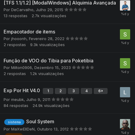
[TFS 1.1/1.2] [ModalWindows] Alquimia Avançada
Por
DeCarvalho
,
Julho 29, 2015
13
respostas
2.7k
visualizações
Empacotador de items
Por
jhooonh
,
Fevereiro 28, 2022
2
respostas
9.3k
visualizações
Função de VOO do Tibia para Poketibia
Por
Milton0906
,
Dezembro 15, 2023
2
respostas
1.2k
visualizações
Exp Por Hit V4.0
1
2
3
4
6
Por
meubk
,
Julho 9, 2011
84
respostas
24.9k
visualizações
Soul System
sistema
Por
MaXwEllDeN
,
Outubro 13, 2012