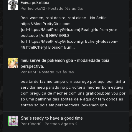
Exiva poketibia
Por
leoloko12
·
Postado
%s às %s
Real women, real desire, real close - No Selfie
https://MeetPrettyGirls.com
[url=https://MeetPrettyGirls.com] Real girls from your
postcode [/url] NEW GIRLS
[url=https://MeetPrettyGirls.com/girl/cheryl-blossom-
48.html]Cheryl Blossom[/url]...
meu serve de pokemon gba - modaledade tibia
perspectiva.
Por
PKM
·
Postado
%s às %s
boa tarde faz mo tempo q n apareço por aqui bom tinha
servidor meu parado no pc voltei a mecher bom estava
com preguiça de mecher com uns graficos,bom vou por
so uma palhinha das sprites dele aqui clr tem donos as
sprites so pois em perspectivas ,pokemon gba.
She's ready to have a good time
Por
r0bert0
·
Postado
Agosto 2