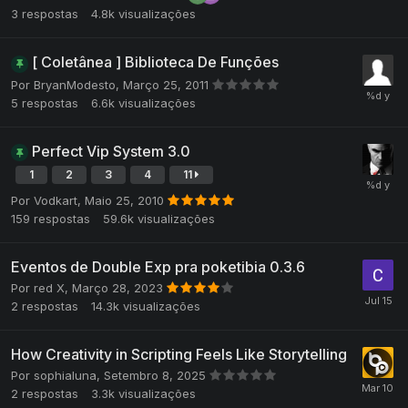
3
respostas
4.8k
visualizações
[ Coletânea ] Biblioteca De Funções
Por
BryanModesto
,
Março 25, 2011
5
respostas
6.6k
visualizações
Perfect Vip System 3.0
1
2
3
4
11
Por
Vodkart
,
Maio 25, 2010
159
respostas
59.6k
visualizações
Eventos de Double Exp pra poketibia 0.3.6
Por
red X
,
Março 28, 2023
2
respostas
14.3k
visualizações
How Creativity in Scripting Feels Like Storytelling
Por
sophialuna
,
Setembro 8, 2025
2
respostas
3.3k
visualizações