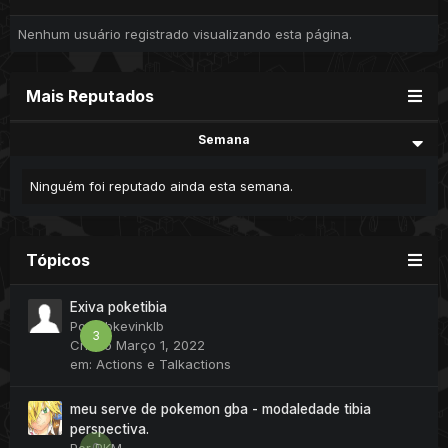
Nenhum usuário registrado visualizando esta página.
Mais Reputados
Semana
Ninguém foi reputado ainda esta semana.
Tópicos
Exiva poketibia
Por
klbkevinklb
3
Criado
Março 1, 2022
em:
Actions e Talkactions
meu serve de pokemon gba - modaledade tibia
perspectiva.
0