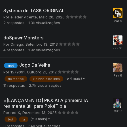
Systema de TASK ORIGINAL
Por
elieder vicente
,
Maio 20, 2020
2
respostas
1.3k
visualizações
doSpawnMonsters
Por
Omega
,
Setembro 13, 2013
4
respostas
1.9k
visualizações
Jogo Da Velha
mod
Por
1579091
,
Outubro 21, 2012
(e 4 mais)
tic tac toe
xisinho e bolinha
11
respostas
2.7k
visualizações
⭐[LANÇAMENTO] PKX.AI A primeira IA
realmente útil para PokéTibia
Por
red X
,
Dezembro 13, 2025
(e 3 mais)
bot
ia
0
respostas
548
visualizações