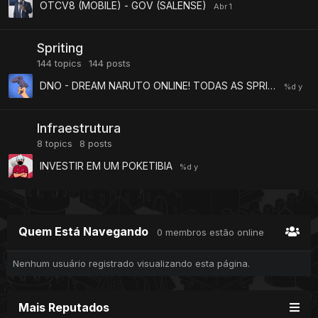
OTCV8 (MOBILE) - GOV (SALENSE)
Spriting
144
topics
144
posts
DNO - DREAM NARUTO ONLINE! TODAS AS SPRITES DISPONIVEIS PARA DOWLOAD! 7.81
Infraestrutura
8
topics
8
posts
INVESTIR EM UM POKETIBIA
Quem Está Navegando
0 membros estão online
Nenhum usuário registrado visualizando esta página.
Mais Reputados