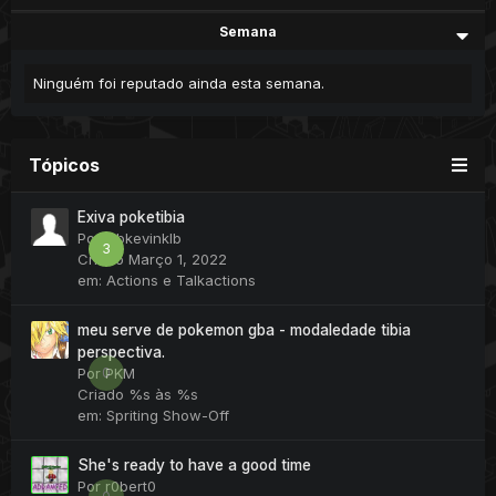
Semana
Ninguém foi reputado ainda esta semana.
Tópicos
Exiva poketibia
Por
klbkevinklb
3
Criado
Março 1, 2022
em:
Actions e Talkactions
meu serve de pokemon gba - modaledade tibia
perspectiva.
0
Por
PKM
Criado
%s às %s
em:
Spriting Show-Off
She's ready to have a good time
Por
r0bert0