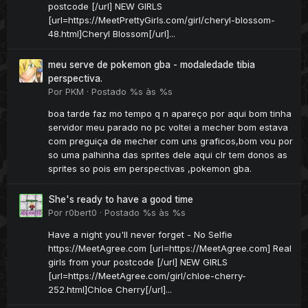
postcode [/url] NEW GIRLS
[url=https://MeetPrettyGirls.com/girl/cheryl-blossom-
48.html]Cheryl Blossom[/url]...
meu serve de pokemon gba - modaledade tibia
perspectiva.
Por
PKM
·
Postado
%s às %s
boa tarde faz mo tempo q n apareço por aqui bom tinha
servidor meu parado no pc voltei a mecher bom estava
com preguiça de mecher com uns graficos,bom vou por
so uma palhinha das sprites dele aqui clr tem donos as
sprites so pois em perspectivas ,pokemon gba.
She's ready to have a good time
Por
r0bert0
·
Postado
%s às %s
Have a night you'll never forget - No Selfie
https://MeetAgree.com [url=https://MeetAgree.com] Real
girls from your postcode [/url] NEW GIRLS
[url=https://MeetAgree.com/girl/chloe-cherry-
252.html]Chloe Cherry[/url]...