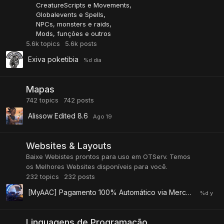
CreatureScripts e Movements
Globalevents e Spells
NPCs, monsters e raids
Mods, funções e outros
5.6k
topics
5.6k
posts
Exiva poketibia
Mapas
742
topics
742
posts
Alissow Edited 8.6
Websites & Layouts
Baixe Webistes prontos para uso em OTServ. Temos
os Melhores Websites disponíveis para você.
232
topics
232
posts
[MyAAC] Pagamento 100% Automático via Mercado Pago PIX v2.0.0
Linguagens de Programação