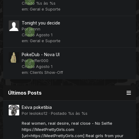
0
Criado
%s às %s
em:
Geral e Suporte
Tonight you decide
Por
lennn
0
Criado
Agosto 1
em:
Geral e Suporte
PokeDub - Nova UI
Por
Jeffer000
0
Criado
Agosto 1
em:
Clients Show-Off
Últimos Posts
Exiva poketibia
Por
leoloko12
·
Postado
%s às %s
Real women, real desire, real close - No Selfie
https://MeetPrettyGirls.com
[url=https://MeetPrettyGirls.com] Real girls from your