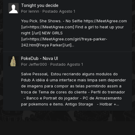
Tonight you decide
Por
lennn
·
Postado
Agosto 1
You Pick. She Shows. - No Selfie https://MeetAgree.com
[url=https://MeetAgree.com] Find a girl to heat up your
night [/url] NEW GIRLS
[url=https://MeetAgree.com/girl/freya-parker-
242.html]Freya Parker[/url]...
PokeDub - Nova UI
Por
Jeffer000
·
Postado
Agosto 1
Salve Pessoal, Estou recriando alguns modulos do
Pdub A idéia é uma interface mais limpa sem depender
de imagens para compor as telas permitindo assim a
troca de Tema de cores do cliente - Perfil do treinador
- Banco e Portrait do jogador - PC de Armazemanto
par pokemons e items. Antigo Storage - Hotbar +...