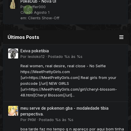
PokeDub - Nova UI
Por
Jeffer000
0
Criado
Agosto 1
em:
Clients Show-Off
Últimos Posts
Exiva poketibia
Por
leoloko12
·
Postado
%s às %s
Real women, real desire, real close - No Selfie
https://MeetPrettyGirls.com
[url=https://MeetPrettyGirls.com] Real girls from your
postcode [/url] NEW GIRLS
[url=https://MeetPrettyGirls.com/girl/cheryl-blossom-
48.html]Cheryl Blossom[/url]...
meu serve de pokemon gba - modaledade tibia
perspectiva.
Por
PKM
·
Postado
%s às %s
boa tarde faz mo tempo q n apareço por aqui bom tinha