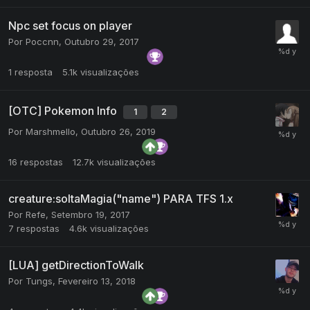
Npc set focus on player
Por
Poccnn
,
Outubro 29, 2017
1
resposta
5.1k
visualizações
[OTC] Pokemon Info
1
2
Por
Marshmello
,
Outubro 26, 2019
16
respostas
12.7k
visualizações
creature:soltaMagia("name") PARA TFS 1.x
Por
Refe
,
Setembro 19, 2017
7
respostas
4.6k
visualizações
[LUA] getDirectionToWalk
Por
Tungs
,
Fevereiro 13, 2018