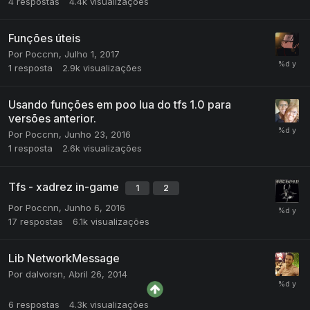
4
respostas
4.4k
visualizações
Funções úteis
Por
Poccnn
,
Julho 1, 2017
1
resposta
2.9k
visualizações
Usando funções em poo lua do tfs 1.0 para
versões anterior.
Por
Poccnn
,
Junho 23, 2016
1
resposta
2.6k
visualizações
Tfs - xadrez in-game
1
2
Por
Poccnn
,
Junho 6, 2016
17
respostas
6.1k
visualizações
Lib NetworkMessage
Por
dalvorsn
,
Abril 26, 2014
6
respostas
4.3k
visualizações