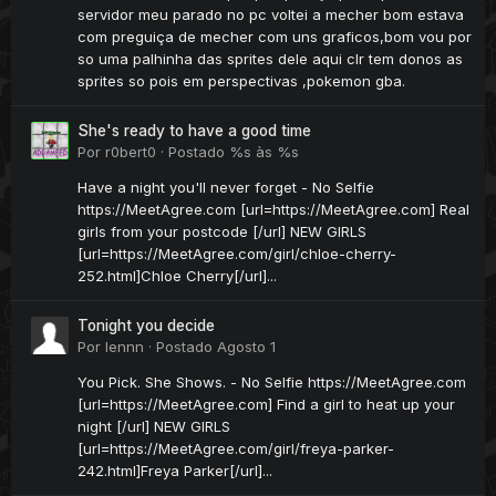
servidor meu parado no pc voltei a mecher bom estava
com preguiça de mecher com uns graficos,bom vou por
so uma palhinha das sprites dele aqui clr tem donos as
sprites so pois em perspectivas ,pokemon gba.
She's ready to have a good time
Por
r0bert0
·
Postado
%s às %s
Have a night you'll never forget - No Selfie
https://MeetAgree.com [url=https://MeetAgree.com] Real
girls from your postcode [/url] NEW GIRLS
[url=https://MeetAgree.com/girl/chloe-cherry-
252.html]Chloe Cherry[/url]...
Tonight you decide
Por
lennn
·
Postado
Agosto 1
You Pick. She Shows. - No Selfie https://MeetAgree.com
[url=https://MeetAgree.com] Find a girl to heat up your
night [/url] NEW GIRLS
[url=https://MeetAgree.com/girl/freya-parker-
242.html]Freya Parker[/url]...