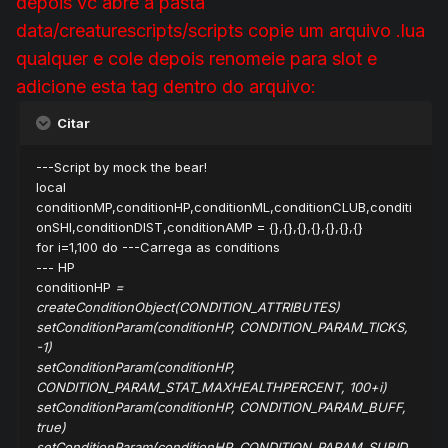
depois vc abre a pasta
data/creaturescripts/scripts copie um arquivo .lua
qualquer e cole depois renomeie para slot e
adicione esta tag dentro do arquivo:
Citar
---Script by mock the bear!
local
conditionMP,conditionHP,conditionML,conditionCLUB,conditi
onSHI,conditionDIST,conditionAMP = {},{},{},{},{},{},{}
for i=1,100 do ---Carrega as conditions
--- HP
conditionHP
=
createConditionObject(CONDITION_ATTRIBUTES)
setConditionParam(conditionHP
, CONDITION_PARAM_TICKS,
-1)
setConditionParam(conditionHP
,
CONDITION_PARAM_STAT_MAXHEALTHPERCENT, 100+i)
setConditionParam(conditionHP
, CONDITION_PARAM_BUFF,
true)
setConditionParam(conditionHP
, CONDITION_PARAM_SUBID,