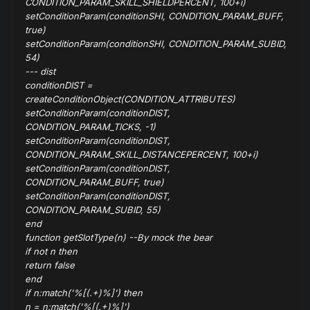
CONDITION_PARAM_SKILL_SHIELDPERCENT, 100+i)
setConditionParam(conditionSHI
, CONDITION_PARAM_BUFF,
true)
setConditionParam(conditionSHI
, CONDITION_PARAM_SUBID,
54)
--- dist
conditionDIST
=
createConditionObject(CONDITION_ATTRIBUTES)
setConditionParam(conditionDIST
,
CONDITION_PARAM_TICKS, -1)
setConditionParam(conditionDIST
,
CONDITION_PARAM_SKILL_DISTANCEPERCENT, 100+i)
setConditionParam(conditionDIST
,
CONDITION_PARAM_BUFF, true)
setConditionParam(conditionDIST
,
CONDITION_PARAM_SUBID, 55)
end
function getSlotType(n) --By mock the bear
if not n then
return false
end
if n:match('%[(.+)%]') then
n = n:match('%[(.+)%]')