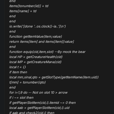
end
items[tonumber(id)] = td
items[name] = td
end
end
io.write('[done '..os.clock()-ia..']\n')
end
function getItemValue(item,value)
return items[item] and items[item][value]
end
function equip(cid,item,slot) --By mock the bear
local HP = getCreatureHealth(cid)
local MP = getCreatureMana(cid)
local t = {}
if item then
local mm,sinal,qto = getSlotType(getItemName(item.uid))
t[mm] = tonumber(qto)
end
for i=1,9 do -- Not on slot 10 > arrow
if i ~= slot then
if getPlayerSlotItem(cid,i).itemid ~= 0 then
local aab = getPlayerSlotItem(cid,i).uid
if aab and check2(cid,i) then