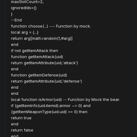
maxSlotCount=2,
ignoredIds={}
}
--End
function choose(...) --- Function by mock.
local arg = {...}
return arg[math.random(1,#arg)]
end
if not getItemAttack then
function getItemAttack(uid)
return getItemAttribute(uid,'attack')
end
function getItemDefense(uid)
return getItemAttribute(uid,'defense')
end
end
local function isArmor(uid) -- Function by Mock the bear.
if (getItemInfo(uid.itemid).armor ~= 0) and
(getItemWeaponType(uid.uid) == 0) then
return true
end
return false
end