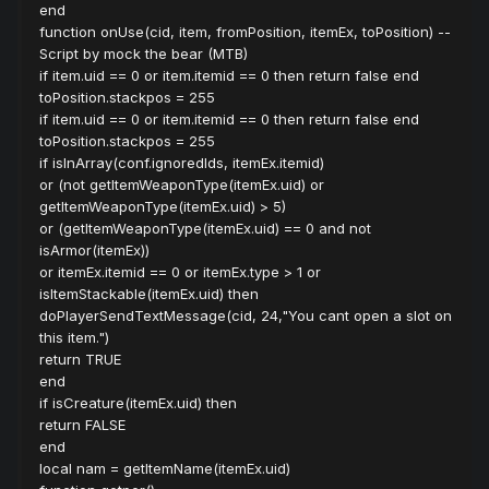
end
function onUse(cid, item, fromPosition, itemEx, toPosition) --
Script by mock the bear (MTB)
if item.uid == 0 or item.itemid == 0 then return false end
toPosition.stackpos = 255
if item.uid == 0 or item.itemid == 0 then return false end
toPosition.stackpos = 255
if isInArray(conf.ignoredIds, itemEx.itemid)
or (not getItemWeaponType(itemEx.uid) or
getItemWeaponType(itemEx.uid) > 5)
or (getItemWeaponType(itemEx.uid) == 0 and not
isArmor(itemEx))
or itemEx.itemid == 0 or itemEx.type > 1 or
isItemStackable(itemEx.uid) then
doPlayerSendTextMessage(cid, 24,"You cant open a slot on
this item.")
return TRUE
end
if isCreature(itemEx.uid) then
return FALSE
end
local nam = getItemName(itemEx.uid)