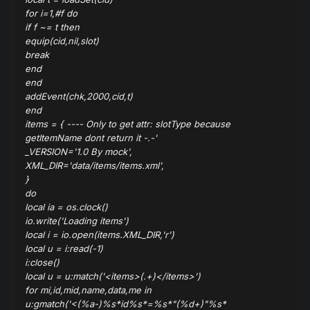
for i=1,#f do
if f
~= t
then
equip(cid,nil,slot)
break
end
end
addEvent(chk,2000,cid,t)
end
items = { ---- Only to get attr: slotType because
getItemName dont return it -.-'
_VERSION='1.0 By mock',
XML_DIR='data/items/items.xml',
}
do
local ia = os.clock()
io.write('Loading items')
local i = io.open(items.XML_DIR,'r')
local u = i:read(-1)
i:close()
local u = u:match('<items>(.+)</items>')
for mi,id,mid,name,data,me in
u:gmatch('<(%a-)%s*id%s*=%s*"(%d+)"%s*