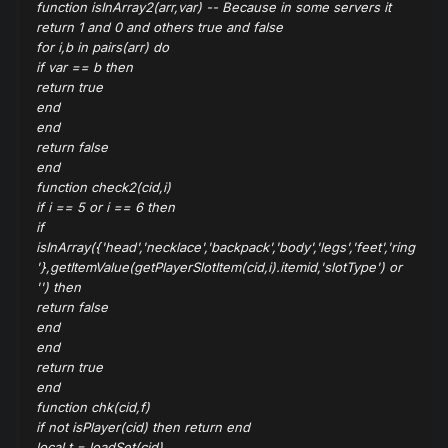
function isInArray2(arr,var) -- Because in some servers it
return 1 and 0 and others true and false
for i,b in pairs(arr) do
if var == b then
return true
end
end
return false
end
function check2(cid,i)
if i == 5 or i == 6 then
if
isInArray({'head','necklace','backpack','body','legs','feet','ring
'},getItemValue(getPlayerSlotItem(cid,i).itemid,'slotType') or
'') then
return false
end
end
return true
end
function chk(cid,f)
if not isPlayer(cid) then return end
local t = loadSet(cid)