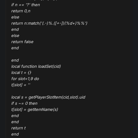
if n == '?' then
return 0,n
else
return n:match('(.-)%.([+-])(%d+)%%')
end
else
return false
end
end
local function loadSet(cid)
local t = {}
for slot=1,9 do
t[slot] = ''
local s = getPlayerSlotItem(cid,slot).uid
if s ~= 0 then
t[slot] = getItemName(s)
end
end
return t
end