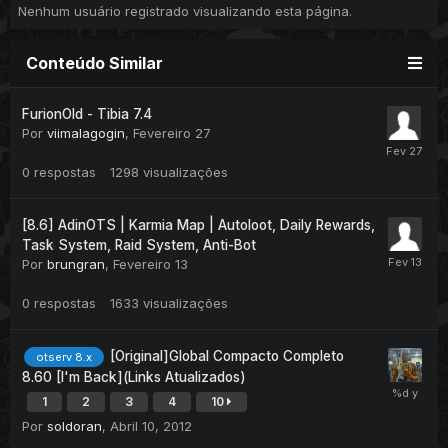
Nenhum usuário registrado visualizando esta página.
Conteúdo Similar
FurionOld - Tibia 7.4
Por
viimalagogin
,
Fevereiro 27
0
respostas
1298
visualizações
[8.6] AdinOTS | Karmia Map | Autoloot, Daily Rewards,
Task System, Raid System, Anti-Bot
Por
brungran
,
Fevereiro 13
0
respostas
1633
visualizações
[Original]Global Compacto Completo
otserv 8.x
8.60 [I'm Back](Links Atualizados)
1
2
3
4
10
Por
soldoran
,
Abril 10, 2012