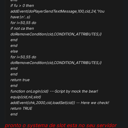
if fu > 0 then
addEvent(doPlayerSendTextMessage,100,cid,24,'You
have:\n'..s)
for i=50,55 do
if not ca
then
doRemoveCondition(cid,CONDITION_ATTRIBUTES,i)
end
end
else
for i=50,55 do
doRemoveCondition(cid,CONDITION_ATTRIBUTES,i)
end
end
return true
end
function onLogin(cid) ---Script by mock the bear!
equip(cid,nil,slot)
addEvent(chk,2000,cid,loadSet(cid)) -- Here we check!
return TRUE
end
pronto o systema de slot esta no seu servidor