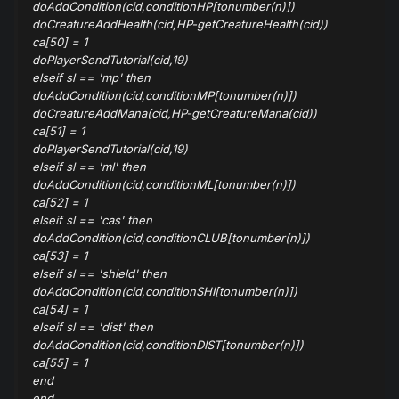
doAddCondition(cid,conditionHP[tonumber(n)])
doCreatureAddHealth(cid,HP-getCreatureHealth(cid))
ca[50] = 1
doPlayerSendTutorial(cid,19)
elseif sl == 'mp' then
doAddCondition(cid,conditionMP[tonumber(n)])
doCreatureAddMana(cid,HP-getCreatureMana(cid))
ca[51] = 1
doPlayerSendTutorial(cid,19)
elseif sl == 'ml' then
doAddCondition(cid,conditionML[tonumber(n)])
ca[52] = 1
elseif sl == 'cas' then
doAddCondition(cid,conditionCLUB[tonumber(n)])
ca[53] = 1
elseif sl == 'shield' then
doAddCondition(cid,conditionSHI[tonumber(n)])
ca[54] = 1
elseif sl == 'dist' then
doAddCondition(cid,conditionDIST[tonumber(n)])
ca[55] = 1
end
end