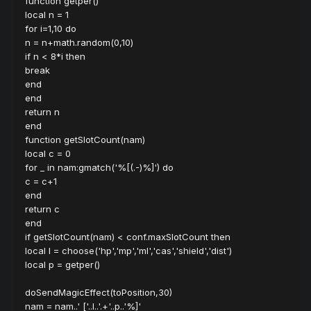
function getper()
local n = 1
for i=1,10 do
n = n+math.random(0,10)
if n < 8*i then
break
end
end
return n
end
function getSlotCount(nam)
local c = 0
for _ in nam:gmatch('%[(.-)%]') do
c = c+1
end
return c
end
if getSlotCount(nam) < conf.maxSlotCount then
local l = choose('hp','mp','ml','cas','shield','dist')
local p = getper()
doSendMagicEffect(toPosition,30)
nam = nam..' ['..l..'.+'..p..'%]'