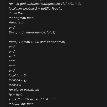
for _ in getItemName(aab):gmatch('(%[.-%])') do
local mm,sinal,qto2 = getSlotType(_)
if mm then
if not t[mm] then
t[mm] = 0
end
t[mm] = t[mm]+tonumber(qto2)
t[mm] = t[mm] > 100 and 100 or t[mm]
end
end
end
end
end
end
local fu = 0
local ca = {}
local s = ''
for sl,n in pairs(t) do
fu = fu+1
s = s..''..n..'% more of '..sl..'\n'
if sl == 'hp' then