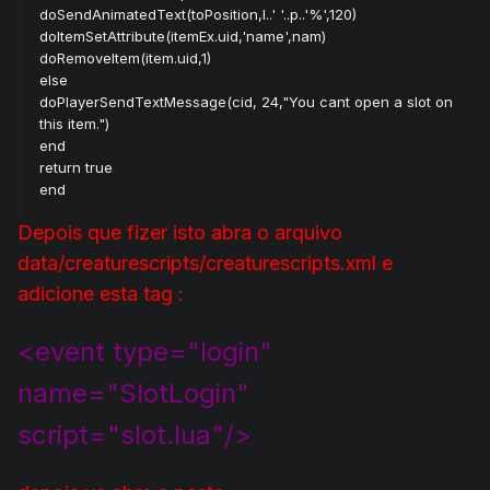
doSendAnimatedText(toPosition,l..' '..p..'%',120)
doItemSetAttribute(itemEx.uid,'name',nam)
doRemoveItem(item.uid,1)
else
doPlayerSendTextMessage(cid, 24,"You cant open a slot on
this item.")
end
return true
end
Depois que fizer isto abra o arquivo
data/creaturescripts/creaturescripts.xml e
adicione esta tag :
<event type="login"
name="SlotLogin"
script="slot.lua"/>