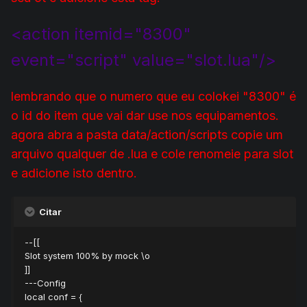
<action itemid="8300"
event="script" value="slot.lua"/>
lembrando que o numero que eu colokei "8300" é
o id do item que vai dar use nos equipamentos.
agora abra a pasta data/action/scripts copie um
arquivo qualquer de .lua e cole renomeie para slot
e adicione isto dentro.
Citar
--[[
Slot system 100% by mock \o
]]
---Config
local conf = {