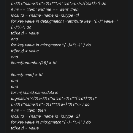
(.-)%s*name%s*=%s*"(.-)"%s*>(.-)</(%a*)>') do
if mi == 'item' and me == 'item' then
local td = {name=name,id=id,type=1}
for key,value in data:gmatch('<attribute key="(.-)" value="
(.-)"/>') do
td[key] = value
end
for key,value in mid:gmatch('(.-)="(.-)"') do
td[key] = value
end
items[tonumber(id)] = td
items[name] = td
end
end
for mi,id,mid,name,data in
u:gmatch('<(%a-)%s*id%s*=%s*"(%d*)"%s*
(.-)%s*name%s*=%s*"(%a+)"%s*/>') do
if mi == 'item' then
local td = {name=name,id=id,type=2}
for key,value in mid:gmatch('(.-)="(.-)"') do
td[key] = value