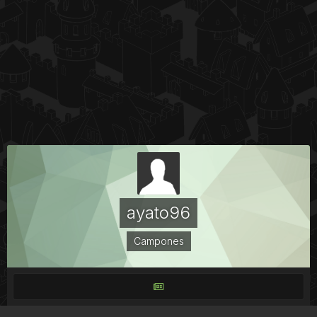
ayato96
Campones