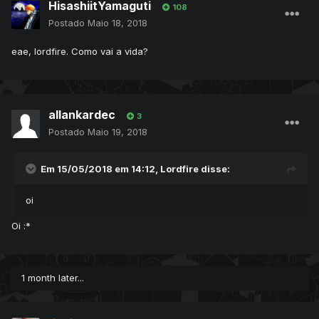
HisashiitYamaguti
108
Postado
Maio 18, 2018
eae, lordfire. Como vai a vida?
allankardec
3
Postado
Maio 19, 2018
Em 15/05/2018 em 14:12,
Lordfire
disse:
oi
Oi
:*
1 month later...