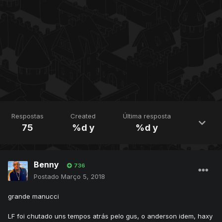
Respostas
Created
Última resposta
75
%d y
%d y
Benny
736
Postado
Março 5, 2018
grande manucci
LF foi chutado uns tempos atrás pelo gus, o anderson idem, haxy