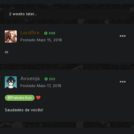
2 weeks later...
Lordfire
309
Postado
Maio 15, 2018
oi
Avuenja
253
Postado
Maio 17, 2018
❤️
@Piabeta Kun
Saudades de vocês!