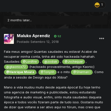
1
2 months later...
Maluko Aprendiz
52
Postado
Setembro 12, 2018
Fala meus amigos! Quantas saudades eu estava! Acabei de
recuperar minha conta, tinha até sido hackeada hahahah.
Saudades
,
,
,
@Lordfire
@zodiak
@Jvchequer
(hackeado provavelmente, antigo Kaonic)
@gkaonicx72
,
e o mito
. Como
@Henrique Moura
@Tonynh
@Sherman I
anda a sessão de Design aqui do Xtibia?
Mano a vida mudou muito desde aquela época! Eu hoje tenho
uma agencia de marketing e publicidade, estou estudando
fotografia e audio visual, enfim, sinto muita saudades daquela
época e todos vocês fizeram parte de tudo isso. Gostaria muito
de dizer que voltarei a ser ativo aqui no fórum, mas creio que