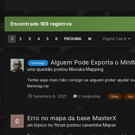
Encontrado 189 registros
1
2
3
4
5
6
PRÓXIMA
Página 1 de 8
Alguem Pode Exporta o MiniM
minimap
uma questão postou
Muvuka
Mapping
Tentei aqui mais não consigo se alguem poder ajudar e
Minimap.rar
Setembro 6, 2021
2 respostas
tibia
ots
Erro no mapa da base MasterX
um tópico no fórum postou
caverinha
Mapas