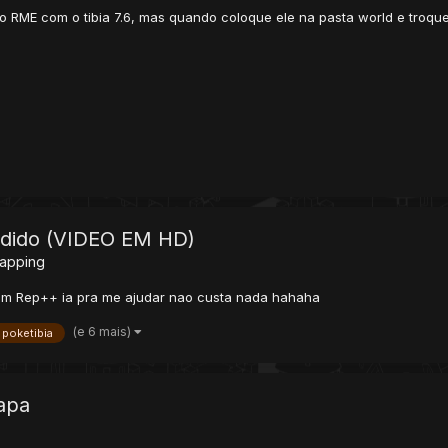
bri o RME com o tibia 7.6, mas quando coloque ele na pasta world e tro
ndido (VIDEO EM HD)
Mapping
m Rep++ ia pra me ajudar nao custa nada hahaha
(e 6 mais)
poketibia
mapa