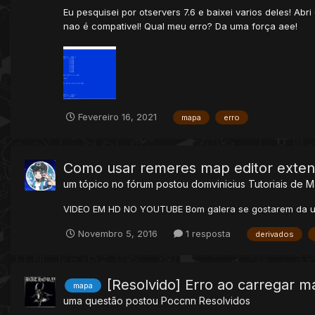
Eu pesquisei por otservers 7.6 e baixei varios deles! A
nao é compativel! Qual meu erro? Da uma força aee!
Fevereiro 16, 2021
mapa
erro
Como usar remeres map editor exte
um tópico no fórum postou
domvinicius
Tutoriais de 
VIDEO EM HD NO YOUTUBE Bom galera se gostarem da u
Novembro 5, 2016
1 resposta
derivados
[Resolvido] Erro ao carregar 
mapa
uma questão postou
Poccnn
Resolvidos