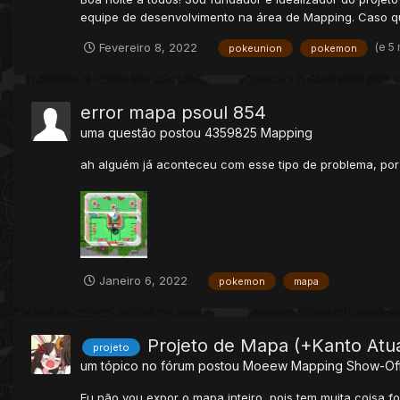
equipe de desenvolvimento na área de Mapping. Caso qu
(e 5
Fevereiro 8, 2022
pokeunion
pokemon
error mapa psoul 854
uma questão postou
4359825
Mapping
ah alguém já aconteceu com esse tipo de problema, por
Janeiro 6, 2022
pokemon
mapa
Projeto de Mapa (+Kanto Atua
projeto
um tópico no fórum postou
Moeew
Mapping Show-Of
Eu não vou expor o mapa inteiro, pois tem muita coisa 