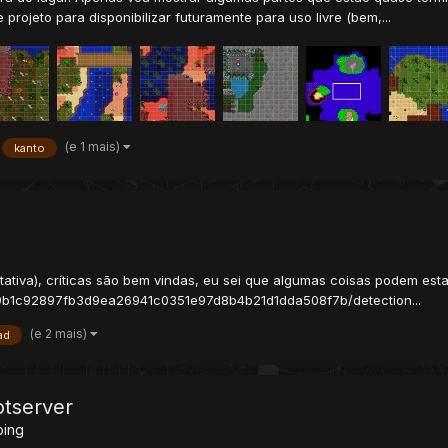
rojeto para disponibilizar futuramente para uso livre (bem,...
(e 1 mais)
kanto
ativa), críticas são bem vindas, eu sei que algumas coisas podem esta
b79b1c92897fb3d9ea26941c0351e97d8b4b21d1dda508f7b/detection...
(e 2 mais)
ad
tserver
ping