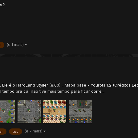
ar?
(e 1 mais)
d
e. Ele é o HardLand Styller [8.60] .: Mapa base - Yourots 1.2 (Créditos
empo pra cá, não tive mais tempo para ficar corre...
(e 7 mais)
er
top