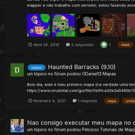
mapper e não trabalho com servidor, estou fazendo esse p
Abril 30, 2019
2 respostas
1
mapa
Haunted Barracks (9.10)
mapas
um tópico no fórum postou
ODaniel13
Mapas
Bom dia, este é meu primeiro mapa (na verdade uma tent
https://www.virustotal.com/gui/file/0e9fca30e2a5465
Fevereiro 4, 2021
1 resposta
mapa
unde
Nao consigo executar meu mapa no o
um tópico no fórum postou
Pelozoo
Tutoriais de Map