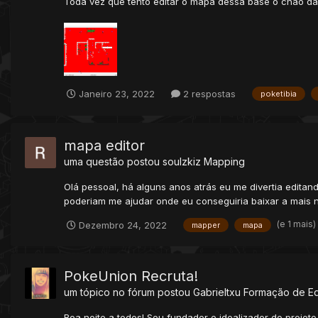
Toda vez que tento editar o mapa dessa base o chão das
Janeiro 23, 2022
2 respostas
poketibia
mapa editor
uma questão postou
soulzkiz
Mapping
Olá pessoal, há alguns anos atrás eu me divertia edita
poderiam me ajudar onde eu conseguiria baixar a mais no
(e 1 mais)
Dezembro 24, 2022
mapper
mapa
PokeUnion Recruta!
um tópico no fórum postou
Gabrieltxu
Formação de E
Boa noite a todos! Sou fundador e idealizador do proje