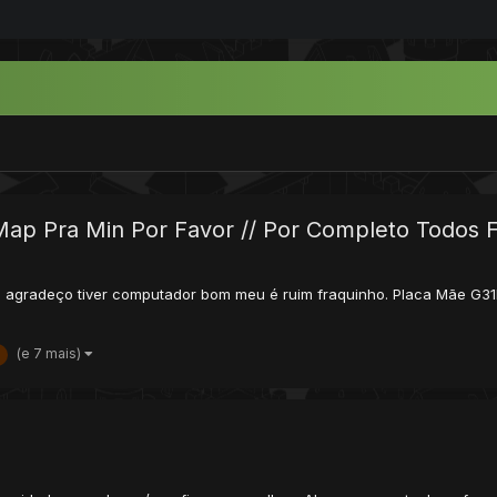
ap Pra Min Por Favor // Por Completo Todos F
u agradeço tiver computador bom meu é ruim fraquinho. Placa Mãe G3
(e 7 mais)