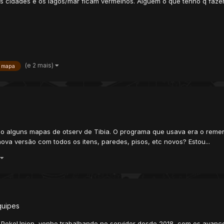
 cidades e os lagos/mar ficam vermelhos. Alguem o que tenho q fazer 
(e 2 mais)
mapa
ndo alguns mapas de otserv de Tibia. O programa que usava era o reme
va versão com todos os itens, paredes, pisos, etc novos? Estou...
quipes
to PokeUnion, venho trabalhando no servidor desde 2018, com os avanç