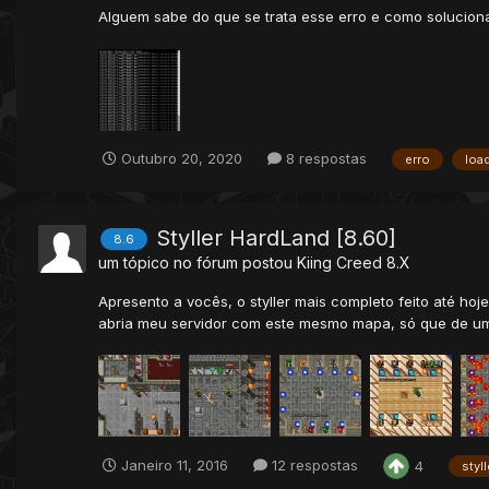
Alguem sabe do que se trata esse erro e como solucion
Outubro 20, 2020
8 respostas
erro
loa
Styller HardLand [8.60]
8.6
um tópico no fórum postou
Kiing Creed
8.X
Apresento a vocês, o styller mais completo feito até hoj
abria meu servidor com este mesmo mapa, só que de um t
Janeiro 11, 2016
12 respostas
4
styll