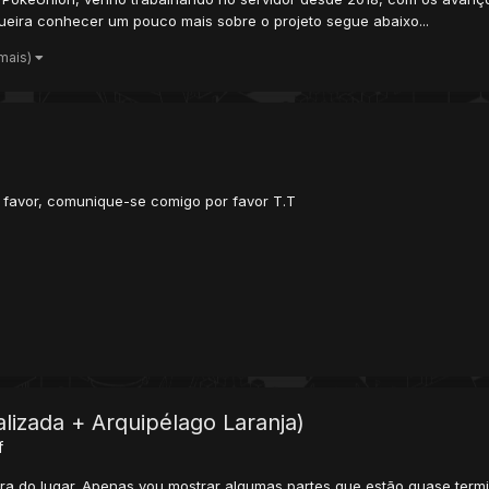
eira conhecer um pouco mais sobre o projeto segue abaixo...
 mais)
 favor, comunique-se comigo por favor T.T
lizada + Arquipélago Laranja)
f
fora do lugar. Apenas vou mostrar algumas partes que estão quase ter