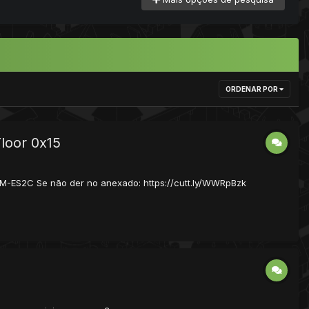
ORDENAR POR
loor 0x15
1M-ES2C Se não der no anexado: https://cutt.ly/WWRpBzk