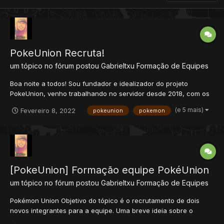
PokeUnion Recruta!
um tópico no fórum postou
Gabrieltxu
Formação de Equipes
Boa noite a todos! Sou fundador e idealizador do projeto
PokeUnion, venho trabalhando no servidor desde 2018, com os
avanços do servidor vejo que está na hora de abrir uma vaga
(e 5 mais)
Fevereiro 8, 2022
pokeunion
pokemon
na equipe de desenvolvimento na área de Mapping. Caso queira
conhecer um pouco mais sobre o projeto segue abaixo...
[PokeUnion] Formação equipe PokéUnion
um tópico no fórum postou
Gabrieltxu
Formação de Equipes
Pokémon Union Objetivo do tópico é o recrutamento de dois
novos integrantes para a equipe. Uma breve ideia sobre o
proposito do servidor; algo não muito distante do que já existe