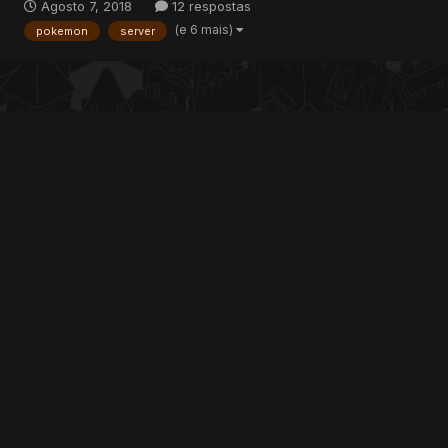
Agosto 7, 2018
12 respostas
hoje em dia, más focando em RPG (No...
(e 6 mais)
pokemon
server