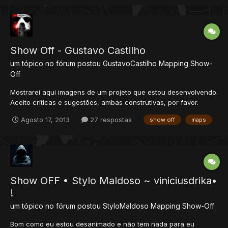
Show Off - Gustavo Castilho
um tópico no fórum postou
GustavoCastilho
Mapping Show-
Off
Mostrarei aqui imagens de um projeto que estou desenvolvendo.
Aceito críticas e sugestões, ambas construtivas, por favor.
Obs1.: Eu utilizo apenas sprites 8.60. Meu projeto é 8.60. Não
Agosto 17, 2013
27 respostas
show off
maps
gosto das novas sprites! Obs2.: Tenho meu estilo de mapping.
Uma das características que gosto de seguir é col...
Show OFF • Stylo Maldoso ~ viniciusdrika•
!
um tópico no fórum postou
StyloMaldoso
Mapping Show-Off
Bom como eu estou desanimado e não tem nada para eu