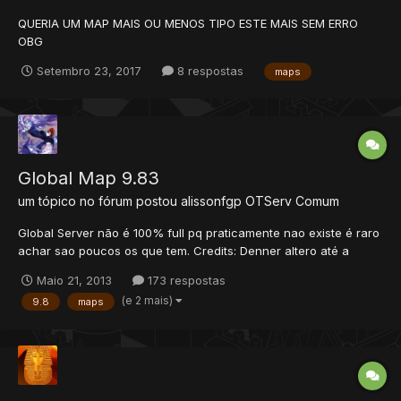
QUERIA UM MAP MAIS OU MENOS TIPO ESTE MAIS SEM ERRO
OBG
Setembro 23, 2017
8 respostas
maps
Global Map 9.83
um tópico no fórum postou
alissonfgp
OTServ Comum
Global Server não é 100% full pq praticamente nao existe é raro
achar sao poucos os que tem. Credits: Denner altero até a
versao 8.6 o resto eu que alterei... TFS Team Cipsoft Alissonfgp
Maio 21, 2013
173 respostas
-- 8.6+ O distro esta junto e as Sources eu nao vou poder
(e 2 mais)
9.8
maps
postar por enquanto. =/ Pedido nao copiem...