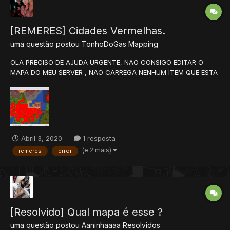
[REMERES] Cidades Vermelhas.
uma questão postou
TonhoDoGas
Mapping
OLA PRECISO DE AJUDA URGENTE, NAO CONSIGO EDITAR O
MAPA DO MEU SERVER , NAO CARREGA NENHUM ITEM QUE ESTA
NO MEU OT CLIENT? E AS CIDADES FICA VERMELHA. REP+
Abril 3, 2020
1 resposta
(e 2 mais)
remeres
error
[Resolvido] Qual mapa é esse ?
uma questão postou
Aaninhaaaa
Resolvidos