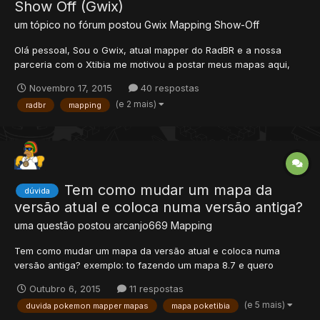
Show Off (Gwix)
um tópico no fórum postou
Gwix
Mapping Show-Off
Olá pessoal, Sou o Gwix, atual mapper do RadBR e a nossa
parceria com o Xtibia me motivou a postar meus mapas aqui,
não acompanhava o fórum mas passarei a acompanhar. Vamos
Novembro 17, 2015
40 respostas
ao que interessa! Floresta encantada 1 Mapa temático de
(e 2 mais)
radbr
mapping
Halloween Apenas uma cachoeira Florest...
Tem como mudar um mapa da
dúvida
versão atual e coloca numa versão antiga?
uma questão postou
arcanjo669
Mapping
Tem como mudar um mapa da versão atual e coloca numa
versão antiga? exemplo: to fazendo um mapa 8.7 e quero
passa-lo para 8.6 no meu caso se trata de uma mapa para
Outubro 6, 2015
11 respostas
pokemon online quero pegar a versão atual da pokexgames e
(e 5 mais)
duvida pokemon mapper mapas
mapa poketibia
deixa em 8.54 da pra fazer isso? como fazer? tem tutorias?