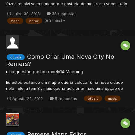
fazer..resolvi volta a mapear e gostaria de mostrar a voces tudo
que estarei fazendo ! Eu e o Viniciusdrika iremos postando
Julho 30, 2013
38 respostas
prints do nosso mapa no topico. OBS: os mapa q eu faço é
(e 3 mais)
maps
show
basado em pokémon (PxG). e não baseado a tibia....
Como Criar Uma Nova City No
dúvida
Remers?
uma questão postou
ravely14
Mapping
Eu estou editando um map e queria colocar uma nova cidade
nele , ele ja tem 8 , mais queria adicionar mais uma opção de
city na opção do remeres house pallete , tipo com o nome da
Agosto 22, 2012
5 respostas
otserv
maps
minha cidade quem souber fala ai!
Remere Maps Editor
dúvida