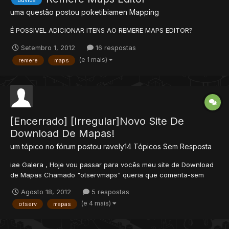
uma questão postou
poketibiamen
Mapping
É POSSIVEL ADICIONAR ITENS AO REMERE MAPS EDITOR?
Setembro 1, 2012
16 respostas
(e 1 mais)
remere
maps
[Encerrado] [Irregular]Novo Site De
Download De Mapas!
um tópico no fórum postou
ravely14
Tópicos Sem Resposta
iae Galera , Hoje vou passar para vocês meu site de Download
de Mapas Chamado "otservmaps" queria que comenta-sem
oque acharam dele , duvidas ,sugestões,criticas e etc... Site :
Agosto 18, 2012
5 respostas
WWW.OTSERVMAPS.BLOGSPOT.COM.BR
(e 4 mais)
otserv
mapas