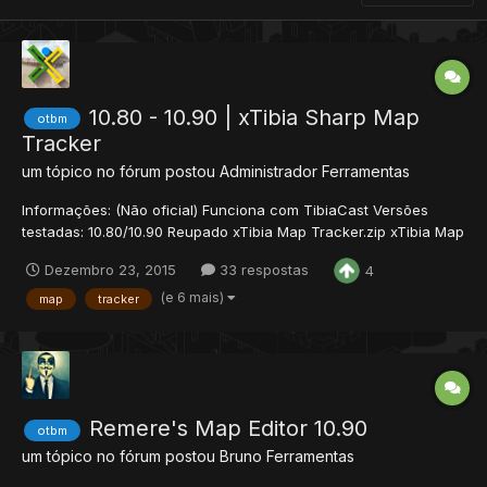
10.80 - 10.90 | xTibia Sharp Map
otbm
Tracker
um tópico no fórum postou
Administrador
Ferramentas
Informações: (Não oficial) Funciona com TibiaCast Versões
testadas: 10.80/10.90 Reupado xTibia Map Tracker.zip xTibia Map
Tracker.zip
Dezembro 23, 2015
33 respostas
4
(e 6 mais)
map
tracker
Remere's Map Editor 10.90
otbm
um tópico no fórum postou
Bruno
Ferramentas