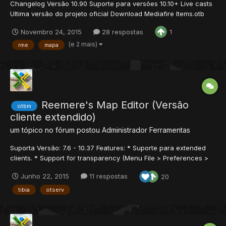
Changelog Versão 10.90 Suporte para versões 10.10+ Live casts
Ultima versão do projeto oficial Download Mediafire Items.otb
(atualizado) Créditos Colaboradores - Projeto Oficial @Bruno
Novembro 24, 2015
28 respostas
1
(e 2 mais)
rme
mapa
Reemere's Map Editor (Versão
otbm
cliente extendido)
um tópico no fórum postou
Administrador
Ferramentas
Suporta Versão: 7.6 - 10.37 Features: * Suporte para extended
clients. * Support for transparency (Menu File > Preferences >
Client Version) Visual C++ Redistributable Packages (Required
Junho 22, 2015
11 respostas
20
installation) GitHub Instalando: Basta baixar a versão normal do
Remere's Map Editor no S...
tibia
otserv