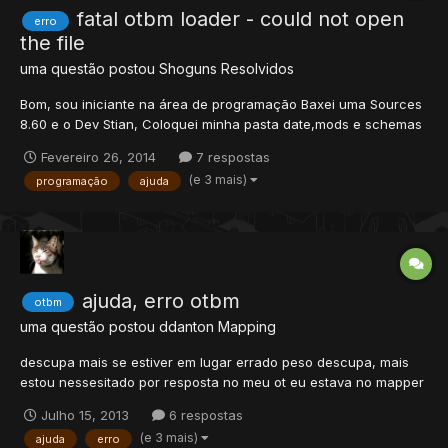
fatal otbm loader - could not open
erro
the file
uma questão postou
Shoguns
Resolvidos
Bom, sou iniciante na área de programação Baxei uma Sources
8.60 e o Dev Stian, Coloquei minha pasta date,mods e schemas
na Sources e fui compilar com o Dev, compilou tudo certinho
Fevereiro 26, 2014
7 respostas
não deu nenhum erro mas na Hora que fui abrir a Distro
(e 3 mais)
programação
ajuda
compilada deu esse erro: fatal otbm loader - could not open th...
ajuda, erro otbm
otbm
uma questão postou
ddanton
Mapping
descupa mais se estiver em lugar errado peso descupa, mais
estou nessesitado por resposta no meu ot eu estava no mapper
editor e salvei ai fui testar minhas modificações e constou esse
Julho 15, 2013
6 respostas
erro: FATAL: OTBM Loader - Could not open the file
(e 3 mais)
ajuda
erro
data/world/test.otbm. tentei de tudo tirar otbm trocar nome t...