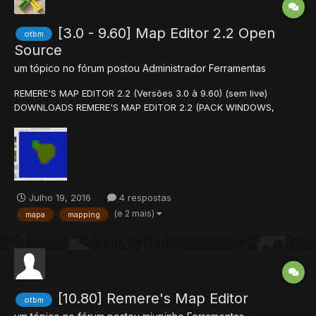
[3.0 - 9.60] Map Editor 2.2 Open
otbm
Source
um tópico no fórum postou
Administrador
Ferramentas
REMERE'S MAP EDITOR 2.2 (Versões 3.0 à 9.60) (sem live)
DOWNLOADS REMERE'S MAP EDITOR 2.2 (PACK WINDOWS,
UBUNTO + SOURCES) XTIBIA.COM.zip Problemas com seu editor?
Instale MSVC 2010 SP1 Redistributable. REMERE'S MAP EDITOR
2.2 (PACK WINDOWS, UBUNTO + SOURCES) XTIBIA.COM...
Julho 19, 2016
4 respostas
(e 2 mais)
mapa
mapping
[10.80] Remere's Map Editor
otbm