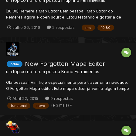
um tópico no fórum postou
miupinho
Ferramentas
[10.80] Remere's Map Editor Bem pessoal, Map Editor do
Remeres agora é open source. Estou testando e gostaria de
compartilhá-lo com o seu. Changelog: Versão 10.76 added
Julho 26, 2016
2 respostas
rme
10.80
(Novo) Suporte para 10.10+ casts ao vivo Auto criar respawn
quando colocar criatura Suporte para c...
New Forgotten Mapa Editor
otbm
um tópico no fórum postou
Krono
Ferramentas
Olá pessoal. Vim hoje especialmente para trazer uma novidade.
O Forgotten Mapa editor. Este mapa editor já vem a algum tempo
sendo desenvolvido, e finalmente consegui achar a versão
Abril 22, 2015
9 respostas
utilizavel, eu não consegui descobrir muita coisa sobre ele,
(e 3 mais)
funcional
novo
como forma de usar, modificar, etc.....