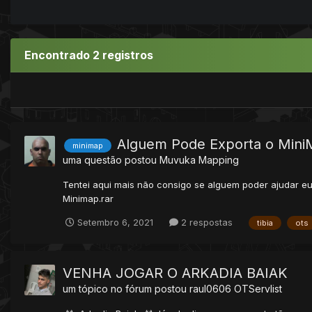
Encontrado 2 registros
Alguem Pode Exporta o MiniM
minimap
uma questão postou
Muvuka
Mapping
Tentei aqui mais não consigo se alguem poder ajudar e
Minimap.rar
Setembro 6, 2021
2 respostas
tibia
ots
VENHA JOGAR O ARKADIA BAIAK
um tópico no fórum postou
raul0606
OTServlist