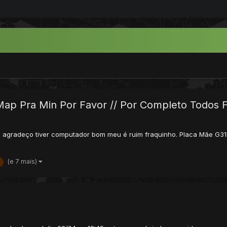
ap Pra Min Por Favor // Por Completo Todos F
u agradeço tiver computador bom meu é ruim fraquinho. Placa Mãe G3
(e 7 mais)