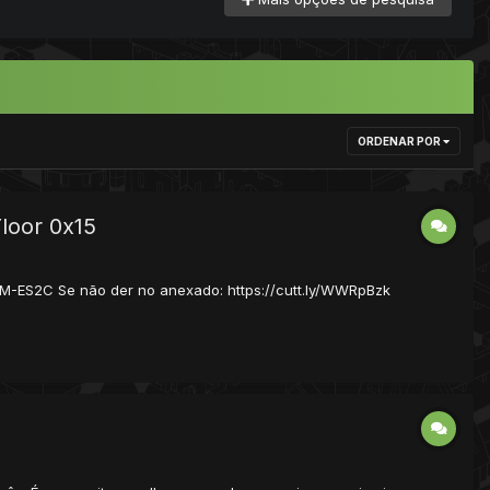
ORDENAR POR
loor 0x15
1M-ES2C Se não der no anexado: https://cutt.ly/WWRpBzk