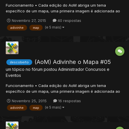
Funcionamento • Cada edição do AoM abriga um tema
específico de um mapa, uma primeira imagem é adicionada ao
tópico; • Os membros devem tentar adivinhar qual é o tema do
Novembro 27, 2015
40 respostas
Mapa; • As sugestões são, geralmente, palavras como: Depot,
(e 5 mais)
adivinhe
map
Casa, Templo, Cachoeira. Dependendo da edição; • Se forem
acumulad...
(AoM) Adivinhe o Mapa #05
descoberto
um tópico no fórum postou
Administrador
Concursos e
Eventos
Funcionamento • Cada edição do AoM abriga um tema
específico de um mapa, uma primeira imagem é adicionada ao
tópico; • Os membros devem tentar adivinhar qual é o tema do
Novembro 25, 2015
16 respostas
Mapa; • As sugestões são, geralmente, palavras como: Depot,
(e 5 mais)
adivinhe
map
Casa, Templo, Cachoeira. Dependendo da edição; • Se forem
acumulad...