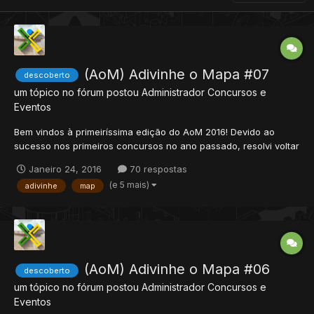
(AoM) Adivinhe o Mapa #07
descoberto
um tópico no fórum postou
Administrador
Concursos e
Eventos
Bem vindos à primeiríssima edição do AoM 2016! Devido ao
sucesso nos primeiros concursos no ano passado, resolvi voltar
com o evento. Há algumas mudanças, pra melhor, então espero
Janeiro 24, 2016
70 respostas
que gostem, participem e divirtam-se! Funcionamento • Cada
(e 5 mais)
adivinhe
map
edição do AoM tem um tema específico de um mapa (exem...
(AoM) Adivinhe o Mapa #06
descoberto
um tópico no fórum postou
Administrador
Concursos e
Eventos