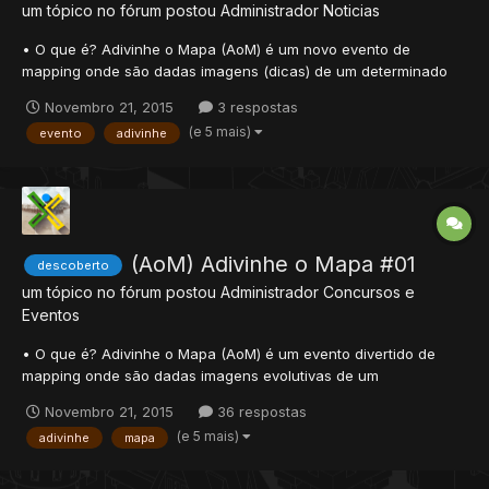
um tópico no fórum postou
Administrador
Noticias
• O que é? Adivinhe o Mapa (AoM) é um novo evento de
mapping onde são dadas imagens (dicas) de um determinado
mapa, a pessoa que acertar receberá prêmios. Funcionamento
Novembro 21, 2015
3 respostas
• Cada edição do AoM abriga um tema específico de um mapa,
(e 5 mais)
evento
adivinhe
uma primeira imagem é adicionada ao tópico; • Os membros...
(AoM) Adivinhe o Mapa #01
descoberto
um tópico no fórum postou
Administrador
Concursos e
Eventos
• O que é? Adivinhe o Mapa (AoM) é um evento divertido de
mapping onde são dadas imagens evolutivas de um
determinado mapa, a pessoa que acertar receberá prêmios.
Novembro 21, 2015
36 respostas
Funcionamento • Cada edição do AoM abriga um tema
(e 5 mais)
adivinhe
mapa
específico de um mapa, uma primeira imagem é adicionada ao
tópico; • Os...