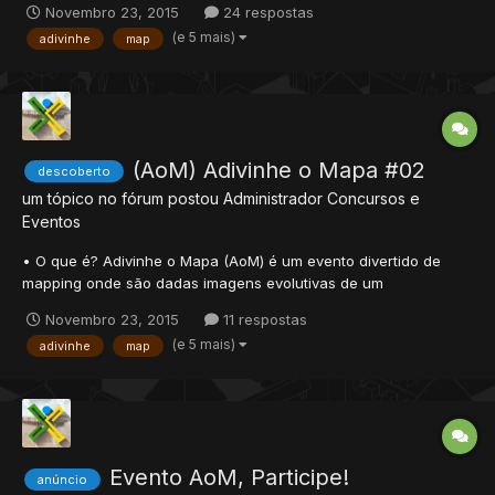
Novembro 23, 2015
24 respostas
Funcionamento • Cada edição do AoM abriga um tema
(e 5 mais)
adivinhe
map
específico de um mapa, uma primeira imagem é adicionada ao
tópico; • Os membro...
(AoM) Adivinhe o Mapa #02
descoberto
um tópico no fórum postou
Administrador
Concursos e
Eventos
• O que é? Adivinhe o Mapa (AoM) é um evento divertido de
mapping onde são dadas imagens evolutivas de um
determinado mapa, a pessoa que acertar receberá prêmios.
Novembro 23, 2015
11 respostas
Funcionamento • Cada edição do AoM abriga um tema
(e 5 mais)
adivinhe
map
específico de um mapa, uma primeira imagem é adicionada ao
tópico; • Os membro...
Evento AoM, Participe!
anúncio