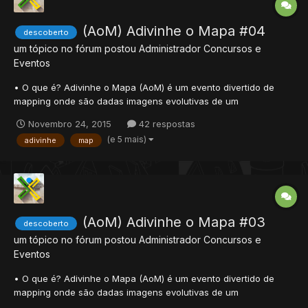
(AoM) Adivinhe o Mapa #04
descoberto
um tópico no fórum postou
Administrador
Concursos e
Eventos
• O que é? Adivinhe o Mapa (AoM) é um evento divertido de
mapping onde são dadas imagens evolutivas de um
determinado mapa, a pessoa que acertar receberá prêmios.
Novembro 24, 2015
42 respostas
Funcionamento • Cada edição do AoM abriga um tema
(e 5 mais)
adivinhe
map
específico de um mapa, uma primeira imagem é adicionada ao
tópico; • Os membro...
(AoM) Adivinhe o Mapa #03
descoberto
um tópico no fórum postou
Administrador
Concursos e
Eventos
• O que é? Adivinhe o Mapa (AoM) é um evento divertido de
mapping onde são dadas imagens evolutivas de um
determinado mapa, a pessoa que acertar receberá prêmios.