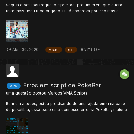
Seguinte pessoal troquei o .spr e .dat pra um client que quero
usar mais ficou tudo bugado. Eu já esperava por isso mas o
problema é que esse client que quero usar tem as sources mas
o que veio junto com o server não tem --- é o client do mesmo
server também só que mais atualizado e não possui...
(e 3 mais)
Abril 30, 2020
visual
spr
Erros em script de PokeBar
erro
uma questão postou
Marcos VMA
Scripts
Bom dia a todos, estou precisando de uma ajuda em uma base
de poketibia, essa base esta com esse erro na PokeBar, maioria
das pessoas dizem que não vale mecher nela, mas estou
querendo crescer ela um pouco.. {Lembrando> Ela tem
SourceServer} {PokeBar que eu me lembre esta sen...