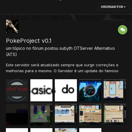
ORDENAR POR
PokeProject v0.1
um tópico no fórum postou
subyth
OTServer Alternativo
(ATS)
Este servidor será atualizado sempre que surgir correções e
melhorias para o mesmo. O Servidor é um update do famoso
DxP(DarkXPoke) e o novo Mythology(recentemente vazado).
Estou postando para que toda a comunidade do xTibia ajude
com o projeto. Ele é livre para todos, peço apenas q...