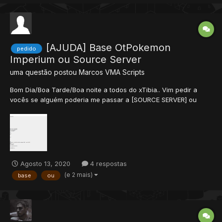
[AJUDA] Base OtPokemon
pedido
Imperium ou Source Server
uma questão postou
Marcos VMA
Scripts
Bom Dia/Boa Tarde/Boa noite a todos do xTibia.. Vim pedir a
vocês se alguém poderia me passar a [SOURCE SERVER] ou
[BASE INTEIRA] do OtPokemon Imperium se for possível, a base
foi divulgada por GOD Vitor [Link de um Fórum com link
quebrado -> https://pokeking7.forumeiros.com/t223-exclusi...
Agosto 13, 2020
4 respostas
(e 2 mais)
base
ou