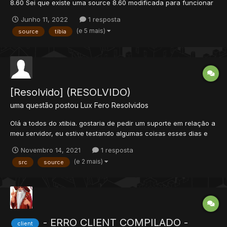
8.60 Sei que existe uma source 8.60 modificada para funcionar
com montarias 8.7+. Sei que é possível pegar um cliente.exe
Junho 11, 2022
1 resposta
9.0+ e adicionando os sprites no cliente e funções na source
(e 5 mais)
source
tibia
ela funciona. Alguém tem pra disponibilizar...
[Resolvido] (RESOLVIDO)
uma questão postou
Lux Fero
Resolvidos
Olá a todos do xtibia. gostaria de pedir um suporte em relação a
meu servidor, eu estive testando algumas coisas esses dias e
reparei que o systema de trade esta bugado! como estaria
Novembro 14, 2021
1 resposta
bugado? bom. o problema é o seguinte eu fui fazer uma troca
(e 2 mais)
src
source
no game(trade) é quando eu cliquei pra aceitar...
- ERRO CLIENT COMPILADO -
client