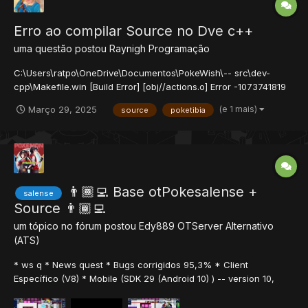
Erro ao compilar Source no Dve c++
uma questão postou
Raynigh
Programação
C:\Users\ratpo\OneDrive\Documentos\PokeWish\-- src\dev-
cpp\Makefile.win [Build Error] [obj//actions.o] Error -1073741819
estou tendo esse erro ao compliar a source do PokeWish, tem
(e 1 mais)
Março 29, 2025
source
poketibia
como corrigir esse erro? Tem um programa melhor para que eu
possa compilar a source?
👨🏾‍💻 Base otPokesalense +
salense
Source 👨🏾‍💻
um tópico no fórum postou
Edy889
OTServer Alternativo
(ATS)
* ws q * News quest * Bugs corrigidos 95,3% * Client
Específico (V8) * Mobile (SDK 29 (Android 10) ) -- version 10,
roda acima dessas versions! * Site já vem com system de
doação Pix (Token PicPay) -- deve ser trocado pelo seu token -