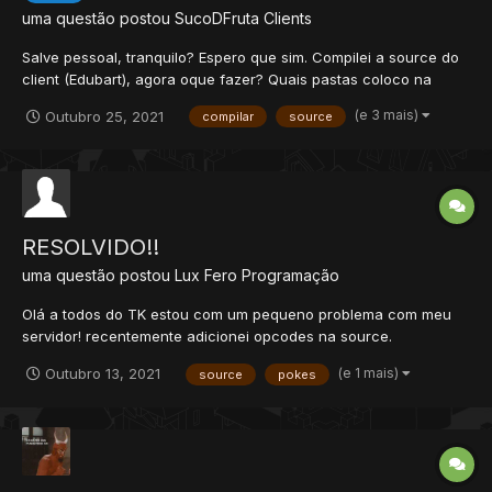
uma questão postou
SucoDFruta
Clients
Salve pessoal, tranquilo? Espero que sim. Compilei a source do
client (Edubart), agora oque fazer? Quais pastas coloco na
pasta modules do client? Bug 1: Mesmo jogando o meu .DAT o
(e 3 mais)
Outubro 25, 2021
compilar
source
client diz que precisa de um .DAT compatível. Obs: O .DAT é da
versão 8.54 mes...
RESOLVIDO!!
uma questão postou
Lux Fero
Programação
Olá a todos do TK estou com um pequeno problema com meu
servidor! recentemente adicionei opcodes na source.
https://tibiaking.com/forums/topic/33159-c-opcode-versão-854/
(e 1 mais)
Outubro 13, 2021
source
pokes
bom logo de inicio não apareceu problemas na distro nem no
otclient! mais quando fui ver os pokes...