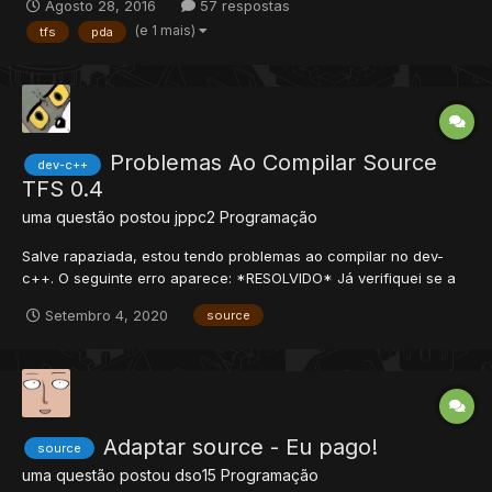
Agosto 28, 2016
57 respostas
Criar o Servidor Slicer - Por Editar o Servidor Mulurka - Pelas
(e 1 mais)
tfs
pda
outfits Stylo - Pelo tuto do ícone system N...
Problemas Ao Compilar Source
dev-c++
TFS 0.4
uma questão postou
jppc2
Programação
Salve rapaziada, estou tendo problemas ao compilar no dev-
c++. O seguinte erro aparece: *RESOLVIDO* Já verifiquei se a
bin estava selecionada corretamente, e já está. Inclusive esse
Setembro 4, 2020
source
executável(\Bin/ld.exe), o qual o erro se refere, está na bin.
Source que estou usando:...
Adaptar source - Eu pago!
source
uma questão postou
dso15
Programação