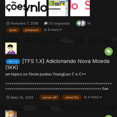
Fevereiro 7, 2018
53 respostas
14
(e 8 mais)
poke
pokemon
[TFS 1.X] Adicionando Nova Moeda
tfs 1.x
(1KK)
um tópico no fórum postou
YoungLixo
C e C++
===================================================
============================================== Eae
rapaziada, eu vou postar uma atualização do sistema original
(e 4 mais)
Maio 10, 2025
server off
client 10x
feito pelo Movie [Post Original], com algumas adições e
explicações.
===================================================
=...