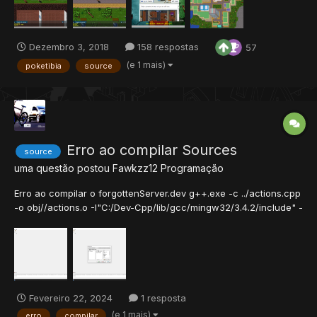
Dezembro 3, 2018
158 respostas
57
(e 1 mais)
poketibia
source
Erro ao compilar Sources
source
uma questão postou
Fawkzz12
Programação
Erro ao compilar o forgottenServer.dev g++.exe -c ../actions.cpp
-o obj//actions.o -I"C:/Dev-Cpp/lib/gcc/mingw32/3.4.2/include" -
I"C:/Dev-Cpp/include/c++/3.4.2/backward" -I"C:/Dev-
Cpp/include/c++/3.4.2/mingw32" -I"C:/Dev-
Cpp/include/c++/3.4.2" -I"C:/Dev-Cpp/include" -
D__ENABLE_SERVE...
Fevereiro 22, 2024
1 resposta
(e 1 mais)
erro
compilar