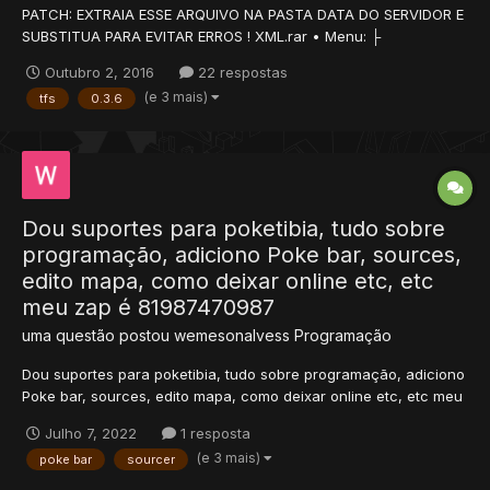
PATCH: EXTRAIA ESSE ARQUIVO NA PASTA DATA DO SERVIDOR E
SUBSTITUA PARA EVITAR ERROS ! XML.rar • Menu: ├
Informações; ├ Edições; ├ Erros; ├ Prints; ├ Mapa ├ Download; ├
Outubro 2, 2016
22 respostas
Atualização; ├ Utilitários; └ Créditos....
(e 3 mais)
tfs
0.3.6
Dou suportes para poketibia, tudo sobre
programação, adiciono Poke bar, sources,
edito mapa, como deixar online etc, etc
meu zap é 81987470987
uma questão postou
wemesonalvess
Programação
Dou suportes para poketibia, tudo sobre programação, adiciono
Poke bar, sources, edito mapa, como deixar online etc, etc meu
zap é 81987470987
Julho 7, 2022
1 resposta
(e 3 mais)
poke bar
sourcer