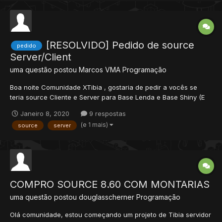
[RESOLVIDO] Pedido de source
pedido
Server/Client
uma questão postou
Marcos VMA
Programação
Boa noite Comunidade XTibia , gostaria de pedir a vocês se
teria source Cliente e Server para Base Lenda e Base Shiny (E
pedido de ajudar como ativar as source no cliente e no server
Janeiro 8, 2020
9 respostas
do meu poketibia) ate mais agradeço a todos .
(e 1 mais)
source
server
COMPRO SOURCE 8.60 COM MONTARIAS
uma questão postou
douglasscherner
Programação
Olá comunidade, estou começando um projeto de Tibia servidor