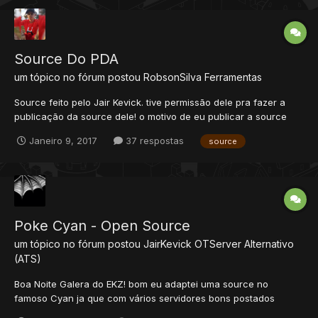
Source Do PDA
um tópico no fórum postou
RobsonSilva
Ferramentas
Source feito pelo Jair Kevick. tive permissão dele pra fazer a
publicação da source dele! o motivo de eu publicar a source
100% foi por quer tem gente vendendo a source pra ganhar
Janeiro 9, 2017
37 respostas
source
dinheiro, ganhando grana de um trabalho que foi feito pelo jair
sem permissão da divulgação da source! Link: h...
Poke Cyan - Open Source
um tópico no fórum postou
JairKevick
OTServer Alternativo
(ATS)
Boa Noite Galera do EKZ! bom eu adaptei uma source no
famoso Cyan ja que com vários servidores bons postados
continuam usando o Cyan ... então é isso CREDITOS: Brun - Por