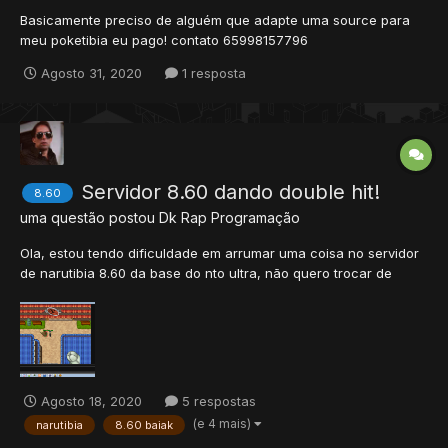
Basicamente preciso de alguém que adapte uma source para
meu poketibia eu pago! contato 65998157796
Agosto 31, 2020
1 resposta
Servidor 8.60 dando double hit!
8.60
uma questão postou
Dk Rap
Programação
Ola, estou tendo dificuldade em arrumar uma coisa no servidor
de narutibia 8.60 da base do nto ultra, não quero trocar de
source pois ja editei muito essa, a minha duvida e como
resolver esses double hits no alto attack as vezes da ate triple
hit, porfavor me ajudem pliz. ❤️
Agosto 18, 2020
5 respostas
(e 4 mais)
narutibia
8.60 baiak