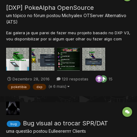
[DXP] PokeAlpha OpenSource
um tópico no fórum postou
Michyalex
OTServer Alternativo
(ATS)
Eai galera ja que parei de fazer meu projeito basado no DXP V3,
vou disponibilizar por si algum quer olhar ou fazer algo com
isso. Cabe destacar que as modificaçoes sao para ficar quase
o igual ao PXG, vou destacar que sou spanhol e sim alguma
palabra fica errada fala para mim ^^! ¿O que contem? -...
Dezembro 28, 2016
120 respostas
15
(e 6 mais)
poketibia
dxp
Bug visual ao trocar SPR/DAT
bug
uma questão postou
Eulleererrrr
Clients