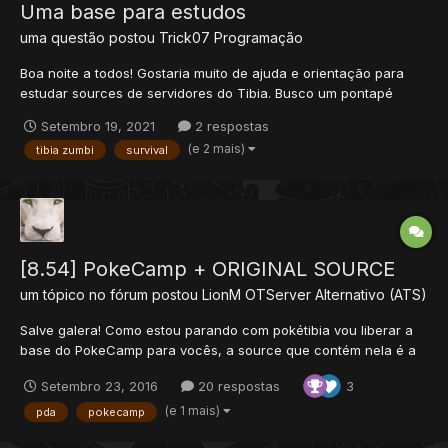
Uma base para estudos
uma questão postou
Trick07
Programação
Boa noite a todos! Gostaria muito de ajuda e orientação para
estudar sources de servidores do Tibia. Busco um pontapé
inicial para começar a compreender melhor. É possível buscar
Setembro 19, 2021
2 respostas
essa ajuda aqui? Quero aprender! Para fins de estudos para
(e 2 mais)
tibia zumbi
survival
autoconhecimento e criar meu próprio ser...
[8.54] PokeCamp + ORIGINAL SOURCE
um tópico no fórum postou
LionM
OTServer Alternativo (ATS)
Salve galera! Como estou parando com pokétibia vou liberar a
base do PokeCamp para vocês, a source que contém nela é a
source mais próxima da original do PDA, então façam bom
Setembro 23, 2016
20 respostas
3
proveito. Uma base muito boa para começar um projeto, pelo
fato de ser PDA e uma source limpa e organizada. Changelog...
(e 1 mais)
pda
pokecamp