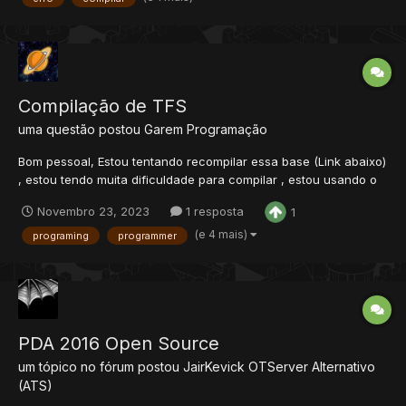
Compilação de TFS
uma questão postou
Garem
Programação
Bom pessoal, Estou tentando recompilar essa base (Link abaixo)
, estou tendo muita dificuldade para compilar , estou usando o
DEV C++ 5.11. A parte das bibliotecas me pegou muito no inicio ,
Novembro 23, 2023
1 resposta
1
mas já estou familiarizado agora com a inclusão das mesmas, o
grande porem é que toda compilação...
(e 4 mais)
programing
programmer
PDA 2016 Open Source
um tópico no fórum postou
JairKevick
OTServer Alternativo
(ATS)