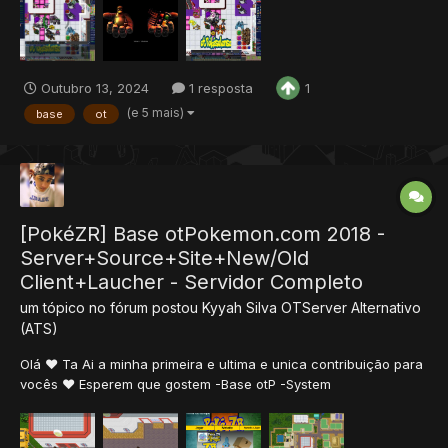
-- * Site 98,9% atualizado (Troque,...
Outubro 13, 2024
1 resposta
1
(e 5 mais)
base
ot
[PokéZR] Base otPokemon.com 2018 -
Server+Source+Site+New/Old
Client+Laucher - Servidor Completo
um tópico no fórum postou
Kyyah Silva
OTServer Alternativo
(ATS)
Olá ❤️ Ta Ai a minha primeira e ultima e unica contribuição para
vocês ❤️ Esperem que gostem -Base otP -System
Fly/surf/ordem/ride/tudo sem bugs.... -Novos Ataques
Adicionado -Novos Pokemons -5Gen 60% Completa -Nova
Saffron 2018 (ATUAL DO OTP) -Nova Battle C...