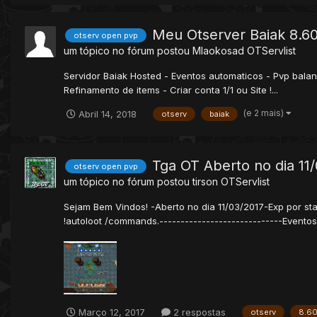
Meu Otserver Baiak 8.6
otserv open pvp
um tópico no fórum postou
Mlaokosad
OTServlist
Servidor Baiak Hosted - Eventos automaticos - Pvp balan
Refinamento de items - Criar conta 1/1 ou Site !...
(e 2 mais)
Abril 14, 2018
otserv
baiak
Tga OT Aberto no dia 11
otserv open pvp
um tópico no fórum postou
tirson
OTServlist
Sejam Bem Vindos! -Aberto no dia 11/03/2017-Exp por st
!autoloot /commands.-----------------------------Eventos
Março 12, 2017
2 respostas
otserv
8.60