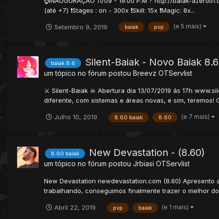
⌚️INAUGURAÇÃO 11/09 - 19:00 P.M ? http://baiak-azeroth
(até +7) ❗️Stages : on - 300x ❗️Skill: 15x ❗️Magic: 8x...
(e 5 mais)
Setembro 9, 2019
baiak
pvp
Silent-Baiak - Novo Baiak 8.
baiak 8.6
um tópico no fórum postou
Breevz
OTServlist
⚔ Silent-Baiak ☠ Abertura dia 13/07/2019 ás 17h www.s
diferente, com sistemas e áreas novas, e sim, teremos! 
(e 7 mais)
Julho 10, 2019
8.60 baiak
8.60
New Devastation - (8.60)
8.60 baiak
um tópico no fórum postou
Jrbiasi
OTServlist
New Devastation newdevastation.com (8.60) Apresento 
trabalhando, conseguimos finalmente trazer o melhor do 
(e 1 mais)
Abril 22, 2019
pvp
baiak