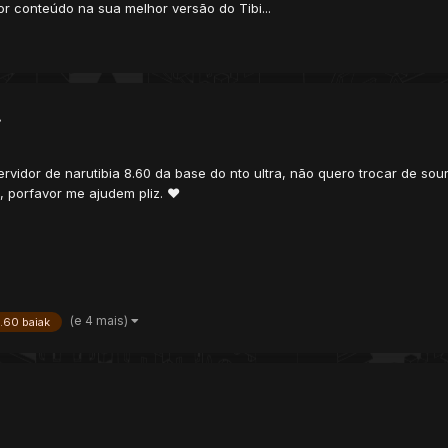
or conteúdo na sua melhor versão do Tibi...
!
vidor de narutibia 8.60 da base do nto ultra, não quero trocar de sour
t, porfavor me ajudem pliz. ❤️
(e 4 mais)
.60 baiak