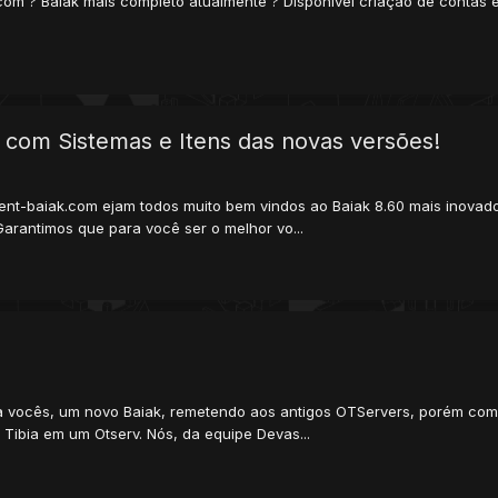
.com ? Baiak mais completo atualmente ? Disponível criação de contas 
6 com Sistemas e Itens das novas versões!
ilent-baiak.com ejam todos muito bem vindos ao Baiak 8.60 mais inov
Garantimos que para você ser o melhor vo...
a vocês, um novo Baiak, remetendo aos antigos OTServers, porém com
Tibia em um Otserv. Nós, da equipe Devas...