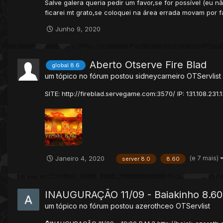
Salve galera queria pedir um favor,se for possível (eu 
ficarei mt grato,se coloquei na área errada movam por fa
Junho 9, 2020
Aberto Otserve Fire Blad
global 8.6
um tópico no fórum postou
sidneycarneiro
OTServlist
SITE: http://fireblad.servegame.com:3570/ IP: 131.108.2
(e 7 mais)
Janeiro 4, 2020
server 8.0
8.60
INAUGURAÇÃO 11/09 - Baiakinho 8.60
um tópico no fórum postou
azerothceo
OTServlist