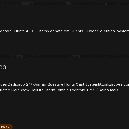
0
ceado- Hunts 450+ - Items donate em Quests - Dodge e critical system 
/03
ages.Dedicado 24/7.Várias Quests e Hunts!Cast System!Atualizações con
Battle FieldSnow BallFire StormZombie EventMy Time ( Saiba mais...
 baiak