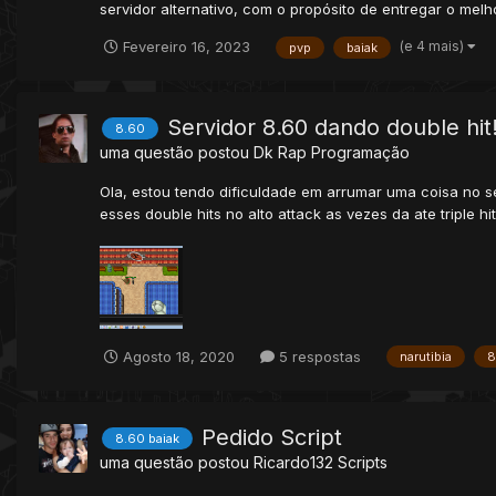
servidor alternativo, com o propósito de entregar o melh
(e 4 mais)
Fevereiro 16, 2023
pvp
baiak
Servidor 8.60 dando double hit
8.60
uma questão postou
Dk Rap
Programação
Ola, estou tendo dificuldade em arrumar uma coisa no ser
esses double hits no alto attack as vezes da ate triple hi
Agosto 18, 2020
5 respostas
narutibia
8
Pedido Script
8.60 baiak
uma questão postou
Ricardo132
Scripts