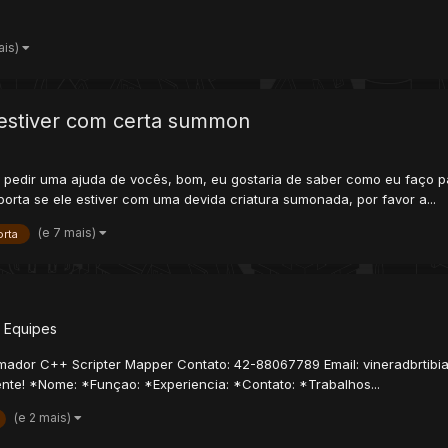
ais)
 estiver com certa summon
i pedir uma ajuda de vocês, bom, eu gostaria de saber como eu faço p
orta se ele estiver com uma devida criatura sumonada, por favor a...
(e 7 mais)
orta
 Equipes
mador C++ Scripter Mapper Contato: 42-88067789 Email: vineradbrtib
ente! *Nome: *Funçao: *Experiencia: *Contato: *Trabalhos...
(e 2 mais)