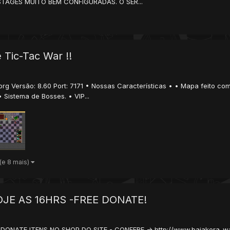
TAGES MUITO BEM CONFIGURADAS. O SER...
 Tic-Tac War !!
.org Versão: 8.60 Port: 7171 • Nossas Características • • Mapa feito c
 Sistema de Bosses. • VIP...
(e 8 mais)
OJE AS 16HRS -FREE DONATE!
EE DONATE ITENS NO SHOP DO SITE - CONFERE -> http://www.baiakera-