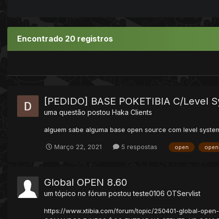
Encontrado 20 registros
[PEDIDO] BASE POKETIBIA C/Level 
uma questão postou
Haka
Clients
alguem sabe alguma base open source com level system 
Março 22, 2021
5 respostas
open
open
Global OPEN 8.60
um tópico no fórum postou
teste0106
OTServlist
https://www.xtibia.com/forum/topic/250401-global-ope