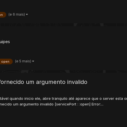
(e 6 mais)
on
uipes
(e 5 mais)
open
i fornecido um argumento invalido
vel quando inicio ele, abre tranquilo até aparece que o server esta 
necido um argumento invalido [servicePort : :open] Error:...