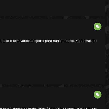
om base e com varios teleports para hunts e quest. • São mais de
war.com/?subtopic=shopsystem (RESETADO ) ABRE QUINTA-FEIRA