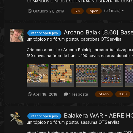
COMANDOS E INFOS É SO ENTRAR NO SERVER. XP COM S
(e 1 mais)
Outubro 21, 2019
8.6
open
Arcano Baiak [8.60] Base
otserv open pvp
um tópico no fórum postou
cabrobas
OTServlist
Crie conta no site : Arcano Baiak Ip: arcano-baiak.zapto
150 caves na área de hunts, 100 caves na área donate. •
Abril 18, 2018
1 resposta
otserv
8.60
Baiakera WAR - ABRE H
otserv open pvp
um tópico no fórum postou
sassuma
OTServlist
http://www.baiakera-war.com ip: baiakera-war.com FR