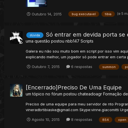
(e 5 m
Outubro 14, 2015
bug executavel
tibia
Só entrar em devida porta se
dúvida
uma questão postou
nbb147
Scripts
Galera eu não sou muito bom em script por isso vim aqu
explicando melhor, um jogador só pode entrar em certa p
Outubro 7, 2015
6 respostas
summon
p
[Encerrado]Preciso De Uma Equipe
um tópico no fórum postou
chateadoagr
Formação de
Preciso de uma equipe para meu servidor de nto Progra
vineradbrtibiaske@gmail.com Skype:vinne.giacomitti Urg
Agosto 10, 2015
8 respostas
854
open