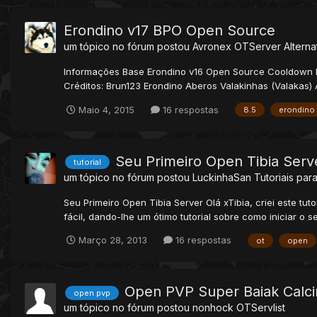
Erondino v17 BPO Open Source
um tópico no fórum postou
Avronex
OTServer Alterna
Informações Base Erondino v16 Open Source Cooldown ba
Créditos: Brun123 Erondino Aberos Valakinhas (Valakas)
Maio 4, 2015
16 respostas
8.5
erondino
Seu Primeiro Open Tibia Serv
tutorial
um tópico no fórum postou
LuckinhaSan
Tutoriais para
Seu Primeiro Open Tibia Server Olá xTibia, criei este t
fácil, dando-lhe um ótimo tutorial sobre como iniciar o se
Março 28, 2013
16 respostas
ot
open
Open PVP Super Baiak Calc
open pvp
um tópico no fórum postou
nonhock
OTServlist