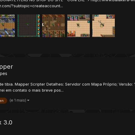
.com/?subtopic=createaccount...
apper
ipes
e tibia. Mapper Scripter Detalhes: Servidor com Mapa Próprio; Versão: 
ei em contato o mais breve pos...
(e 1 mais)
en
 3.0