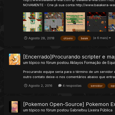
NOVAMENTE - Crie já sua conta http://www.baiakera-war
(e 6 mais)
Agosto 28, 2018
otserv
baiak
[Encerrado]Procurando scripter e m
um tópico no fórum postou
Aklayos
Formação de Equ
Procurando equipe seria para o término de um servidor d
outro contato deixe-o nos comentários abaixo que entrar
Agosto 2, 2016
4 respostas
servidor
op
[Pokemon Open-Source] Pokemon Ex
um tópico no fórum postou
Gabrieltxu
Lixeira Pública