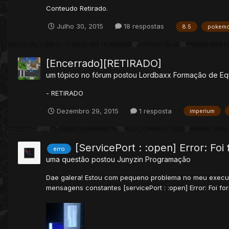
Conteudo Retirado.
Julho 30, 2015
18 respostas
8.5
pokem
[Encerrado][RETIRADO]
um tópico no fórum postou
Lordbaxx
Formação de Eq
- RETIRADO
Dezembro 29, 2015
1 resposta
imperium
[ServicePort : :open] Error: Fo
erro
uma questão postou
Junyzin
Programação
Dae galera! Estou com pequeno problema no meu executá
mensagens constantes [servicePort : :open] Error: Foi for