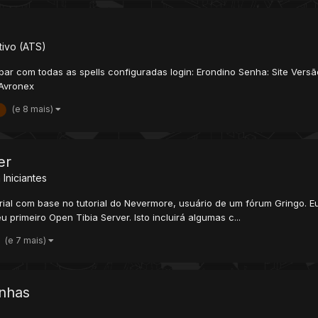
tivo (ATS)
r com todas as spells configuradas login: Erondino Senha: Site Versã
 Avronex
(e 8 mais)
er
 Iniciantes
utorial com base no tutorial do Nevermore, usuário de um fórum Gringo.
u primeiro Open Tibia Server. Isto incluirá algumas c...
(e 7 mais)
inhas