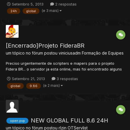
perfeitamente e as features do global. Sistema de videos no
Setembro 5, 2013
2 respostas
qual você pode postar seus videos para toda a comunidade do
(e 3 mais)
24h
global
Legends War. O Legends War é um servidor recomendado par...
[Encerrado]Projeto FideraBR
um tópico no fórum postou
viniciusadm
Formação de Equipes
Preciso urgentemente de scripters e mapers para o projeto
Fidera BR... o servidor ja esta online, mas foi encontrado alguns
bugs, eu sou maper e não manjo muito bem de script então
Setembro 21, 2013
3 respostas
gostaria de saber quem pode ajudar, vagas na staff ele sera
(e 2 mais)
global
9.86
24h quem quiser entrar no servidor pra ter uma base o site...
NEW GLOBAL FULL 8.6 24H
open pvp
um tópico no fórum postou
rlzin
OTServlist