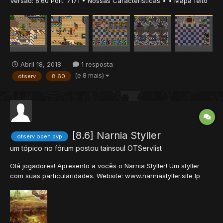
Versão: 8.60 Port: 7171 • Nossas Características • • Mapa feito
com base e com varios teleports para hunts e quest. • São mais
de 150 caves na área de hunts, 100 caves na área donate. •
Sistema de Bosses. • VIP...
Abril 18, 2018
1 resposta
(e 8 mais)
otserv
8.60
[8.6] Narnia Styller
otserv open pvp
um tópico no fórum postou
tainsoul
OTServlist
Olá jogadores! Apresento a vocês o Narnia Styller! Um styller
com suas particularidades. Website: www.narniastyller.site Ip
para jogar: go.narniastyller.online Página do facebook:
facebook.com/narniastyller Protocolo: 8.6 Bolts: infinitas Potions:
cons...