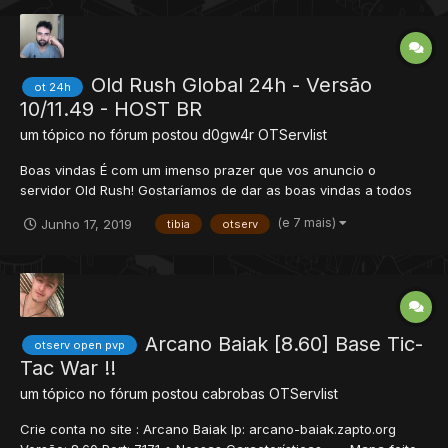
Old Rush Global 24h - Versão
ot 24h
10/11.49 - HOST BR
um tópico no fórum postou
d0gw4r
OTServlist
Boas vindas É com um imenso prazer que vos anuncio o
servidor Old Rush! Gostaríamos de dar as boas vindas a todos
os jogadores que aqui chegarem! É com grande satisfação que
(e 7 mais)
Junho 17, 2019
tibia
otserv
inauguramos o servidor Old Rush, no dia 13/06/2019, esperamos
trazer uma nova experiê...
Arcano Baiak [8.60] Base Tic-
otserv open pvp
Tac War !!
um tópico no fórum postou
cabrobas
OTServlist
Crie conta no site : Arcano Baiak Ip: arcano-baiak.zapto.org