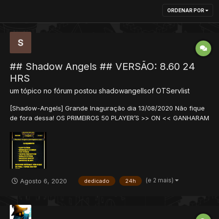
ORDENAR POR
## Shadow Angels ## VERSÃO: 8.60 24
HRS
um tópico no fórum postou
shadowangellsof
OTServlist
[Shadow-Angels] Grande Inaguração dia 13/08/2020 Não fique
de fora dessa! OS PRIMEIROS 50 PLAYER’S >> ON << GANHARAM
15 DIAS DONATE * Dodge/Critical System * Castle 24H * Castle
48H * Vip 1 , Vip 2 , Vip 3, Area Donate * Eventos a cada 1 Hora
* Eventos : Team B...
(e 2 mais)
Agosto 6, 2020
dedicado
24h