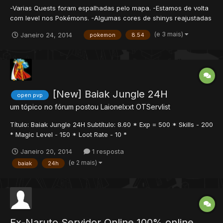
-Varias Quests foram espalhadas pelo mapa. -Estamos de volta
com level nos Pokémons. -Algumas cores de shinys reajustadas
para PxG. -Evolution por level de volta. -Police e Rocket Cave
(e 3 mais)
Janeiro 24, 2014
pokemon
8.54
feitas. -Novas caves espalhadas pelo mapa. -Area de Duel. -TC-
Trade Center novo com os Clãns. -Roupas de clans Ran...
[New] Baiak Jungle 24H
open pvp
um tópico no fórum postou
Laionelxxt
OTServlist
Título: Baiak Jungle 24H Subtítulo: 8.60 * Exp = 500 * Skills - 200
* Magic Level - 150 * Loot Rate - 10 *
server24hbaiak.servegame.com * 8.60 ipchanger sem site
Janeiro 20, 2014
1 resposta
(e 2 mais)
baiak
24h
Ex-Naruto Servidor Online 100% online