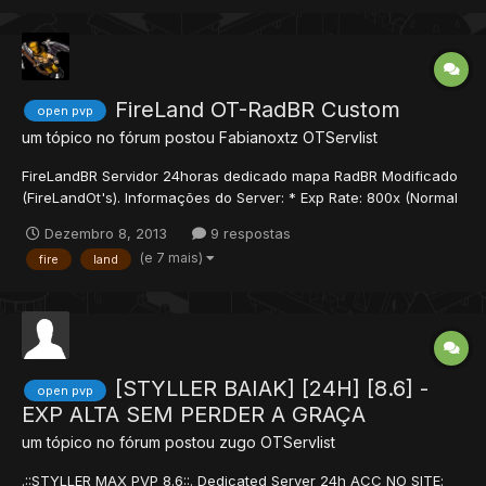
FireLand OT-RadBR Custom
open pvp
um tópico no fórum postou
Fabianoxtz
OTServlist
FireLandBR Servidor 24horas dedicado mapa RadBR Modificado
(FireLandOt's). Informações do Server: * Exp Rate: 800x (Normal
é 400x + está DoubleXP) * Skills Rate: 100 * Magic Level Rate:
Dezembro 8, 2013
9 respostas
75 * Loot Rate: 7 * IP: FireLand-RadBR.zapto.org - Como entrar
(e 7 mais)
fire
land
em seu servidor? Servidor não possuí site. (p...
[STYLLER BAIAK] [24H] [8.6] -
open pvp
EXP ALTA SEM PERDER A GRAÇA
um tópico no fórum postou
zugo
OTServlist
.::STYLLER MAX PVP 8.6::. Dedicated Server 24h ACC NO SITE: