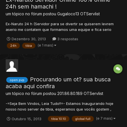
24h sem hamachi !
um tópico no fórum postou
Gugaloco13
OTServlist
Ex-Naruto 24 h (Servidor para se divertir se quiserem levrem
aserio me contatem que formamos uma equipe e fica serio
skype : gabriloko123) Nós somos 24h , use esse ip no ipchanger
Dezembro 30, 2013
3 respostas
: ex-naruto.zapto.org Exames de graduações - genin - chunin -
(e 1 mais)
24h
tibia
jounin Experiemcia: 100x muito bom. exper...
Procurando um ot? sua busca
open pvp
acaba aqui confira
um tópico no fórum postou
201.86.80.189
OTServlist
-=Seja Bem Vindos, Leia Tudo!!=- Estamos Inaugurando hoje
nosso novo server de tibia, esperamos que vocês gostem ,
confira. TIBIA 10.10 Start level 8 Todos Items da vocação já
(e 7 mais)
Outubro 15, 2013
tibia 10.10
global full
incluso. Trainers no Teleporte do SPAWN. Real CipMap Dedicado
LOW latency Brasil 24H Loot 3x Skills 70x ML 3...