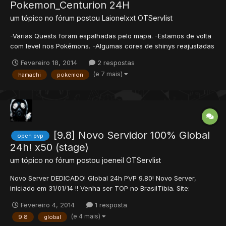
Pokemon_Centurion 24H
um tópico no fórum postou
Laionelxxt
OTServlist
-Varias Quests foram espalhadas pelo mapa. -Estamos de volta
com level nos Pokémons. -Algumas cores de shinys reajustadas
para PxG. -Evolution por level de volta. -Police e Rocket Cave
Fevereiro 18, 2014
2 respostas
feitas. -Novas caves espalhadas pelo mapa. -Area de Duel. -TC-
(e 7 mais)
hamachi
pokemon
Trade Center novo com os Clãns. -Roupas de clans Ran...
[9.8] Novo Servidor 100% Global
open pvp
24h! x50 (stage)
um tópico no fórum postou
joeneil
OTServlist
Novo Server DEDICADO! Global 24h PVP 9.80! Novo Server,
iniciado em 31/01/14 !! Venha ser TOP no BrasilTibia. Site:
brasiltibia.com (baixe o cliente!) IP: brasiltibia.no-ip.biz (para usar
Fevereiro 4, 2014
1 resposta
com ip changer) Baixe nosso Client no site! Ou Baixe o Tibia
(e 4 mais)
9.8
global
(versões 9.8 ao 9.83) e o Ip Changer, também func...