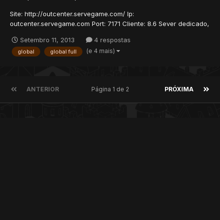
Site: http://outcenter.servegame.com/ Ip:
outcenter.servegame.com Port: 7171 Cliente: 8.6 Sever dedicado,
24h sem lag, com uma equipe dedicada totalmente a os
Setembro 11, 2013
4 respostas
jogadores! - War system 100% com escudos! - Bless 100% -
(e 4 mais)
global
global full
Todas as quests e hunt's do global 8.6! - Todos os bugs
retirados! - Vocações tot...
ANTERIOR
Página 1 de 2
PRÓXIMA