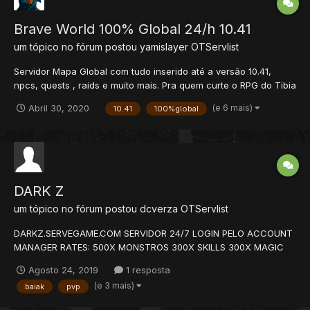
Brave World 100% Global 24/h 10.41
um tópico no fórum postou
yamislayer
OTServlist
Servidor Mapa Global com tudo inserido até a versão 10.41,
npcs, quests , raids e muito mais. Pra quem curte o RPG do Tibia
Classico, e um bom PVP balanceado, este é o servidor certo!
(e 6 mais)
Abril 30, 2020
10.41
100%global
Online 24/h por dia, sem lag com host dedicado. IP:
braveworld.servegame.com Port: 7171...
DARK Z
um tópico no fórum postou
dcverza
OTServlist
DARKZ.SERVEGAME.COM SERVIDOR 24/7 LOGIN PELO ACCOUNT
MANAGER RATES: 500X MONSTROS 300X SKILLS 300X MAGIC
50X SPAWN 10X LOOT 09 VIPS (NOVAS QUESTS, MONSTROS E
Agosto 24, 2019
1 resposta
ITENS PARA CADA VIP) MAPA TOTALMENTE INOVADO CLASSES
(e 3 mais)
baiak
pvp
EQUILIBRADAS NOVAS RUNA...