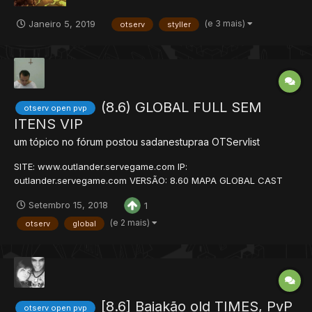
(e 3 mais)
Janeiro 5, 2019
otserv
styller
(8.6) GLOBAL FULL SEM
otserv open pvp
ITENS VIP
um tópico no fórum postou
sadanestupraa
OTServlist
SITE: www.outlander.servegame.com IP:
outlander.servegame.com VERSÃO: 8.60 MAPA GLOBAL CAST
SYSTEM WAR SYSTEM VIP SYSTEM MANY HUNTS AND
Setembro 15, 2018
1
EXCLUSIVE QUESTS 1 / 50 = 100x 51 / 70 = 70 x 71 / 100 = 40x
101 / 120 = 20x 100 / 150 = 10x 151 / 200 = 5x 250 = 2x Skill: 20x
(e 2 mais)
otserv
global
Magi...
[8.6] Baiakão old TIMES, PvP
otserv open pvp