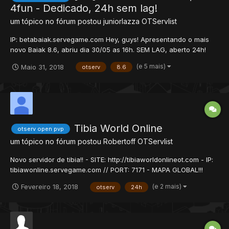
4fun - Dedicado, 24h sem lag!
um tópico no fórum postou
juniorlazza
OTServlist
IP: betabaiak.servegame.com Hey, guys! Apresentando o mais
novo Baiak 8.6, abriu dia 30/05 as 16h. SEM LAG, aberto 24h!
Exp não é exagerada, pensado pra players ficarem na média do
(e 5 mais)
Maio 31, 2018
otserv
8.6
lvl 800-1000 Diversas quests & hunts. VIP free, área e armas
donate baratin...
Tibia World Online
otserv open pvp
um tópico no fórum postou
Robertoff
OTServlist
Novo servidor de tibia!! - SITE: http://tibiaworldonlineot.com - IP:
tibiawonline.servegame.com // PORT: 7171 - MAPA GLOBAL!!!
RookGaard com Island of Destiny! *********** XP(Stages)
(e 2 mais)
Fevereiro 18, 2018
otserv
24h
************ 1 - 50 level, 200x 51 - 100 level, 120x 101 - 130
level, 80x 131 - 150 level,...