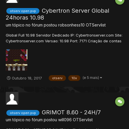
Cybertron Server Global
otserv open pvp
24horas 10.98
um tópico no fórum postou
robsonhess10
OTServlist
Global Full 10.98 Servidor Dedicado IP: Cybertronserver.com Site:
Cybertronserver.com Versao: 10.98 Port: 7171 Criação de contas
pelo site Shop Site Downloads do server! Cliente Próprio:
http://cybertronserver.com/index.php?subtopic=downloads •
Característic...
(e 5 mais)
Outubro 18, 2017
otserv
10x
GRIMOT 8.60 - 24H/7
otserv open pvp
um tópico no fórum postou
will096
OTServlist