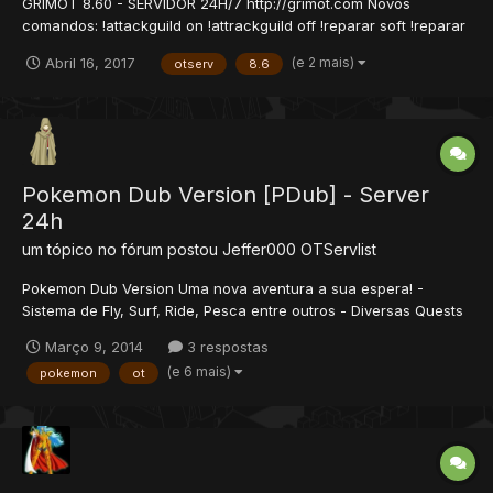
GRIMOT 8.60 - SERVIDOR 24H/7 http://grimot.com Novos
comandos: !attackguild on !attrackguild off !reparar soft !reparar
firewalker !glist !glist (nome da guild) !party (muda outfit da party)
(e 2 mais)
Abril 16, 2017
otserv
8.6
!changeoutfit (muda outfit da guild) /commands !aol !bless
!backpack E muito mas!!!...
Pokemon Dub Version [PDub] - Server
24h
um tópico no fórum postou
Jeffer000
OTServlist
Pokemon Dub Version Uma nova aventura a sua espera! -
Sistema de Fly, Surf, Ride, Pesca entre outros - Diversas Quests
e Promotion - Pokemons 1 e 2 Geração / Shinys 1 e 2 Geração
Março 9, 2014
3 respostas
(em processo de add) - 24H (ou até a Net/Força cair ) - Servidor
(e 6 mais)
pokemon
ot
em fase Beta de aprimoramen...