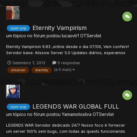
Eternity Vampirism
open pvp
um tópico no fórum postou
lucasvtr1
OTServlist
Eternity Vampirism 9.83 ,online desde o dia 07/09, Vem conferir!
Servidor base: Alissow Server 5.0 Updates diários, esperamos
em 2 meses modifica-lo totalmente. e Transforma-lo em um
Setembro 7, 2013
5 respostas
mapa unico. Adicionado novos systems, quests e events. Ip:
(e 5 mais)
otserver
eternity
eternity-server.servegame.com Vagas para Staff abe...
LEGENDS WAR GLOBAL FULL
open pvp
um tópico no fórum postou
Yamamotosilva
OTServlist
LEGENDS WAR Servidor dedicado 24/7 Nosso foco é fornecer
um server 100% sem bugs, com todas as quests funcionando