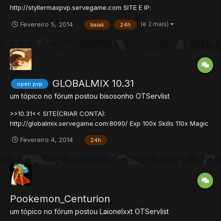
http://styllermaxpvp.servegame.com SITE E IP:
styllermaxpvp.servegame.com PORT: 7171 CLIENT: 8.6 -----------
(e 2 mais)
Fevereiro 5, 2014
baiak
24h
--------- » Grande sala de teleports para hunts e quests » Free
VIP Account » Mapa Styller editado! » Muitas quests novas e
as...
GLOBALMIX 10.31
open pvp
um tópico no fórum postou
bisosonho
OTServlist
>>10.31<< SITE(CRIAR CONTA):
http://globalmix.servegame.com:8090/ Exp 100x Skills 110x Magic
100x Loot 6x SITE: http://globalmix.servegame.com:8090/ SEM
Fevereiro 4, 2014
24h
TOPS, OBJETOS NOVOS! CRIADO RECENTEMENTE! SISTEMA DE
RANK ONLINE! VERSÃO: 10.31
Pookemon_Centurion
um tópico no fórum postou
Laionelxxt
OTServlist